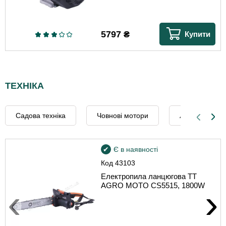
5797
₴
Купити
ТЕХНІКА
Садова техніка
Човнові мотори
Лущильники д
Є в наявності
Код
43103
Електропила ланцюгова TT
AGRO MOTO CS5515, 1800W
‹
›