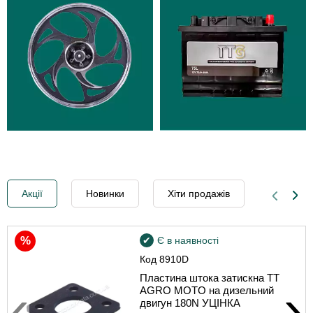
Акції
Новинки
Хіти продажів
Уцінка
Є в наявності
Код
8910D
Пластина штока затискна TT
‹
›
AGRO MOTO на дизельний
двигун 180N УЦІНКА