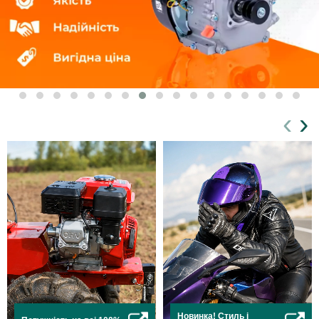
‹
›
Новинка! Стиль і