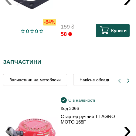
-64%
159
₴
Купити
58
₴
ЗАПЧАСТИНИ
Запчастини на мотоблоки
Навісне обладнання
Є в наявності
Код
3066
Стартер ручний TT AGRO
‹
›
MOTO 168F