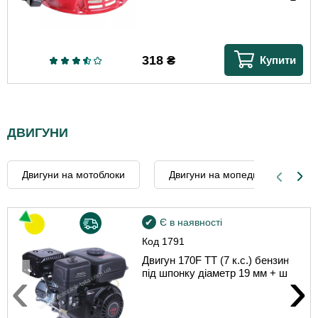
318
₴
Купити
ДВИГУНИ
Двигуни на мотоблоки
Двигуни на мопеди та мотоцик
Є в наявності
Код
1791
Двигун 170F TT (7 к.с.) бензин
‹
›
під шпонку діаметр 19 мм + шків