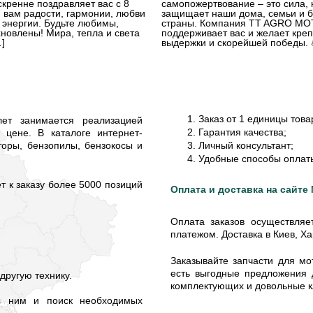
ренне поздравляет вас с 8
самопожертвование – это сила, 
 вам радости, гармонии, любви
защищает наши дома, семьи и 
 энергии. Будьте любимы,
страны. Компания TT AGRO M
новлены! Мира, тепла и света
поддерживает вас и желает креп
]
выдержки и скорейшей победы. 
Заказ от 1 единицы това
т занимается реализацией
Гарантия качества;
 цене. В каталоге интернет-
торы, бензопилы, бензокосы и
Личный консультант;
Удобные способы оплаты
 к заказу более 5000 позиций
Оплата и доставка на сайт
Оплата заказов осуществляе
платежом. Доставка в Киев, Х
Заказывайте запчасти для м
есть выгодные предложения 
другую технику.
комплектующих и довольные к
 с ним и поиск необходимых