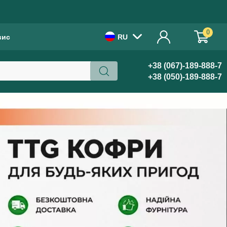
!
0
вис
RU
×
+38 (067)-189-888-7
Бажаєте українською?
+38 (050)-189-888-7
ТАК