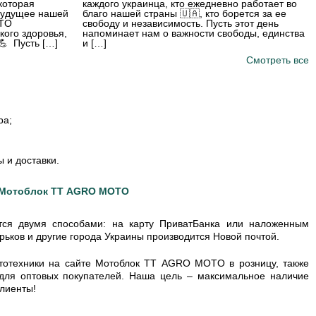
которая
каждого украинца, кто ежедневно работает во
будущее нашей
благо нашей страны 🇺🇦, кто борется за ее
OTO
свободу и независимость. Пусть этот день
кого здоровья,
напоминает нам о важности свободы, единства
💪 Пусть […]
и […]
Смотреть все
ра;
 и доставки.
е Мотоблок TT AGRO MOTO
тся двумя способами: на карту ПриватБанка или наложенным
арьков и другие города Украины производится Новой почтой.
ототехники на сайте Мотоблок TT AGRO MOTO в розницу, также
для оптовых покупателей. Наша цель – максимальное наличие
лиенты!