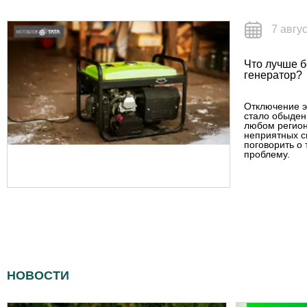
7 авгу
Что лучше 
генератор?
Отключение э
стало обыден
любом регион
неприятных с
поговорить о 
проблему.
НОВОСТИ