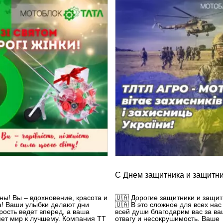
С Днем ​​защитника и защитн
ы! Вы – вдохновение, красота и
🇺🇦 Дорогие защитники и защи
а! Ваши улыбки делают дни
🇺🇦 В это сложное для всех нас
рость ведет вперед, а ваша
всей души благодарим вас за ва
ет мир к лучшему. Компания TT
отвагу и несокрушимость. Ваше