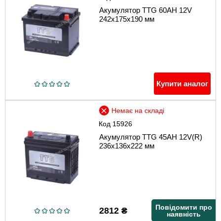
Акумулятор TTG 60AH 12V
242х175х190 мм
Купити аналог
Немає на складі
Код
15926
Акумулятор TTG 45AH 12V(R)
236х136х222 мм
Повідомити про
2812
₴
наявність