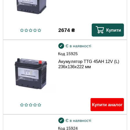
2674
₴
Купити
Є в наявності
Код
15925
Акумулятор TTG 45AH 12V (L)
236х136х222 мм
Купити аналог
Є в наявності
Код
15924