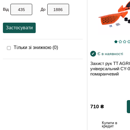
Від
До
Застосувати
Тільки зі знижкою (
0
)
Є в наявності
Захист рук TT AG
універсальний CY-0
помаранчевий
710
₴
Купити в
кредит