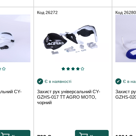
Код
26272
Код
26280
Є в наявності
Є в на
альний CY-
Захист рук універсальний CY-
Захист ру
GZHS-017 TT AGRO MOTO,
GZHS-020 
чорний