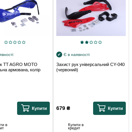
явності
Є в наявності
ук TT AGRO MOTO
Захист рук універсальний CY-040
ьна армована, колір
(червоний)
679
₴
Купити
Купити
ти в
Купити в
ит
кредит