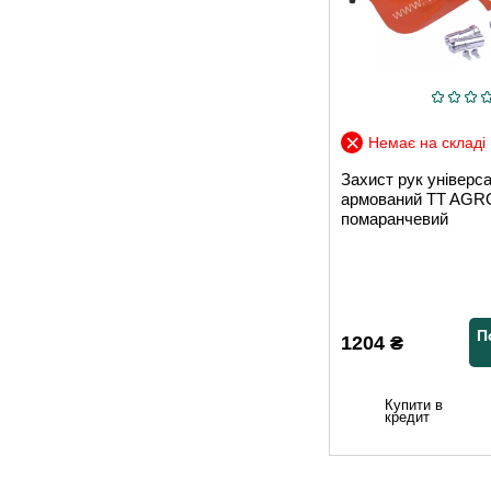
Немає на складі
Захист рук універс
армований TT AG
помаранчевий
П
1204
₴
Купити в
кредит