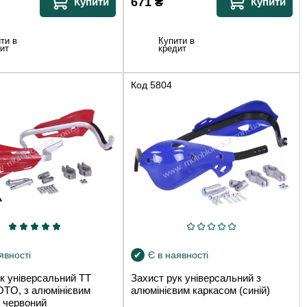
671
₴
Купити
Купити
ти в
Купити в
ит
кредит
Код
5804
явності
Є в наявності
к універсальний TT
Захист рук універсальний з
O, з алюмінієвим
алюмінієвим каркасом (синій)
 червоний