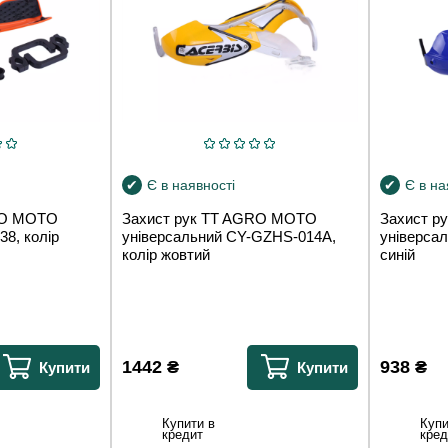
Є в наявності
Є в на
RO MOTO
Захист рук TT AGRO MOTO
Захист р
38, колір
універсальний CY-GZHS-014A,
універсал
колір жовтий
синій
1442
₴
938
₴
Купити
Купити
Купити в
Купи
кредит
кред