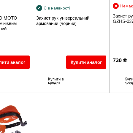
Немає 
Є в наявності
Захист ру
RO MOTO
Захист рук універсальний
GZHS-037
мінієвим
армований (чорний)
рний
730
₴
пити аналог
Купити аналог
Купи
Купити в
кред
кредит