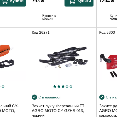
793
₴
1204
₴
Купити
Купити
Купити в
Купи
кредит
кред
Код
26271
Код
5803
Є в наявності
Є в на
альний CY-
Захист рук універсальний TT
Захист ру
O MOTO,
AGRO MOTO CY-GZHS-013,
AGRO MOT
чорний
каркасом,