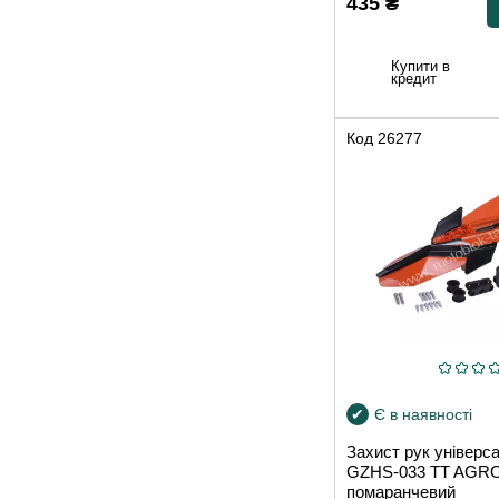
435
₴
Купити в
кредит
Код
26277
Є в наявності
Захист рук універс
GZHS-033 TT AGR
помаранчевий