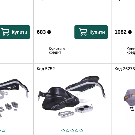
683
₴
1082
₴
Купити
Купити
Купити в
Купи
кредит
кред
Код
5752
Код
26275