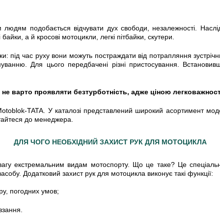
 людям подобається відчувати дух свободи, незалежності. Наслі
айки, а й кросові мотоцикли, легкі пітбайки, скутери.
: під час руху вони можуть постраждати від потрапляння зустрічних
уванню. Для цього передбачені різні пристосування. Встановивши
 не варто проявляти безтурботність, адже ціною легковажност
Motoblok-TATA. У каталозі представлений широкий асортимент мод
ртайтеся до менеджера.
ДЛЯ ЧОГО НЕОБХІДНИЙ ЗАХИСТ РУК ДЛЯ МОТОЦИКЛА
евагу екстремальним видам мотоспорту. Що це таке? Це спеціальна
асобу. Додатковий захист рук для мотоцикла виконує такі функції:
ру, погодних умов;
овзання.