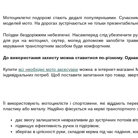
Мотоциклетні подорожі стають дедалі популярнішими. Сучасним
моделей мото. На дорогах зустрічаються не тільки презентабельні б
Поїздки бездоріжжям небезпечні. Насамперед слід убезпечити руки
для рук на мотоцикл, скутер, мопед допоможе запобігти травм
керування транспортним засобом буде комфортним.
До використання захисту можна ставитися по-різному. Однак
Купити
всі необхідні мото аксесуари
можна в інтернет-магазині 
індивідуальних потреб. Щоб поставити запитання про товар, зве
Її використовують мотоциклісти і спортсмени, які віддають пер
пластику або металу. Надійно фіксується на кермі транспортного з
дає змогу залишатися невразливим до зустрічних потоків віт
підвищує ефективність ручок із підігрівом;
зберігає в цілісності руки, складові керма під час падіння, к