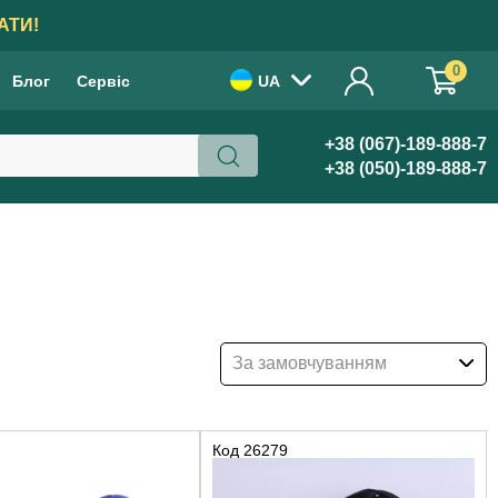
АТИ!
0
Блог
Сервіс
UA
+38 (067)-189-888-7
+38 (050)-189-888-7
За замовчуванням
Код
26279