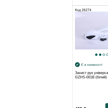
Код
26274
Є в наявності
Захист рук універс
GZHS-001B (білий)