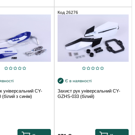
Код
26276
явності
Є в наявності
к універсальний CY-
Захист рук універсальний CY-
(білий з синім)
GZHS-033 (білий)