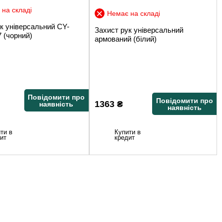
на складі
Немає на складі
к універсальний CY-
Захист рук універсальний
 (чорний)
армований (білий)
Повідомити про
Повідомити про
1363
₴
наявність
наявність
ти в
Купити в
ит
кредит