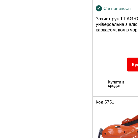
Є в наявності
Захист рук TT AG
універсальна з алю
каркасом, колір чо
Ку
Купити в
кредит
Код
5751