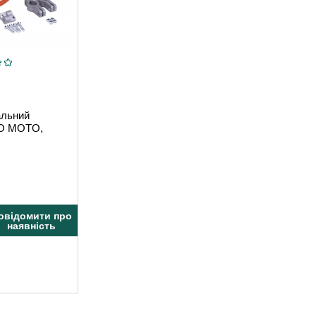
альний
RO MOTO,
овідомити про
наявність