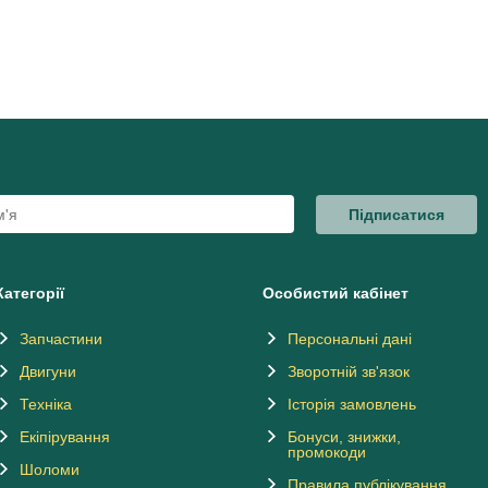
Підписатися
Категорії
Особистий кабінет
Запчастини
Персональні дані
Двигуни
Зворотній зв'язок
Техніка
Історія замовлень
Екіпірування
Бонуси, знижки,
промокоди
Шоломи
Правила публікування