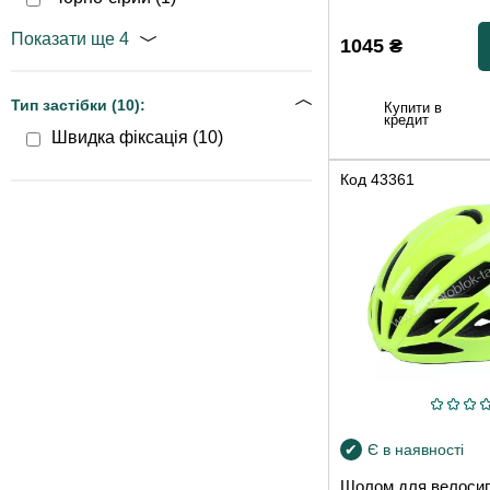
Показати ще 4
1045
₴
Тип застібки (
10
):
Купити в
кредит
Швидка фіксація (
10
)
Код
43361
Є в наявності
Шолом для велосип