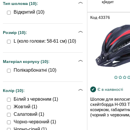
кредит
Тип шолома (
10
):
Відкритий (
10
)
Код
43376
Розмір (
10
):
L (коло голови: 58-61 см) (
10
)
Матеріал корпусу (
10
):
Полікарбонатні (
10
)
Є в наявності
Колір (
10
):
Шолом для велосип
Білий з червоним (
1
)
скейтборда H-093 
Жовтий (
1
)
козирком, габаритн
Салатовий (
1
)
(чорний з червоним,
Чорно-червоний (
1
)
Чорно-сірий (
1
)