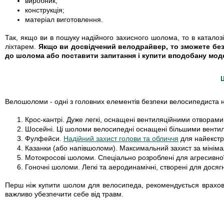
виробник;
конструкція;
матеріал виготовлення.
Так, якщо ви в пошуку надійного захисного шолома, то в катало
ліхтарем.
Якщо ви досвідчений велодрайвер, то зможете без 
до шолома або поставити запитання і купити вподобану мод
Велошоломи - одні з головних елементів безпеки велосипедиста на 
Крос-кантрі
. Дуже легкі, оснащені вентиляційними отворами.
Шосейні
. Ці шоломи велосипедні оснащені більшими вентил
Фулфейси
.
Надійний захист голови та обличчя
для найекстре
Казанки (або напівшоломи).
Максимальний захист за мінімаль
Мотокросові шоломи.
Спеціально розроблені для агресивної 
Гоночні шоломи.
Легкі та аеродинамічні, створені для дося
Перш ніж купити шолом для велосипеда, рекомендується враховув
важливо убезпечити себе від травм.