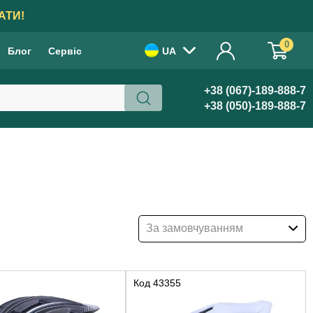
АТИ!
0
Блог
Сервіс
UA
+38 (067)-189-888-7
+38 (050)-189-888-7
За замовчуванням
Код
43355