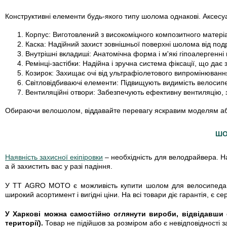
Конструктивні елементи будь-якого типу шолома однакові. Аксесуа
Корпус: Виготовлений з високоміцного композитного матеріал
Каска: Надійний захист зовнішньої поверхні шолома від подр
Внутрішні вкладиші: Анатомічна форма і м'які гіпоалергенні
Ремінці-застібки: Надійна і зручна система фіксації, що дає
Козирок: Захищає очі від ультрафіолетового випромінювання
Світловідбиваючі елементи: Підвищують видимість велосипе
Вентиляційні отвори: Забезпечують ефективну вентиляцію, за
Обираючи велошолом, віддавайте перевагу яскравим моделям або з
ШО
Наявність захисної екіпіровки
– необхідність для велодрайвера. На
а й захистить вас у разі падіння.
У TT AGRO MOTO є можливість купити шолом для велосипеда від
широкий асортимент і вигідні ціни. На всі товари діє гарантія, є се
У Харкові можна самостійно оглянути вироби, відвідавши ф
території).
Товар не підійшов за розміром або є невідповідност