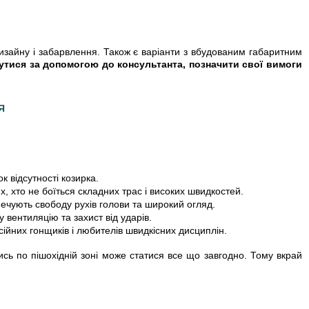
изайну і забарвлення. Також є варіанти з вбудованим габаритним
утися за допомогою до консультанта, позначити свої вимоги
Я
 відсутності козирка.
, хто не боїться складних трас і високих швидкостей.
печують свободу рухів голови та широкий огляд.
вентиляцію та захист від ударів.
ійних гонщиків і любителів швидкісних дисциплін.
сь по пішохідній зоні може статися все що завгодно. Тому вкрай