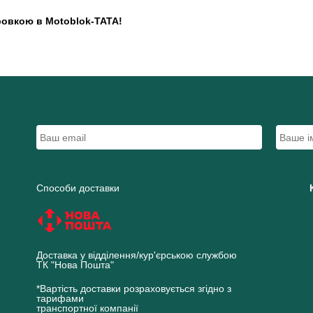
іровкою в Motoblok-TATA!
Способи доставки
Доставка у відділення/кур'єрською службою
ТК "Нова Пошта"
novaposhta.ua
*Вартість доставки розраховується згідно з
тарифами
транспортної компанії