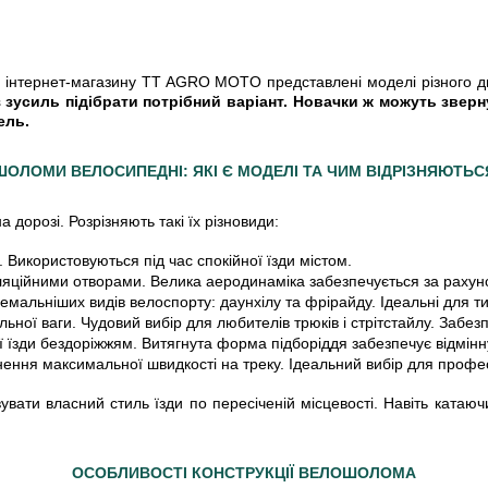
зі інтернет-магазину TT AGRO MOTO представлені моделі різного д
зусиль підібрати потрібний варіант. Новачки ж можуть зверн
ель.
ШОЛОМИ ВЕЛОСИПЕДНІ: ЯКІ Є МОДЕЛІ ТА ЧИМ ВІДРІЗНЯЮТЬС
дорозі. Розрізняють такі їх різновиди:
 Використовуються під час спокійної їзди містом.
яційними отворами. Велика аеродинаміка забезпечується за рахунок
мальніших видів велоспорту: даунхілу та фрірайду. Ідеальні для тих
ної ваги. Чудовий вибір для любителів трюків і стрітстайлу. Забез
їзди бездоріжжям. Витягнута форма підборіддя забезпечує відмінну 
гнення максимальної швидкості на треку. Ідеальний вибір для профес
ати власний стиль їзди по пересіченій місцевості. Навіть катаючи
ОСОБЛИВОСТІ КОНСТРУКЦІЇ ВЕЛОШОЛОМА