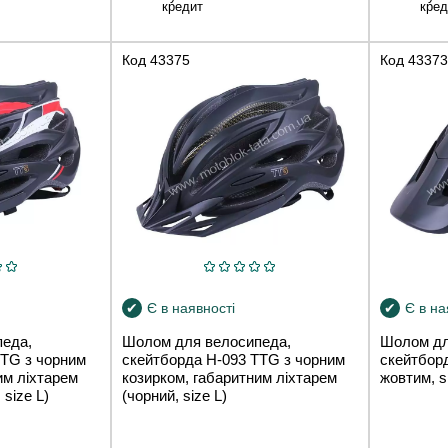
кредит
кред
Код
43375
Код
43373
Є в наявності
Є в на
еда,
Шолом для велосипеда,
Шолом дл
TTG з чорним
скейтборда H-093 TTG з чорним
скейтборд
им ліхтарем
козирком, габаритним ліхтарем
жовтим, s
 size L)
(чорний, size L)