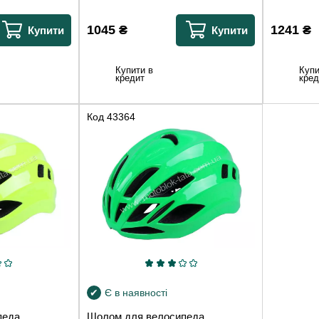
1045
₴
1241
₴
Купити
Купити
Купити в
Купи
кредит
кред
Код
43364
Є в наявності
еда,
Шолом для велосипеда,