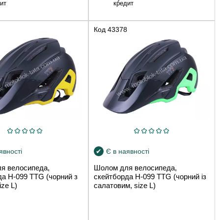
ит
кредит
Код
43378
явності
Є в наявності
я велосипеда,
Шолом для велосипеда,
а H-099 TTG (чорний з
скейтборда H-099 TTG (чорний із
ize L)
салатовим, size L)