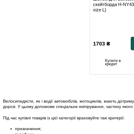
скейтборда H-NY43
size L)
1703
₴
Купити в
кредит
Велосипедисти, як і водії автомобілів, мотоциклів, мають дотрим
дорозі. У цьому допоможе спеціальне екіпірування, частину яког
Під час купівлі товарів із цієї категорії враховуйте такі критерії:
призначення;