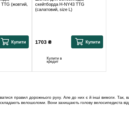
 TTG (жовтий,
скейтборда H-NY43 TTG
(салатовий, size L)
1703
₴
Купити
Купити
Купити в
кредит
уватися правил дорожнього руху. Але до них є й інші вимоги. Так,
о складають велошоломи. Вони захищають голову велосипедиста від