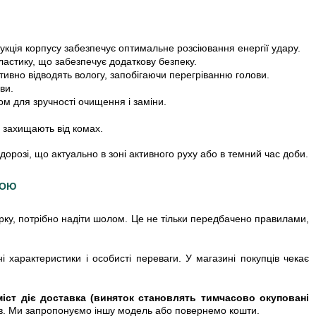
рукція корпусу забезпечує оптимальне розсіювання енергії удару.
ластику, що забезпечує додаткову безпеку.
тивно відводять вологу, запобігаючи перегріванню голови.
ви.
ом для зручності очищення і заміни.
и захищають від комах.
розі, що актуально в зоні активного руху або в темний час доби.
КОЮ
рку, потрібно надіти шолом. Це не тільки передбачено правилами,
арактеристики і особисті переваги. У магазині покупців чекає
міст діє доставка (виняток становлять тимчасово окуповані
ів. Ми запропонуємо іншу модель або повернемо кошти.