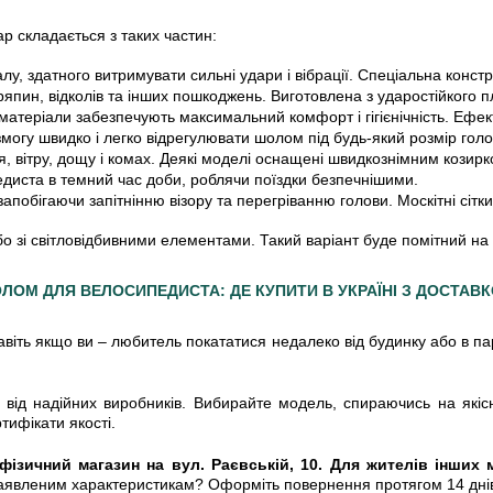
р складається з таких частин:
у, здатного витримувати сильні удари і вібрації. Спеціальна конст
япин, відколів та інших пошкоджень. Виготовлена з ударостійкого п
 матеріали забезпечують максимальний комфорт і гігієнічність. Ефек
 змогу швидко і легко відрегулювати шолом під будь-який розмір голо
, вітру, дощу і комах. Деякі моделі оснащені швидкознімним козирк
диста в темний час доби, роблячи поїздки безпечнішими.
побігаючи запітнінню візору та перегріванню голови. Москітні сітк
і світловідбивними елементами. Такий варіант буде помітний на до
ЛОМ ДЛЯ ВЕЛОСИПЕДИСТА: ДЕ КУПИТИ В УКРАЇНІ З ДОСТАВ
віть якщо ви – любитель покататися недалеко від будинку або в па
 надійних виробників. Вибирайте модель, спираючись на якісні х
ртифікати якості.
ізичний магазин на вул. Раєвській, 10. Для жителів інших 
і заявленим характеристикам? Оформіть повернення протягом 14 дн