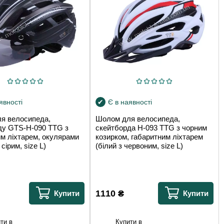
явності
Є в наявності
я велосипеда,
Шолом для велосипеда,
ду GTS-H-090 TTG з
скейтборда H-093 TTG з чорним
м ліхтарем, окулярами
козирком, габаритним ліхтарем
 сірим, size L)
(білий з червоним, size L)
1110
₴
Купити
Купити
ти в
Купити в