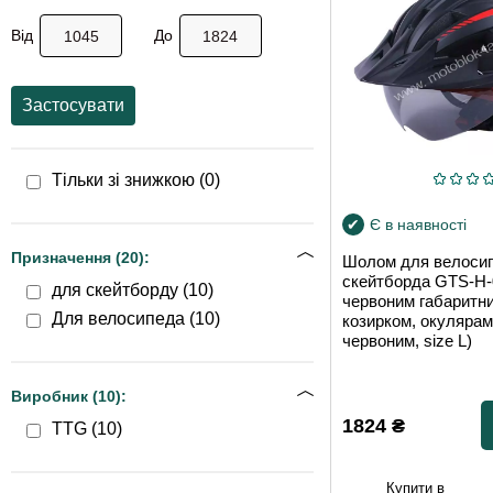
Від
До
Застосувати
Тільки зі знижкою (
0
)
Є в наявності
Призначення (
20
):
Шолом для велосип
скейтборда GTS-H-
для скейтборду (
10
)
червоним габаритни
Для велосипеда (
10
)
козирком, окулярам
червоним, size L)
Виробник (
10
):
1824
₴
TTG (
10
)
Купити в