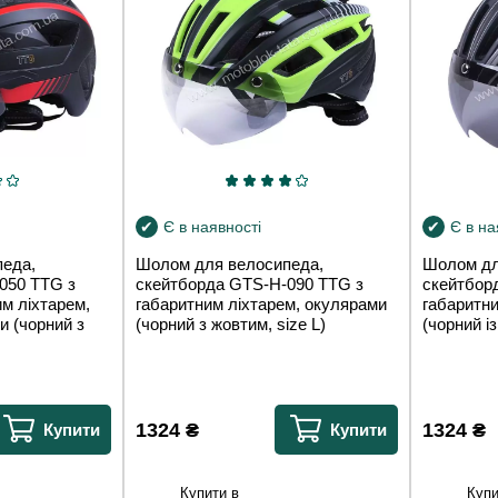
Є в наявності
Є в на
еда,
Шолом для велосипеда,
Шолом дл
050 TTG з
скейтборда GTS-H-090 TTG з
скейтбор
м ліхтарем,
габаритним ліхтарем, окулярами
габаритни
и (чорний з
(чорний з жовтим, size L)
(чорний із
1324
₴
1324
₴
Купити
Купити
Купити в
Купи