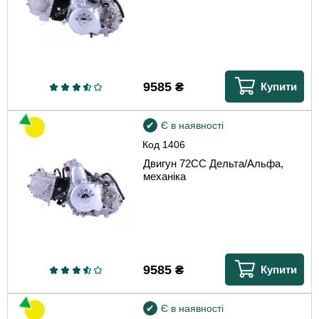
9585
₴
Купити
Є в наявності
Код
1406
Двигун 72CC Дельта/Альфа,
механіка
9585
₴
Купити
Є в наявності