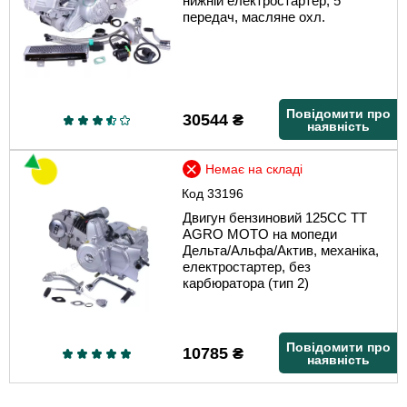
нижній електростартер, 5
передач, масляне охл.
Повідомити про
30544
₴
наявність
Немає на складі
Код
33196
Двигун бензиновий 125CC TT
AGRO MOTO на мопеди
Дельта/Альфа/Актив, механіка,
електростартер, без
карбюратора (тип 2)
Повідомити про
10785
₴
наявність