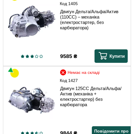
Код
1405
Двигун Дельта/Альфа/Актив
(110CC) – механіка
(електростартер, без
карбюратора)
9585
₴
Купити
Немає на складі
Код
1427
Двигун 125CC Дельта/Альфа/
Актив (механіка +
електростартер) без
карбюратора
Повідомити про
9844
₴