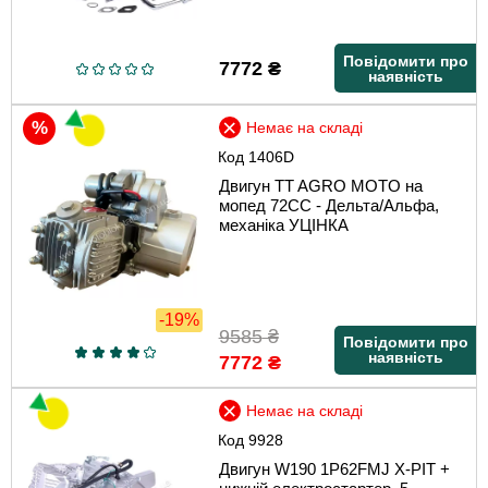
Повідомити про
7772
₴
наявність
Немає на складі
Код
1406D
Двигун TT AGRO MOTO на
мопед 72CC - Дельта/Альфа,
механіка УЦІНКА
-19%
9585
₴
Повідомити про
наявність
7772
₴
Немає на складі
Код
9928
Двигун W190 1P62FMJ X-PIT +