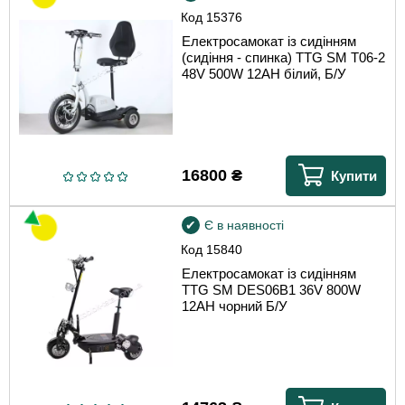
Код
15376
Електросамокат із сидінням
(сидіння - спинка) TTG SM T06-2
48V 500W 12AH білий, Б/У
16800
₴
Купити
Є в наявності
Код
15840
Електросамокат із сидінням
TTG SM DES06B1 36V 800W
12AH чорний Б/У