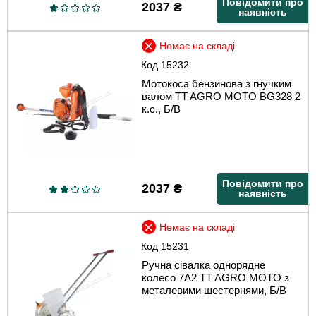
Повідомити про
2037
₴
наявність
Немає на складі
Код
15232
Мотокоса бензинова з гнучким
валом TT AGRO MOTO BG328 2
к.с., Б/В
Повідомити про
2037
₴
наявність
Немає на складі
Код
15231
Ручна сівалка однорядне
колесо 7A2 TT AGRO MOTO з
металевими шестернями, Б/В