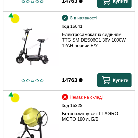
14763
₴
Купити
Є в наявності
Код
15841
Електросамокат із сидінням
TTG SM DES06C1 36V 1000W
12AH чорний Б/У
14763
₴
Купити
Немає на складі
Код
15229
Бетонозмішувач TT AGRO
MOTO 180 л, Б/В