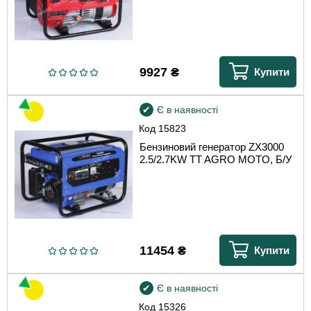
9927
₴
Купити
Є в наявності
Код
15823
Бензиновий генератор ZX3000
2.5/2.7KW TT AGRO MOTO, Б/У
11454
₴
Купити
Є в наявності
Код
15326