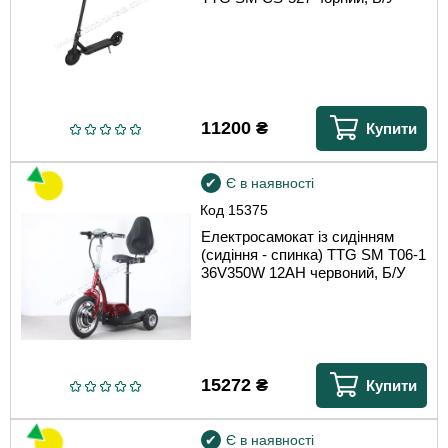
11200
₴
Купити
Є в наявності
Код
15375
Електросамокат із сидінням
(сидіння - спинка) TTG SM T06-1
36V350W 12AH червоний, Б/У
15272
₴
Купити
Є в наявності