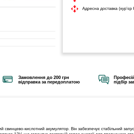
Адресна доставка (кур'єр
Замовлення до 200 грн
Професій
відправка за передоплатою
підбір з
 свинцево-кислотний акумулятор. Він забезпечує стабільний запус
пруга 12V, що гарантує достатній запас енергії для впевненого ста