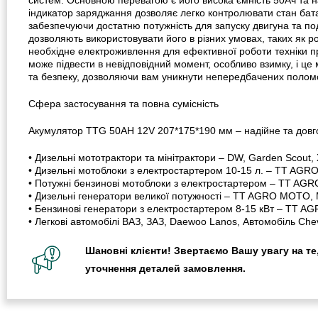
індикатор заряджання дозволяє легко контролювати стан бата
забезпечуючи достатню потужність для запуску двигуна та пода
дозволяють використовувати його в різних умовах, таких як 
необхідне електроживлення для ефективної роботи техніки п
може підвести в невідповідний момент, особливо взимку, і ц
та безпеку, дозволяючи вам уникнути непередбачених поломо
Сфера застосування та повна сумісність
Акумулятор TTG 50AH 12V 207*175*190 мм – надійне та довгов
• Дизельні мототрактори та мінітрактори – DW, Garden Scout,
• Дизельні мотоблоки з електростартером 10-15 л. – TT AGRO 
• Потужні бензинові мотоблоки з електростартером – TT AGRO 
• Дизельні генератори великої потужності – TT AGRO MOTO, Ma
• Бензинові генератори з електростартером 8-15 кВт – TT AGR
• Легкові автомобілі ВАЗ, ЗАЗ, Daewoo Lanos, Автомобіль Che
Шановні клієнти! Звертаємо Вашу увагу на те,
уточнення деталей замовлення.