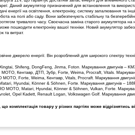
реї. Даний акумулятор призначений для встановлення та використан
чі енергії на освітлення, електроніку, систему запалювання та інші 
робота на полі або саду. Вони забезпечують стабільну та безперебі
ротягом тривалого часу. Своєчасна заміна старого акумулятора на 
е може пошкодити електроніку вашої техніки. Новий акумулятор забе
к та витрат.
ічне джерело енергії. Він розроблений для широкого спектру техні
 Xingtai, Shifeng, DongFeng, Jinma, Foton. Маркування двигунів – K
MOTO, Кентавр, ДТП, Зубр, Forte, Weima, Procraft, Vitals. Маркува
MOTO, Forte, Weima, Кентавр, Vitals, Procraft. Маркування двигунів
tari, Hyundai, Könner & Söhnen, Forte. Маркування двигунів – 188F
O MOTO, Matari, Hyundai, Könner & Söhnen, Vulkan, Forte. Маркува
vrolet, Opel Kadett, Renault Logan, Volkswagen Golf. Маркування дв
 що комплектація товару у різних партіях може відрізнятись в