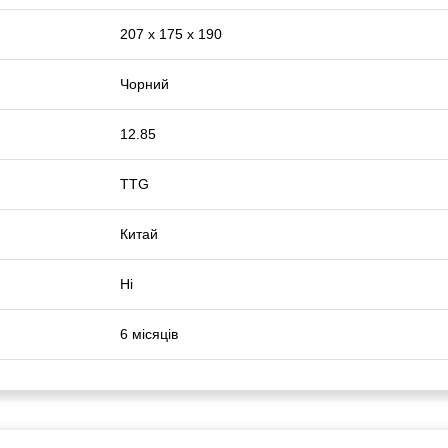
207 х 175 х 190
Чорний
12.85
TTG
Китай
Ні
6 місяців