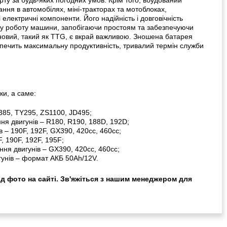
ня в автомобілях, міні-тракторах та мотоблоках,
електричні компоненти. Його надійність і довговічність
йну роботу машини, запобігаючи простоям та забезпечуючи
новий, такий як TTG, є вкрай важливою. Зношена батарея
зпечить максимальну продуктивність, тривалий термін служби
ки, а саме:
M385, TY295, ZS1100, JD495;
ння двигунів – R180, R190, 188D, 192D;
 – 190F, 192F, GX390, 420cc, 460cc;
, 190F, 192F, 195F;
ння двигунів – GX390, 420cc, 460cc;
игунів – формат АКБ 50Ah/12V.
ід фото на сайті. Зв'яжіться з нашим менеджером для