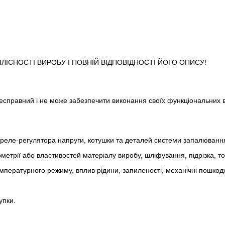
ІСНОСТІ ВИРОБУ І ПОВНІЙ ВІДПОВІДНОСТІ ЙОГО ОПИСУ!
 несправний і не може забезпечити виконання своїх функціональних 
реле-регулято­ра напруги, котушки та деталей системи запалюванн
метрії або властивостей матеріалу виробу, шліфування, підрізка, т
пературного режиму, вплив рідини, запиленості, механічні пошкод
упки.