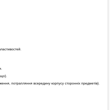
властивостей.
я.
ощо).
ження, потрапляння всередину корпусу сторонніх предметів).