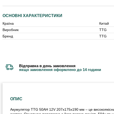
ОСНОВНІ ХАРАКТЕРИСТИКИ
Країна
Китай
Виробник
TTG
Бренд
TTG
Відправка в день замовлення
якщо замовлення оформлено до 14 години
ОПИС
Акумулятор TTG 50AH 12V 207х175х190 мм – це високоякісний
систем. Основною перевагою є його висока ємність 50Ач та на