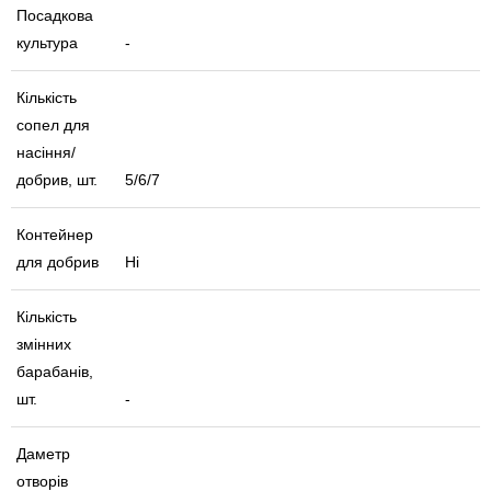
Посадкова
культура
-
Кількість
сопел для
насіння/
добрив, шт.
5/6/7
Контейнер
для добрив
Ні
Кількість
змінних
барабанів,
шт.
-
Даметр
отворів