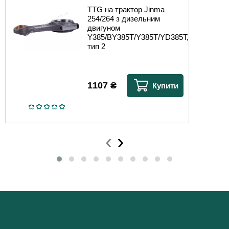
TTG на трактор Jinma
254/264 з дизельним
двигуном
Y385/BY385T/Y385T/YD385T,
тип 2
1107
₴
Купити
‹
›