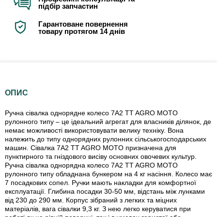
підбір запчастин
Гарантоване повернення
товару протягом 14 днів
ОПИС
Ручна сівалка однорядне колесо 7A2 TT AGRO MOTO
рулонного типу – це ідеальний агрегат для власників ділянок, де
немає можливості використовувати велику техніку. Вона
належить до типу однорядних рулонних сільськогосподарських
машин. Сівалка 7A2 TT AGRO MOTO призначена для
пунктирного та гніздового висіву основних овочевих культур.
Ручна сівалка однорядна колесо 7A2 TT AGRO MOTO
рулонного типу обладнана бункером на 4 кг насіння. Колесо має
7 посадкових сопел. Ручки мають накладки для комфортної
експлуатації. Глибина посадки 30-50 мм, відстань між лунками
від 230 до 290 мм. Корпус зібраний з легких та міцних
матеріалів, вага сівалки 9,3 кг. З нею легко керуватися при