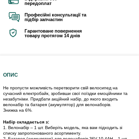
передоплат
Професійні консультації та
підбір запчастин
Гарантоване повернення
товару протягом 14 днів
ОПИС
Не пропусти можливість перетворити свій велосипед на
сучасний електробайк, зробивши свої поїздки емоційними та
незабутніми. Придбати акційний набір, до якого входить
велонабір та батарея (акумулятор) для велонаборів.
Знижка на 6%.
Набір складається з:
1. Велонабір – 1 шт. Виберіть модель, яка вам підходить зі
списку запропонованого асортименту.
2. Батарея (акумулятор) для велонаборів 36V 10.4AH – 1 шт.