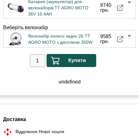
Батарея (акумулятор) для
9740
велонаборів TT AGRO MOTO
грн.
36V 10.4AH
Виберіть велонабір
Велонабір колесо заднє 26 TT
9585
грн.
AGRO MOTO з дисплеєм 350W
Купити
undefined
Доставка
Відділення Нової пошти