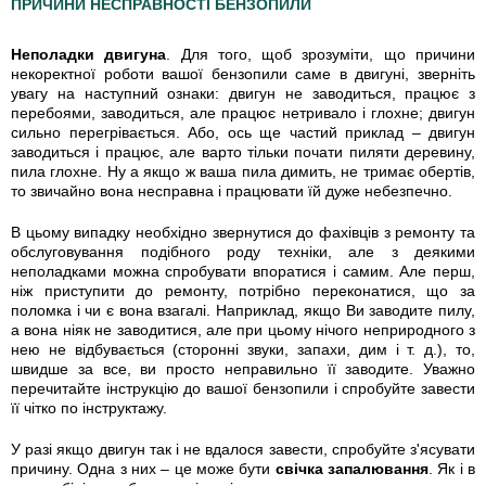
ПРИЧИНИ НЕСПРАВНОСТІ БЕНЗОПИЛИ
Неполадки двигуна
. Для того, щоб зрозуміти, що причини
некоректної роботи вашої бензопили саме в двигуні, зверніть
увагу на наступний ознаки: двигун не заводиться, працює з
перебоями, заводиться, але працює нетривало і глохне; двигун
сильно перегрівається. Або, ось ще частий приклад – двигун
заводиться і працює, але варто тільки почати пиляти деревину,
пила глохне. Ну а якщо ж ваша пила димить, не тримає обертів,
то звичайно вона несправна і працювати їй дуже небезпечно.
В цьому випадку необхідно звернутися до фахівців з ремонту та
обслуговування подібного роду техніки, але з деякими
неполадками можна спробувати впоратися і самим. Але перш,
ніж приступити до ремонту, потрібно переконатися, що за
поломка і чи є вона взагалі. Наприклад, якщо Ви заводите пилу,
а вона ніяк не заводитися, але при цьому нічого неприродного з
нею не відбувається (сторонні звуки, запахи, дим і т. д.), то,
швидше за все, ви просто неправильно її заводите. Уважно
перечитайте інструкцію до вашої бензопили і спробуйте завести
її чітко по інструктажу.
У разі якщо двигун так і не вдалося завести, спробуйте з'ясувати
причину. Одна з них – це може бути
свічка запалювання
. Як і в