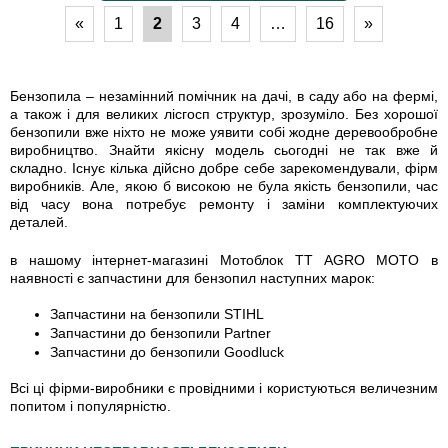
«
1
2
3
4
…
16
»
Бензопила – незамінний помічник на дачі, в саду або на фермі,
а також і для великих лісгосп структур, зрозуміло. Без хорошої
бензопили вже ніхто не може уявити собі жодне деревообробне
виробництво. Знайти якісну модель сьогодні не так вже й
складно. Існує кілька дійсно добре себе зарекомендували, фірм
виробників. Але, якою б високою не була якість бензопили, час
від часу вона потребує ремонту і заміни комплектуючих
деталей.
в нашому інтернет-магазині Мотоблок TT AGRO MOTO в
наявності є запчастини для бензопил наступних марок:
Запчастини на бензопили STIHL
Запчастини до бензопили Partner
Запчастини до бензопили Goodluck
Всі ці фірми-виробники є провідними і користуються величезним
попитом і популярністю.