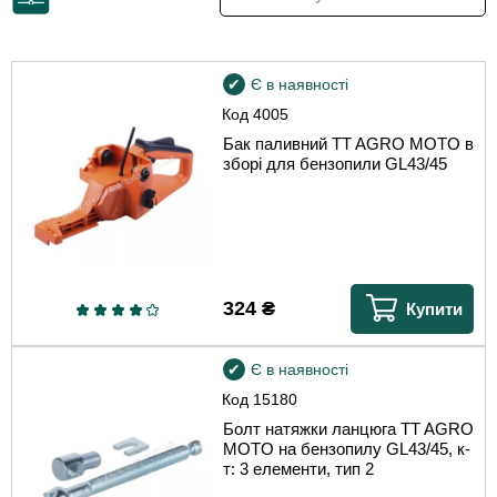
Є в наявності
Код
4005
Бак паливний TT AGRO MOTO в
зборі для бензопили GL43/45
324
₴
Купити
Є в наявності
Код
15180
Болт натяжки ланцюга TT AGRO
MOTO на бензопилу GL43/45, к-
т: 3 елементи, тип 2