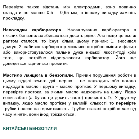
Перевірте також відстань між електродами, воно повинно
складати не менше 0,5 – 0,65 мм, в іншому випадку замініть
прокладку.
Неполадки карбюратора
. Налаштування карбюратора в
якісних бензопилах збиваються досить рідко. Але якщо це все ж
раптом сталося, то існує кілька цьому причин: 1. зносився
двигун; 2. забився карбюратор-можливо потрібно змінити фільтр
або використовувалося пальне дуже низької якості-тоді крім
того, що потрібно відрегулювати карбюратор. Його ще
доведеться гарненько промити.
Мастило ланцюга в бензопили
. Причин порушення роботи в
цьому відділі всього дві: перша – не надходить або погано
надходить масло і друга – масло протікає. У першому випадку,
перевірте протоки, за якими масло надходить на шину. Якщо
вони забиті (а буває це досить часто) прочистіть їх. У другому
випадку, якщо масло протікає у великій кількості, то перевірте
трубки і насос на герметичність. Трубки взагалі потрібно час від
часу міняти, вони іноді тріскаються.
КИТАЙСЬКІ БЕНЗОПИЛИ