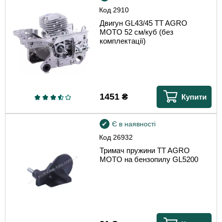
Код
2910
Двигун GL43/45 TT AGRO
MOTO 52 см/куб (без
комплектації)
1451
₴
Купити
Є в наявності
Код
26932
Тримач пружини TT AGRO
MOTO на бензопилу GL5200