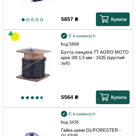
5857
₴
Купити
Є в наявності
Код
5808
Бухта ланцюга TT AGRO MOTO
крок 3/8 1.5 мм - 1635 (круглий
зуб)
5564
₴
Купити
Є в наявності
Код
3435
Гайка шини GL/FORESTER -
GL43/45