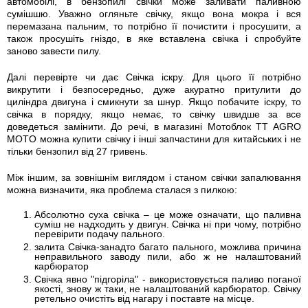
автомобілі, в бензопилі свічки може заливати паливною
сумішшю. Уважно огляньте свічку, якщо вона мокра і вся
перемазана пальним, то потрібно її почистити і просушити, а
також просушіть гніздо, в яке вставлена свічка і спробуйте
заново завести пилу.
Далі перевірте чи дає Свічка іскру. Для цього її потрібно
викрутити і безпосередньо, дуже акуратно притулити до
циліндра двигуна і смикнути за шнур. Якщо побачите іскру, то
свічка в порядку, якщо немає, то свічку швидше за все
доведеться замінити. До речі, в магазині Мотоблок TT AGRO
MOTO можна купити свічку і інші запчастини для китайських і не
тільки бензопил від 27 гривень.
Між іншим, за зовнішнім виглядом і станом свічки запалювання
можна визначити, яка проблема сталася з пилкою:
Абсолютно суха свічка – це може означати, що паливна
суміш не надходить у двигун. Свічка ні при чому, потрібно
перевірити подачу пального.
залита Свічка-занадто багато пального, можлива причина
неправильного заводу пили, або ж не налаштований
карбюратор
Свічка явно "підгоріла" - використовується паливо поганої
якості, знову ж таки, не налаштований карбюратор. Свічку
ретельно очистіть від нагару і поставте на місце.