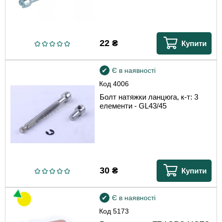
22
₴
Купити
Є в наявності
Код
4006
Болт натяжки ланцюга, к-т: 3
елементи - GL43/45
30
₴
Купити
Є в наявності
Код
5173