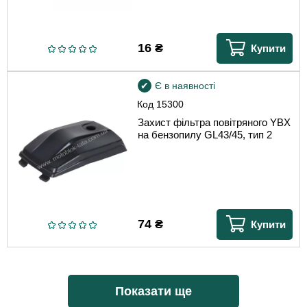
16
₴
Купити
Є в наявності
Код
15300
Захист фільтра повітряного YBX
на бензопилу GL43/45, тип 2
74
₴
Купити
Показати ще