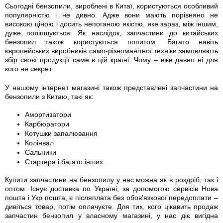
Сьогодні бензопили, вироблені в Китаї, користуються особливий
популярністю і не дивно. Адже вони мають порівняно не
високою ціною і досить непоганою якістю, яке зараз, між іншим,
дуже поліпшується. Як наслідок, запчастини до китайських
бензопил також користуються попитом. Багато навіть
європейських виробників само-різноманітної техніки замовляють
збір своєї продукції саме в цій країні. Чому – вже давно ні для
кого не секрет.
У нашому інтернет магазині також представлені запчастини на
бензопили з Китаю, такі як:
Амортизатори
Карбюратори
Котушки запалювання
Колінвал
Сальники
Стартера і багато інших.
Купити запчастини на бензопилу у нас можна як в роздріб, так і
оптом. Існує доставка по Україні, за допомогою сервісів Нова
пошта і Укр пошта, є післяплата без обов'язкової передоплати –
дивіться товар, потім оплачуєте. Для тих, кого цікавить продаж
запчастин бензопил у власному магазині, у нас діє вигідна