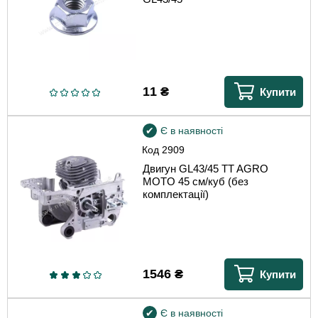
11
₴
Купити
Є в наявності
Код
2909
Двигун GL43/45 TT AGRO
MOTO 45 см/куб (без
комплектації)
1546
₴
Купити
Є в наявності