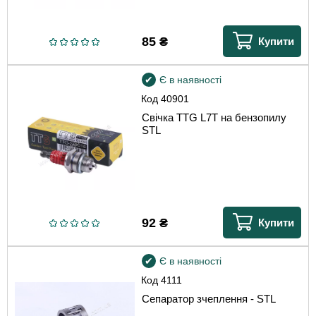
85
₴
Купити
Є в наявності
Код
40901
Свічка TTG L7T на бензопилу
STL
92
₴
Купити
Є в наявності
Код
4111
Сепаратор зчеплення - STL