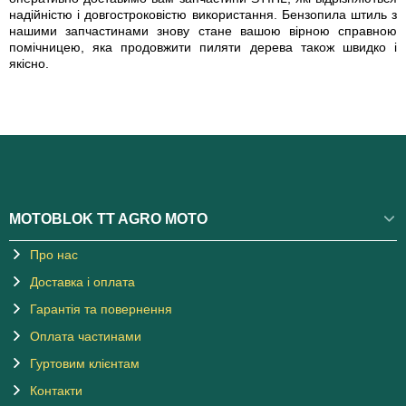
надійністю і довгостроковістю використання. Бензопила штиль з
нашими запчастинами знову стане вашою вірною справною
помічницею, яка продовжити пиляти дерева також швидко і
якісно.
MOTOBLOK TT AGRO MOTO
Про нас
Доставка і оплата
Гарантія та повернення
Оплата частинами
Гуртовим клієнтам
Контакти