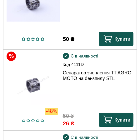
50
₴
Купити
Є в наявності
Код
4111D
Сепаратор зчеплення TT AGRO
MOTO на бензпилу STL
-48%
50
₴
Купити
26
₴
Є в наявності