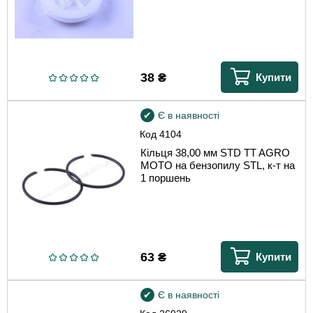
38
₴
Купити
Є в наявності
Код
4104
Кільця 38,00 мм STD TT AGRO
MOTO на бензопилу STL, к-т на
1 поршень
63
₴
Купити
Є в наявності