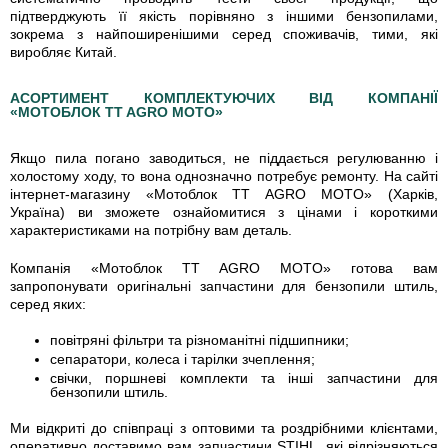
підтверджують її якість порівняно з іншими бензопилами,
зокрема з найпоширенішими серед споживачів, тими, які
виробляє Китай.
АСОРТИМЕНТ КОМПЛЕКТУЮЧИХ ВІД КОМПАНІЇ
«МОТОБЛОК TT AGRO MOTO»
Якщо пила погано заводиться, не піддається регулюванню і
холостому ходу, то вона однозначно потребує ремонту. На сайті
інтернет-магазину «Мотоблок TT AGRO MOTO» (Харків,
Україна) ви зможете ознайомитися з цінами і короткими
характеристиками на потрібну вам деталь.
Компанія «Мотоблок TT AGRO MOTO» готова вам
запропонувати оригінальні запчастини для бензопили штиль,
серед яких:
повітряні фільтри та різноманітні підшипники;
сепаратори, колеса і тарілки зчеплення;
свічки, поршневі комплекти та інші запчастини для
бензопили штиль.
Ми відкриті до співпраці з оптовими та роздрібними клієнтами,
оперативно доставимо вам запчастини STIHL, які відрізняються