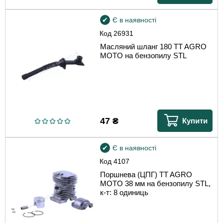
Є в наявності
Код
26931
Масляний шланг 180 TT AGRO
MOTO на бензопилу STL
47
₴
Купити
Є в наявності
Код
4107
Поршнева (ЦПГ) TT AGRO
MOTO 38 мм на бензопилу STL,
к-т: 8 одиниць