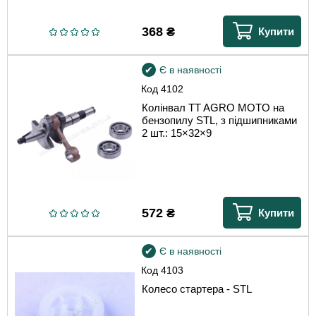
368
₴
Купити
Є в наявності
Код
4102
Колінвал TT AGRO MOTO на
бензопилу STL, з підшипниками
2 шт.: 15×32×9
572
₴
Купити
Є в наявності
Код
4103
Колесо стартера - STL