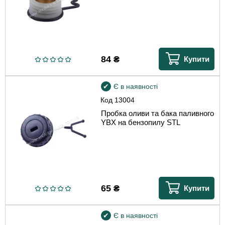
84
₴
Купити
Є в наявності
Код
13004
Пробка оливи та бака паливного
YBX на бензопилу STL
65
₴
Купити
Є в наявності