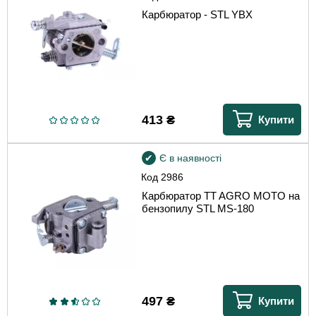
Карбюратор - STL YBX
413
₴
Купити
Є в наявності
Код
2986
Карбюратор TT AGRO MOTO на
бензопилу STL MS-180
497
₴
Купити