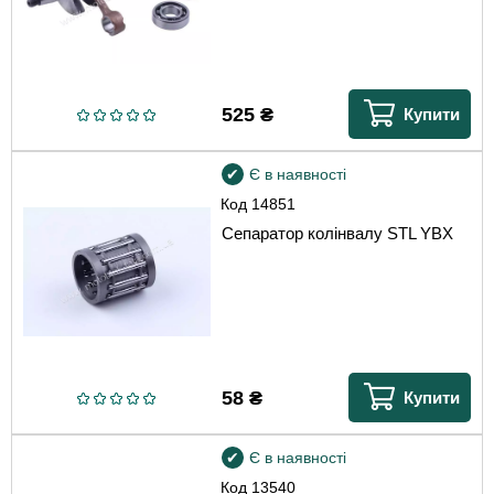
525
₴
Купити
Є в наявності
Код
14851
Сепаратор колінвалу STL YBX
58
₴
Купити
Є в наявності
Код
13540