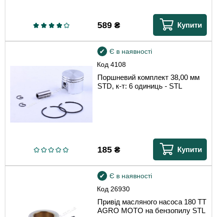
589
₴
Купити
Є в наявності
Код
4108
Поршневий комплект 38,00 мм
STD, к-т: 6 одиниць - STL
185
₴
Купити
Є в наявності
Код
26930
Привід масляного насоса 180 TT
AGRO MOTO на бензопилу STL