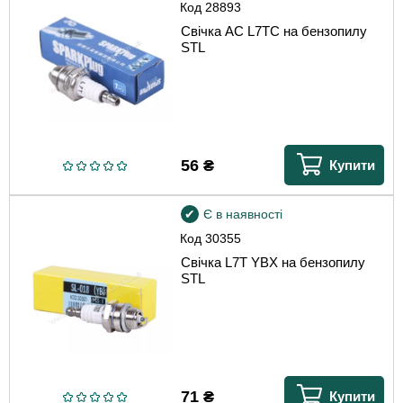
Код
28893
Свічка AC L7TC на бензопилу
STL
56
₴
Купити
Є в наявності
Код
30355
Свічка L7T YBX на бензопилу
STL
71
₴
Купити