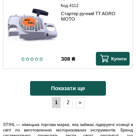
Код
4112
Стартер ручний TT AGRO
MOTO
308
₴
Купити
Показати ще
1
2
»
STIHL — німецька торгова марка, яка займає лідируючі позиції в
світі по виготовленню моторизованих інструментів. Бренд
систематично проводить тести своєї продукції, що