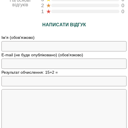
На основі
★
відгуків
2
0
★
1
0
НАПИСАТИ ВІДГУК
Ім'я (обов'язково)
E-mail (не буде опубліковано) (обов'язково)
Результат обчислення: 15+2 =