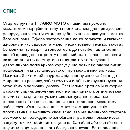
ОПИС
Стартер ручний TT AGRO MOTO є надійним пусковим
механізмом інерційного типу, спроектованим для примусового
розкручування колінчастого валу бензинового двигуна з метою
його активації. Сфера застосування даної запчастини включає
широку лінійку садової та малої механізованої техніки, такої як
бензопили, тримери та генератори, де потрібен автономний
спосіб приведення агрегату в робочий стан. Головні переваги
використання цього стартера полягають у застосуванні
удароміцного полімерного корпусу, що повністю блокує ризик
пошкодження внутрішніх деталей при механічних впливах.
Посилений витяжний шнур має підвищену зносостійкість до
стирання та розриву, забезпечуючи стабільне функціонування
механізму в польових умовах. Спеціальна ергономічна форма
рукоятки сприяє зниженню зусилля при ривку, а оптимізована
пружина назад гарантує миттєве змотування троса без
перехлестів. Точне виконання зачепів храпового механізму
забезпечує м’яке зчеплення з маховиком двигуна, крім
прослизання. Важливість своєчасної заміни зношеного стартера
обумовлена необхідністю запобігання раптовій неможливості
запуску техніки, оскільки тріщини на барабані або ослаблення
пружини ведуть до повного блокування вузла. Встановлення