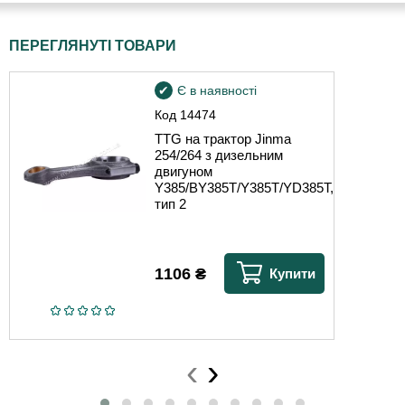
ПЕРЕГЛЯНУТІ ТОВАРИ
Є в наявності
Код
14474
TTG на трактор Jinma
254/264 з дизельним
двигуном
Y385/BY385T/Y385T/YD385T,
тип 2
1106
₴
Купити
‹
›