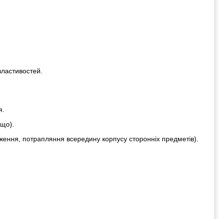
властивостей.
я.
ощо).
ження, потрапляння всередину корпусу сторонніх предметів).