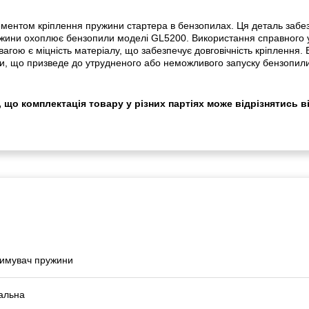
том кріплення пружини стартера в бензопилах. Ця деталь забезпе
ружини охоплює бензопили моделі GL5200. Використання справног
вагою є міцність матеріалу, що забезпечує довговічність кріплення
и, що призведе до утрудненого або неможливого запуску бензопил
 що комплектація товару у різних партіях може відрізнятись в
имувач пружини
альна