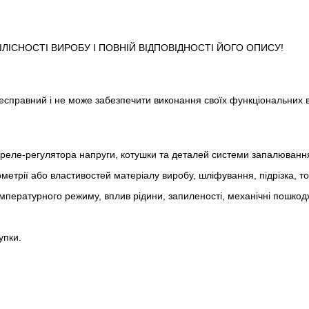
ІСНОСТІ ВИРОБУ І ПОВНІЙ ВІДПОВІДНОСТІ ЙОГО ОПИСУ!
 несправний і не може забезпечити виконання своїх функціональних 
реле-регулято­ра напруги, котушки та деталей системи запалюванн
метрії або властивостей матеріалу виробу, шліфування, підрізка, т
пературного режиму, вплив рідини, запиленості, механічні пошкод
упки.