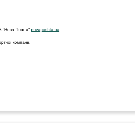
ТК "Нова Пошта"
novaposhta.ua
;
ртної компанії.