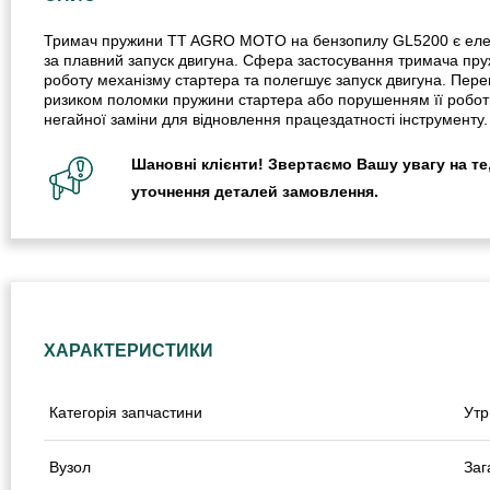
Тримач пружини TT AGRO MOTO на бензопилу GL5200 є елемен
за плавний запуск двигуна. Сфера застосування тримача п
роботу механізму стартера та полегшує запуск двигуна. Пере
ризиком поломки пружини стартера або порушенням її робот
негайної заміни для відновлення працездатності інструменту.
Шановні клієнти! Звертаємо Вашу увагу на те,
уточнення деталей замовлення.
ХАРАКТЕРИСТИКИ
Категорія запчастини
Утр
Вузол
Заг