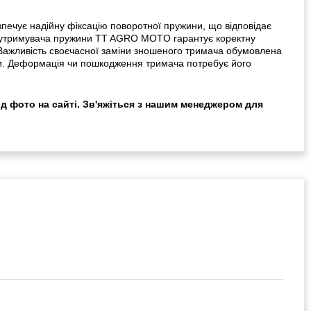
чує надійну фіксацію поворотної пружини, що відповідає
о утримувача пружини TT AGRO MOTO гарантує коректну
. Важливість своєчасної заміни зношеного тримача обумовлена
и. Деформація чи пошкодження тримача потребує його
ід фото на сайті. Зв'яжіться з нашим менеджером для