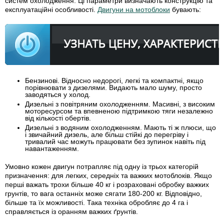
систем охолодження. Ці параметри визначають конструкцію та
експлуатаційні особливості.
Двигуни на мотоблоки
бувають:
Бензинові
. Відносно недорогі, легкі та компактні, якщо
порівнювати з дизелями. Видають мало шуму, просто
заводяться у холод.
Дизельні
з повітряним охолодженням
. Масивні, з високим
моторесурсом та впевненою підтримкою тяги незалежно
від кількості обертів.
Дизельні
з водяним охолодженням
. Мають ті ж плюси, що
і звичайний дизель, але більш стійкі до перегріву і
тривалий час можуть працювати без зупинок навіть під
навантаженням.
Умовно кожен двигун потрапляє під одну із трьох категорій
призначення: для легких, середніх та важких мотоблоків. Якщо
перші важать трохи більше 40 кг і розраховані обробку важких
грунтів, то вага останніх може сягати 180-200 кг. Відповідно,
більше та їх можливості. Така техніка обробляє до 4 га і
справляється із оранням важких ґрунтів.