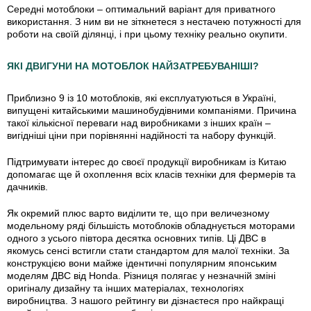
Середні мотоблоки – оптимальний варіант для приватного
використання. З ним ви не зіткнетеся з нестачею потужності для
роботи на своїй ділянці, і при цьому техніку реально окупити.
ЯКІ ДВИГУНИ НА МОТОБЛОК НАЙЗАТРЕБУВАНІШІ?
Приблизно 9 із 10 мотоблоків, які експлуатуються в Україні,
випущені
китайськими
машинобудівними компаніями
. Причина
такої кількісної переваги над виробниками з інших країн –
вигідніші ціни при порівнянні надійності та набору функцій.
Підтримувати інтерес до своєї продукції виробникам із Китаю
допомагає ще й охоплення всіх класів техніки для фермерів та
дачників.
Як окремий плюс варто виділити те, що при величезному
модельному ряді більшість мотоблоків обладнується моторами
одного з усього півтора десятка основних типів.
Ці ДВС в
якомусь сенсі встигли стати стандартом для малої техніки. За
конструкцією вони майже ідентичні популярним японським
моделям ДВС від Honda. Різниця полягає у незначній зміні
оригіналу дизайну та інших матеріалах, технологіях
виробництва. З нашого рейтингу ви дізнаєтеся про найкращі