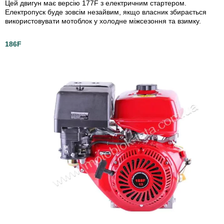
Цей двигун має версію 177F з електричним стартером.
Електропуск буде зовсім незайвим, якщо власник збирається
використовувати мотоблок у холодне міжсезоння та взимку.
186F