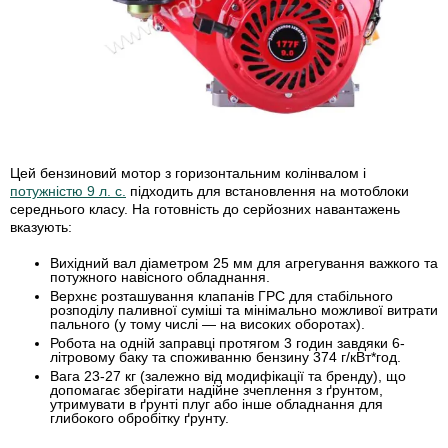
Цей бензиновий мотор з горизонтальним колінвалом і
потужністю 9 л. с.
підходить для встановлення на мотоблоки
середнього класу. На готовність до серйозних навантажень
вказують:
Вихідний вал діаметром 25 мм
для агрегування важкого та
потужного навісного обладнання.
Верхнє розташування клапанів ГРС
для стабільного
розподілу паливної суміші та мінімально можливої витрати
пального (у тому числі — на високих оборотах).
Робота на одній заправці протягом 3 годин
завдяки 6-
літровому баку та споживанню бензину 374 г/кВт*год.
Вага 23-27 кг (залежно від модифікації та бренду)
, що
допомагає зберігати надійне зчеплення з ґрунтом,
утримувати в ґрунті плуг або інше обладнання для
глибокого обробітку ґрунту.