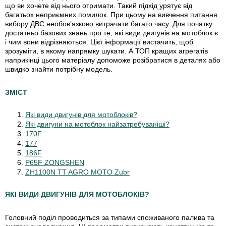
що ви хочете від нього отримати. Такий підхід урятує від
багатьох неприємних помилок.
При цьому на вивчення питання
вибору ДВС необов’язково витрачати багато часу. Для початку
достатньо базових знань про те, які види двигунів на мотоблок є
і чим вони відрізняються. Цієї інформації вистачить, щоб
зрозуміти, в якому напрямку шукати. А ТОП кращих агрегатів
наприкінці цього матеріалу допоможе розібратися в деталях або
швидко знайти потрібну модель.
ЗМІСТ
Які види двигунів для мотоблоків?
Які двигуни на мотоблок найзатребуваніші?
170F
177
186F
P65F ZONGSHEN
ZH1100N TT AGRO MOTO Zubr
ЯКІ ВИДИ ДВИГУНІВ ДЛЯ МОТОБЛОКІВ?
Головний поділ проводиться за типами споживаного палива та