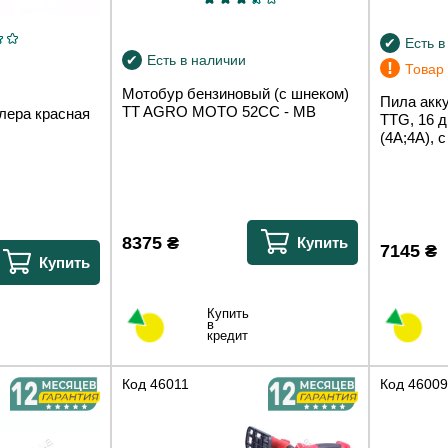
Есть в
Есть в наличии
!
Товар
Мотобур бензиновый (с шнеком)
Пила акк
TT AGRO MOTO 52СС - MB
лера красная
TTG, 16 д
(4A;4A), 
8375
₴
Купить
7145
₴
Купить
Купить
в
кредит
Код
46011
Код
46009