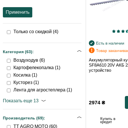
Применить
Только со скидкой (
4
)
Есть в наличии
!
Товар заканчива
Категория (
63
):
Аккумуляторный ку
Воздуходув (
6
)
SF8A610 20V АКБ 2
Картофелекопалка (
1
)
устройство
Косилка (
1
)
Кусторез (
1
)
Лента для агростеплера (
1
)
Показать еще 13
2974
₴
Производитель (
69
):
Купить в
кредит
TT AGRO MOTO (
60
)