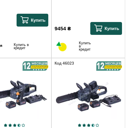
Купить
9454
₴
Купить
Купить
Купить в
я
в
кредит
кредит
Код
46023