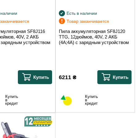
 наличии
Есть в наличии
!
 заканчивается
Товар заканчивается
умуляторная SF8J116
Пила аккумуляторная SF8J120
юймов, 40V, 2 АКБ
TTG, 12дюймов, 40V, 2 АКБ
с зарядным устройством
(4A;4A) с зарядным устройством
6211
₴
Купить
Купить
Купить
Купить
в
в
кредит
кредит