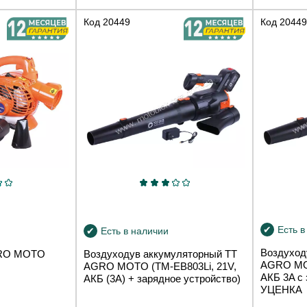
Код
20449
Код
2044
Есть в
Есть в наличии
Воздуход
GRO MOTO
Воздуходув аккумуляторный TT
AGRO MO
AGRO MOTO (TM-EB803Li, 21V,
АКБ 3A с
АКБ (3A) + зарядное устройство)
УЦЕНКА