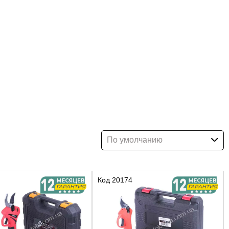
По умолчанию
Код
20174