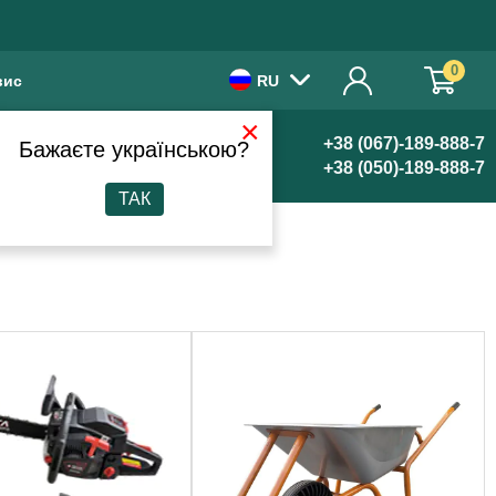
0
вис
RU
×
+38 (067)-189-888-7
Бажаєте українською?
+38 (050)-189-888-7
ТАК