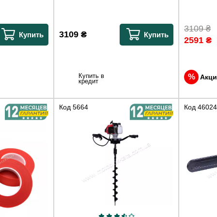
3109
₴
3109
₴
Купить
Купить
2591
₴
Купить в
Акци
кредит
Код
5664
Код
46024