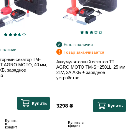
Есть в наличии
 наличии
!
Товар заканчивается
торный секатор TM-
Аккумуляторный секатор TT
TT AGRO MOTO, 40 мм,
AGRO MOTO TM-SH2501Li 25 мм
КБ, зарядное
21V, 2А АКБ + зарядное
во
устройство
Купить
3298
₴
Купить
Купить
Купить в
в
кредит
кредит