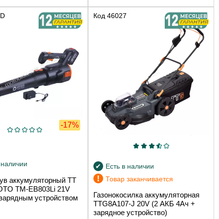
9D
Код
46027
-17%
 наличии
Есть в наличии
!
Товар заканчивается
ув аккумуляторный TT
TO TM-EB803Li 21V
Газонокосилка аккумуляторная
 зарядным устройством
TTG8A107-J 20V (2 АКБ 4Ач +
зарядное устройство)