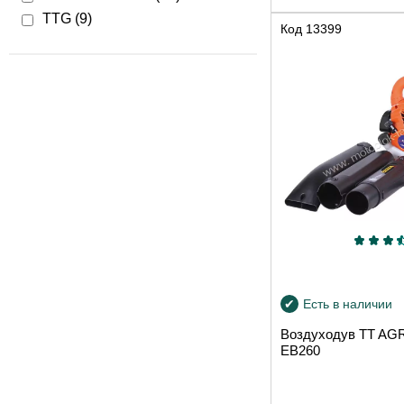
TTG (
9
)
Код
13399
Есть в наличии
Воздуходув TT A
EB260