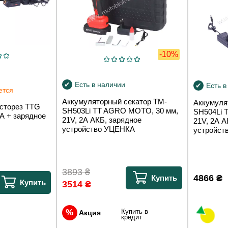
-10%
Есть в наличии
Есть в
ется
Аккумуляторный секатор TM-
Аккумуля
сторез TTG
SH503Li TT AGRO MOTO, 30 мм,
SH504Li 
А + зарядное
21V, 2А АКБ, зарядное
21V, 2А А
устройство УЦЕНКА
устройст
3893
₴
4866
₴
Купить
Купить
3514
₴
Купить в
Акция
кредит