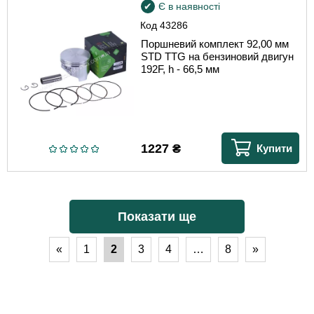
Є в наявності
Код
43286
Поршневий комплект 92,00 мм
STD TTG на бензиновий двигун
192F, h - 66,5 мм
1227
₴
Купити
Показати ще
«
1
2
3
4
…
8
»