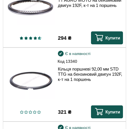
TT AGRO MOTO на бензиновий
двигун 192F, к-т на 1 поршень
294
₴
Купити
Є в наявності
Код
13340
Кільця поршневі 92,00 мм STD
TTG на бензиновий двигун 192F,
к-т на 1 поршень
321
₴
Купити
Є в наявності