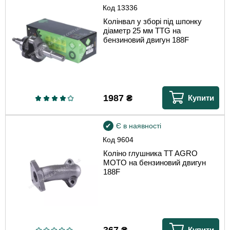
Код
13336
Колінвал у зборі під шпонку
діаметр 25 мм TTG на
бензиновий двигун 188F
1987
₴
Купити
Є в наявності
Код
9604
Коліно глушника TT AGRO
MOTO на бензиновий двигун
188F
367
₴
Купити