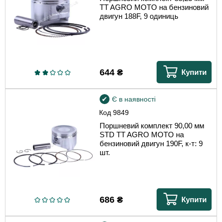
TT AGRO MOTO на бензиновий
двигун 188F, 9 одиниць
644
₴
Купити
Є в наявності
Код
9849
Поршневий комплект 90,00 мм
STD TT AGRO MOTO на
бензиновий двигун 190F, к-т: 9
шт.
686
₴
Купити