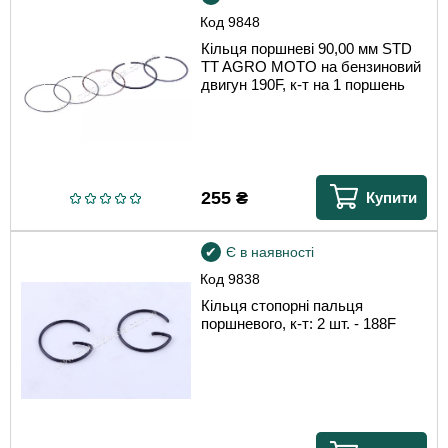
Код
9848
Кільця поршневі 90,00 мм STD
TT AGRO MOTO на бензиновий
двигун 190F, к-т на 1 поршень
255
₴
Купити
Є в наявності
Код
9838
Кільця стопорні пальця
поршневого, к-т: 2 шт. - 188F