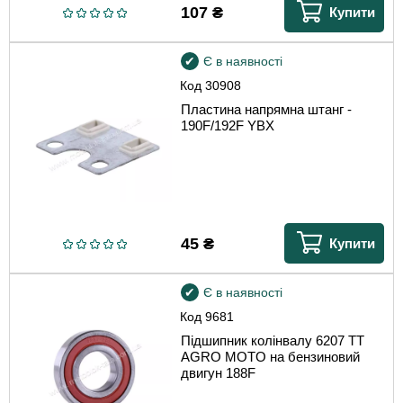
107
₴
Купити
Є в наявності
Код
30908
Пластина напрямна штанг -
190F/192F YBX
45
₴
Купити
Є в наявності
Код
9681
Підшипник колінвалу 6207 TT
AGRO MOTO на бензиновий
двигун 188F