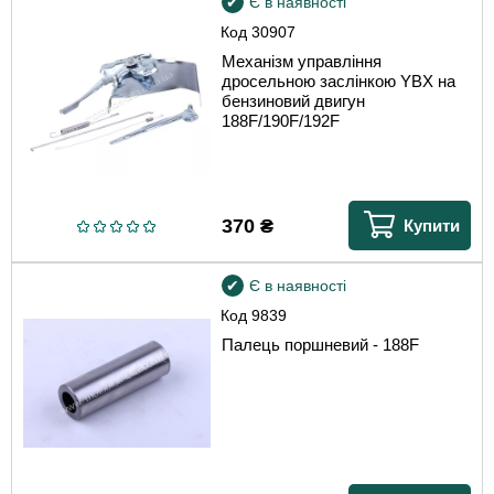
Є в наявності
Код
30907
Механізм управління
дросельною заслінкою YBX на
бензиновий двигун
188F/190F/192F
370
₴
Купити
Є в наявності
Код
9839
Палець поршневий - 188F