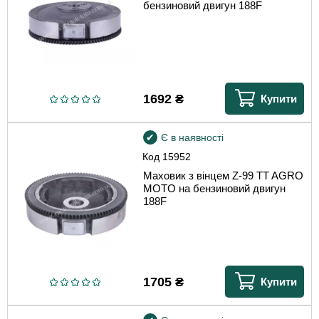
бензиновий двигун 188F
1692
₴
Купити
Є в наявності
Код
15952
Маховик з вінцем Z-99 TT AGRO
MOTO на бензиновий двигун
188F
1705
₴
Купити