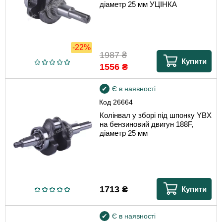
діаметр 25 мм УЦІНКА
-22%
1987
₴
Купити
1556
₴
Є в наявності
Код
26664
Колінвал у зборі під шпонку YBX
на бензиновий двигун 188F,
діаметр 25 мм
1713
₴
Купити
Є в наявності