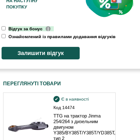
НА НАСТУПНУ
ПОКУПКУ
Відгук за бонус
|
Ознайомлений із правилами додавання відгуків
ПЕРЕГЛЯНУТІ ТОВАРИ
Є в наявності
Код
14474
TTG на трактор Jinma
254/264 з дизельним
двигуном
Y385/BY385T/Y385T/YD385T,
тип 2