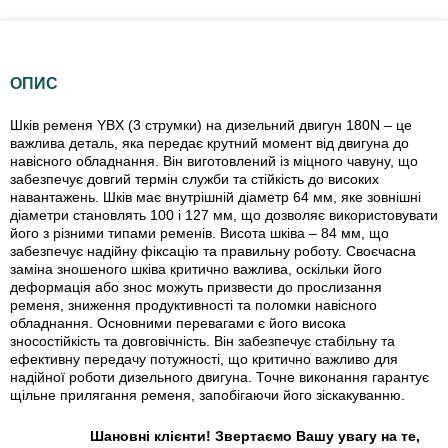
ОПИС
Шків ременя YBX (3 струмки) на дизельний двигун 180N – це
важлива деталь, яка передає крутний момент від двигуна до
навісного обладнання. Він виготовлений із міцного чавуну, що
забезпечує довгий термін служби та стійкість до високих
навантажень. Шків має внутрішній діаметр 64 мм, яке зовнішні
діаметри становлять 100 і 127 мм, що дозволяє використовувати
його з різними типами ременів. Висота шківа – 84 мм, що
забезпечує надійну фіксацію та правильну роботу. Своєчасна
заміна зношеного шківа критично важлива, оскільки його
деформація або знос можуть призвести до прослизання
ременя, зниження продуктивності та поломки навісного
обладнання. Основними перевагами є його висока
зносостійкість та довговічність. Він забезпечує стабільну та
ефективну передачу потужності, що критично важливо для
надійної роботи дизельного двигуна. Точне виконання гарантує
щільне прилягання ременя, запобігаючи його зіскакуванню.
Шановні клієнти! Звертаємо Вашу увагу на те,