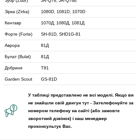
Зубр (Zubr)
JR-Q78, JR-Q78E
Зірка (Zirka)
1080D, 1081D, 1070D
Кентавр
1070Д, 1080Д, 1081Д
Форте (Forte)
SH-81D, SHD1G-81
Аврора
81Д
Булат (Bulat)
81Д
Добриня
Т81
Garden Scout
GS-81D
У таблиці представлено не всі моделі. Якщо ви
не знайшли свій двигун тут - Зателефонуйте за
номером телефону на сайті (або замовте
зворотний дзвінок) і наш менеджер
проконсультує Вас.