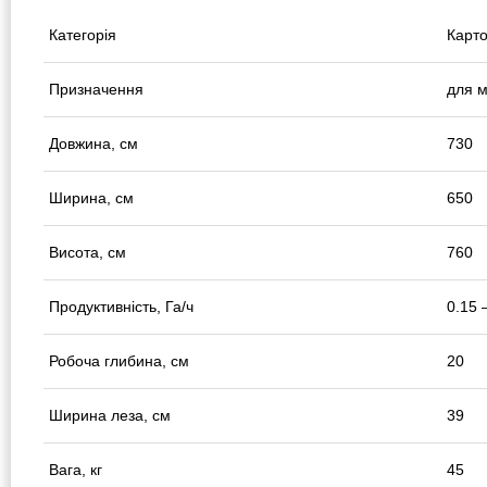
Категорія
Карт
Призначення
для м
Довжина, см
730
Ширина, см
650
Висота, см
760
Продуктивність, Га/ч
0.15 
Робоча глибина, см
20
Ширина леза, см
39
Вага, кг
45