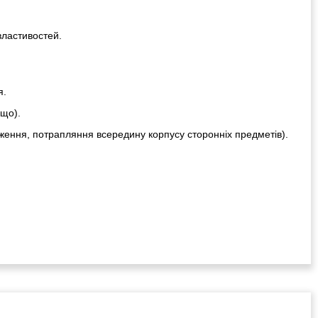
властивостей.
я.
ощо).
ження, потрапляння всередину корпусу сторонніх предметів).