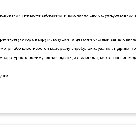
 несправний і не може забезпечити виконання своїх функціональних 
реле-регулято­ра напруги, котушки та деталей системи запалюванн
метрії або властивостей матеріалу виробу, шліфування, підрізка, т
пературного режиму, вплив рідини, запиленості, механічні пошкод
упки.