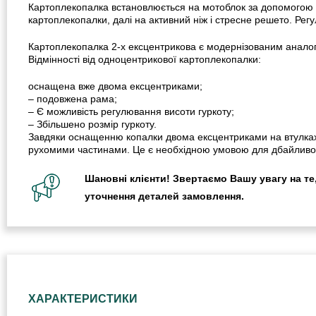
Картоплекопалка встановлюється на мотоблок за допомогою ву
картоплекопалки, далі на активний ніж і стресне решето. Рег
Картоплекопалка 2-х ексцентрикова є модернізованим аналог
Відмінності від одноцентрикової картоплекопалки:
оснащена вже двома ексцентриками;
– подовжена рама;
– Є можливість регулювання висоти гуркоту;
– Збільшено розмір гуркоту.
Завдяки оснащенню копалки двома ексцентриками на втулках, 
рухомими частинами. Це є необхідною умовою для дбайливого
Шановні клієнти! Звертаємо Вашу увагу на те,
уточнення деталей замовлення.
ХАРАКТЕРИСТИКИ