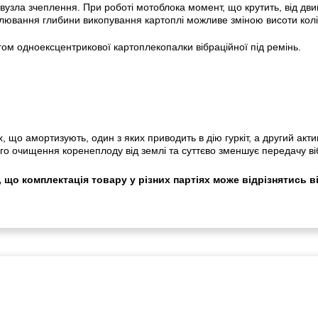
зла зчеплення. При роботі мотоблока момент, що крутить, від дви
улювання глибини викопування картоплі можливе зміною висоти коліс
ом одноексцентрикової картоплекопалки вібраційної під ремінь.
що амортизують, один з яких приводить в дію гуркіт, а другий акти
 очищення коренеплоду від землі та суттєво зменшує передачу віб
 що комплектація товару у різних партіях може відрізнятись в