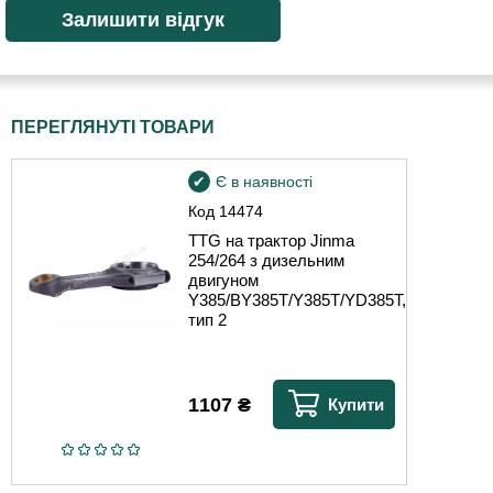
ПЕРЕГЛЯНУТІ ТОВАРИ
Є в наявності
Код
14474
TTG на трактор Jinma
254/264 з дизельним
двигуном
Y385/BY385T/Y385T/YD385T,
тип 2
1107
₴
Купити