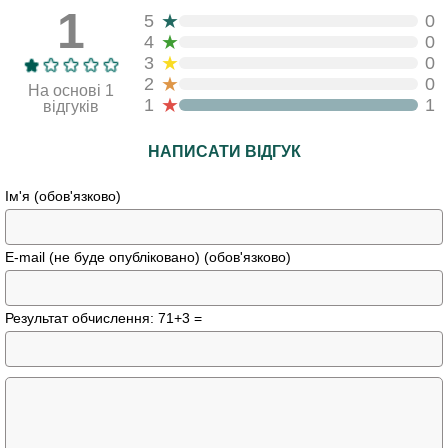
1
★
5
0
★
4
0
★
3
0
★
2
0
На основі 1
★
1
1
відгуків
НАПИСАТИ ВІДГУК
Ім'я (обов'язково)
E-mail (не буде опубліковано) (обов'язково)
Результат обчислення: 71+3 =