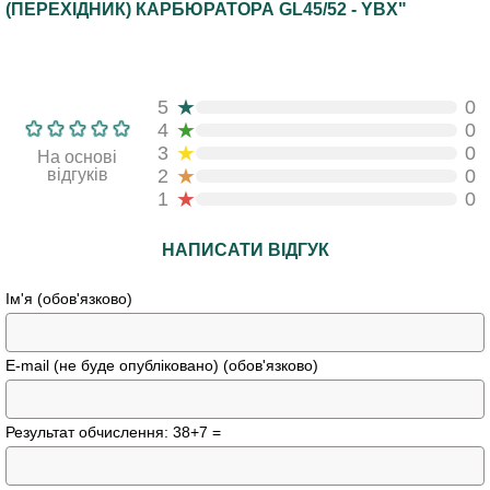
(ПЕРЕХІДНИК) КАРБЮРАТОРА GL45/52 - YBX"
★
5
0
★
4
0
★
3
0
На основі
★
відгуків
2
0
★
1
0
НАПИСАТИ ВІДГУК
Ім'я (обов'язково)
E-mail (не буде опубліковано) (обов'язково)
Результат обчислення: 38+7 =