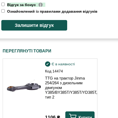
Відгук за бонус
|
Ознайомлений із правилами додавання відгуків
ПЕРЕГЛЯНУТІ ТОВАРИ
Є в наявності
Код
14474
TTG на трактор Jinma
254/264 з дизельним
двигуном
Y385/BY385T/Y385T/YD385T,
тип 2
1106
₴
Купити