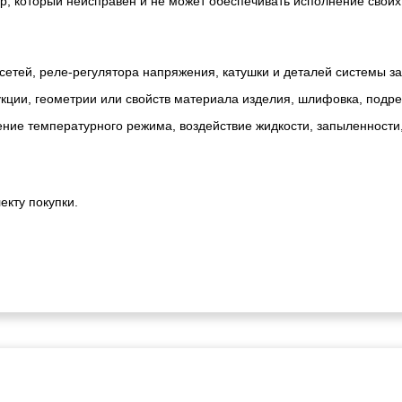
р, который неисправен и не может обеспечивать исполнение своих
сетей, реле-регулятора напряжения, катушки и деталей системы з
ии, геометрии или свойств материала изделия, шлифовка, подрезк
ние температурного режима, воздействие жидкости, запыленности
екту покупки.