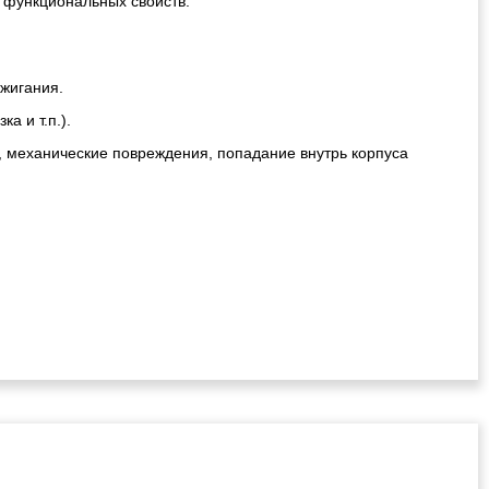
 функциональных свойств.
ажигания.
а и т.п.).
, механические повреждения, попадание внутрь корпуса