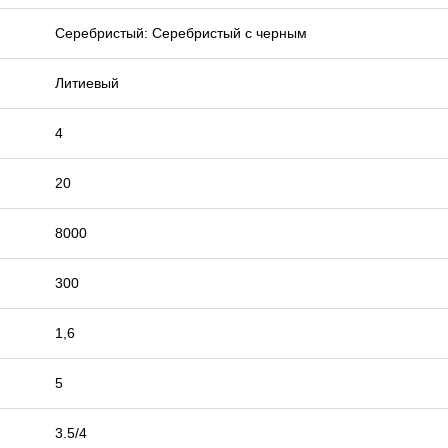
Серебристый: Серебристый с черным
Литиевый
4
20
8000
300
1,6
5
3.5/4