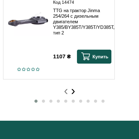
Код
14474
TTG на трактор Jinma
254/264 с дизельным
двигателем
Y385/BY385T/Y385T/YD385T,
тип 2
1107
₴
Купить
‹
›