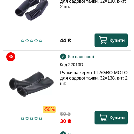
для садової тачки, 32×130, к-кт:
2 шт.
44
₴
Купити
Є в наявності
Код
22013D
Ручки на кермо TT AGRO MOTO
для садової тачки, 32×138, к-т: 2
шт.
-50%
59
₴
Купити
30
₴