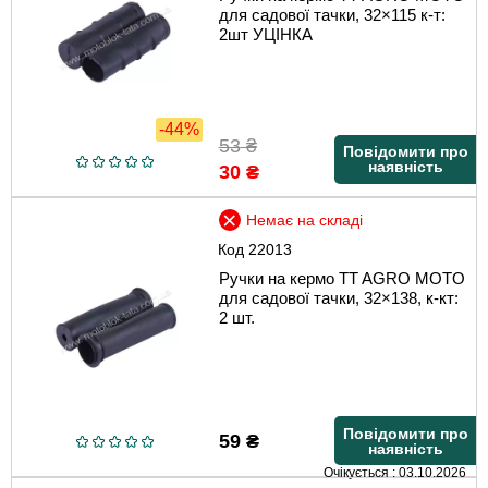
для садової тачки, 32×115 к-т:
2шт УЦІНКА
-44%
53
₴
Повідомити про
наявність
30
₴
Немає на складі
Код
22013
Ручки на кермо TT AGRO MOTO
для садової тачки, 32×138, к-кт:
2 шт.
Повідомити про
59
₴
наявність
Очікується : 03.10.2026