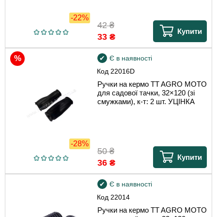
-22%
42
₴
Купити
33
₴
Є в наявності
Код
22016D
Ручки на кермо TT AGRO MOTO
для садової тачки, 32×120 (зі
смужками), к-т: 2 шт. УЦІНКА
-28%
50
₴
Купити
36
₴
Є в наявності
Код
22014
Ручки на кермо TT AGRO MOTO