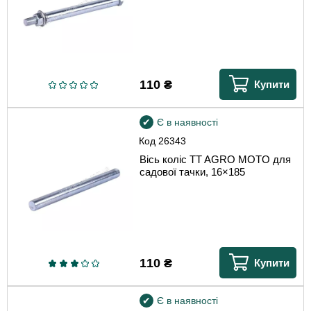
110
₴
Купити
Є в наявності
Код
26343
Вісь коліс TT AGRO MOTO для
садової тачки, 16×185
110
₴
Купити
Є в наявності