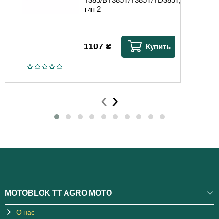
Y385/BY385T/Y385T/YD385T,
тип 2
1107
₴
Купить
‹
›
MOTOBLOK TT AGRO MOTO
О нас