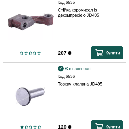
Код
6535
Стійка коромисел із
декомпресією JD495
207
₴
Купити
Є в наявності
Код
6536
Товкач клапана JD495
129
₴
Купити