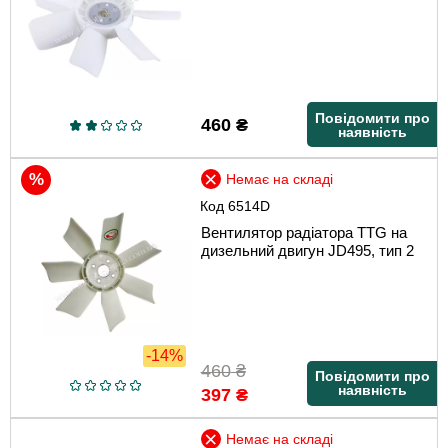
Повідомити про
460
₴
наявність
Немає на складі
Код
6514D
Вентилятор радіатора TTG на
дизельний двигун JD495, тип 2
-14%
460
₴
Повідомити про
наявність
397
₴
Немає на складі