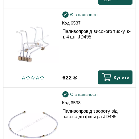
Є в наявності
Код
6537
Паливопровід високого тиску, к-
т. 4 шт. JD495
622
₴
Купити
Є в наявності
Код
6538
Паливопровід звороту від
насоса до фільтра JD495