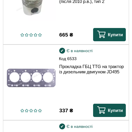
(після 2010 р.в.), тип 2
665
₴
Купити
Є в наявності
Код
6533
Прокладка ГБЦ TTG на трактор
із дизельним двигуном JD495
337
₴
Купити
Є в наявності