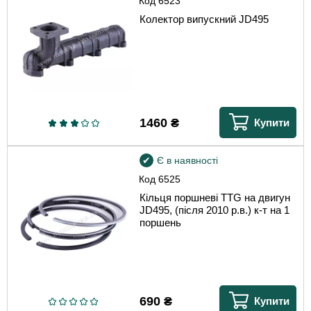
Код
6523
Колектор випускний JD495
1460
₴
Купити
Є в наявності
Код
6525
Кільця поршневі TTG на двигун
JD495, (після 2010 р.в.) к-т на 1
поршень
690
₴
Купити