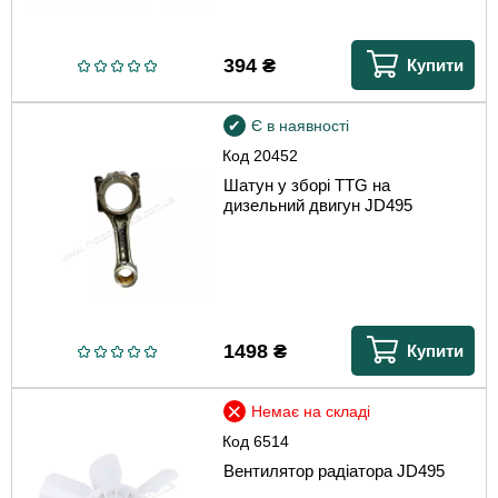
394
₴
Купити
Є в наявності
Код
20452
Шатун у зборі TTG на
дизельний двигун JD495
1498
₴
Купити
Немає на складі
Код
6514
Вентилятор радіатора JD495