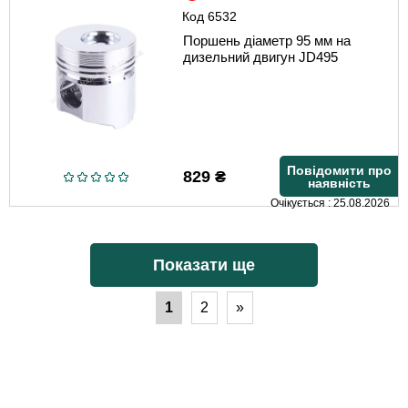
Код
6532
Поршень діаметр 95 мм на
дизельний двигун JD495
Повідомити про
829
₴
наявність
Очікується : 25.08.2026
Показати ще
1
2
»