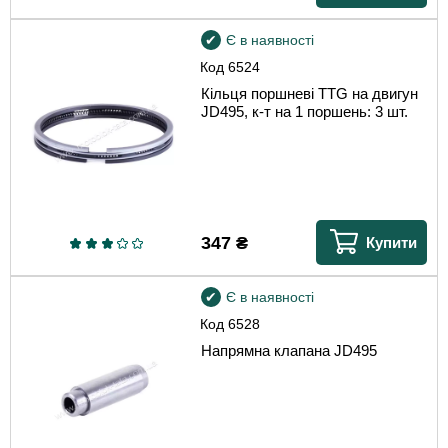
Є в наявності
Код
6524
Кільця поршневі TTG на двигун
JD495, к-т на 1 поршень: 3 шт.
347
₴
Купити
Є в наявності
Код
6528
Напрямна клапана JD495