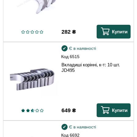
282
₴
Купити
Є в наявності
Код
6515
Вкладиші корінні, к-т: 10 шт.
JD495
649
₴
Купити
Є в наявності
Код
6692