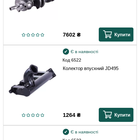
7602
₴
Купити
Є в наявності
Код
6522
Колектор впускний JD495
1264
₴
Купити
Є в наявності