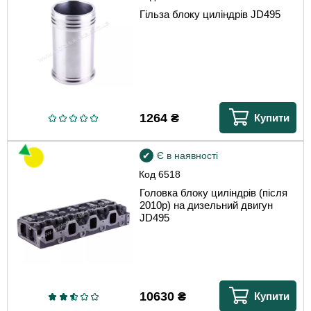
Гільза блоку циліндрів JD495
1264
₴
Купити
Є в наявності
Код
6518
Головка блоку циліндрів (після
2010р) на дизельний двигун
JD495
10630
₴
Купити