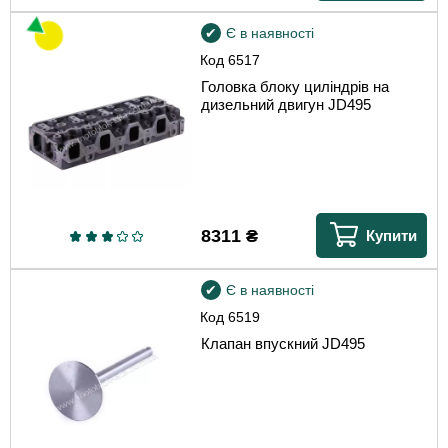
Є в наявності
Код
6517
Головка блоку циліндрів на
дизельний двигун JD495
8311
₴
Купити
Є в наявності
Код
6519
Клапан впускний JD495