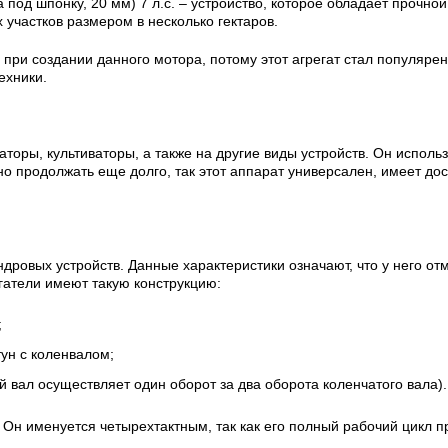
под шпонку, 20 мм) 7 л.с.
– устройство, которое обладает прочно
участков размером в несколько гектаров.
и создании данного мотора, потому этот агрегат стал популярен
ехники.
аторы, культиваторы, а также на другие виды устройств. Он испол
о продолжать еще долго, так этот аппарат универсален, имеет дос
дровых устройств. Данные характеристики означают, что у него от
атели имеют такую конструкцию:
;
ун с коленвалом;
вал осуществляет один оборот за два оборота коленчатого вала).
. Он именуется четырехтактным, так как его полный рабочий цикл п