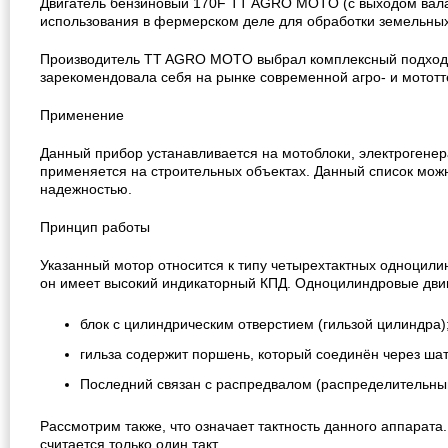
Двигатель бензиновый 170F TT AGRO MOTO (с выходом вала 
использования в фермерском деле для обработки земельных 
Производитель TT AGRO MOTO выбрал комплексный подход пр
зарекомендовала себя на рынке современной агро- и мототт
Применение
Данный прибор устанавливается на мотоблоки, электрогенер
применяется на строительных объектах. Данный список можн
надежностью.
Принцип работы
Указанный мотор относится к типу четырехтактных одноцилин
он имеет высокий индикаторный КПД.
Одноцилиндровые двиг
блок с цилиндрическим отверстием (гильзой цилиндра)
гильза содержит поршень, который соединён через шат
Последний связан с распредвалом (распределительный 
Рассмотрим также, что означает тактность данного аппарата
считается только один такт.