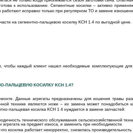
 готова к использованию. Сегментные косилки – активно применя
 но работают исправно только при регулярном ТО и замене изноше
сти на сегментно-пальцевою косилку KCH 1.4 по выгодной цене. 
и, чтобы каждый клиент нашел необходимые комплектующие для 
О-ПАЛЬЦЕВУЮ КОСИЛКУ KCH 1.4?
емонте. Данные агрегаты предназначены для кошения травы раз
ной технике являются ножи – их замена может понадобиться ка
тно-пальцевая косилка KCH 1 4 нуждается в замене запчастей:
одичность технического обслуживания сельскохозяйственной техн
 агрегата на предмет износа, и заменить при необходимости.
что косилка работает некорректно, снизилась производительность