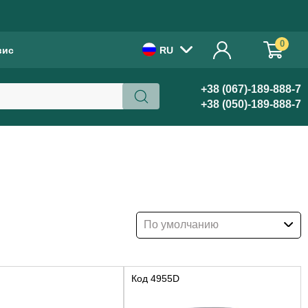
!
0
вис
RU
+38 (067)-189-888-7
+38 (050)-189-888-7
По умолчанию
Код
4955D