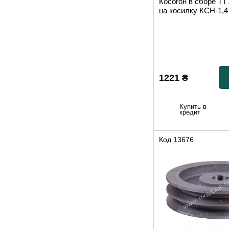
Косогон в сборе 
на косилку КСН-1,4
1221
₴
Купить в
кредит
Код
13676