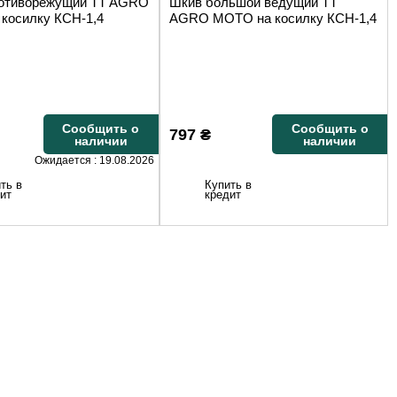
отиворежущий TT AGRO
Шкив большой ведущий TT
косилку КСН-1,4
AGRO MOTO на косилку КСН-1,4
Сообщить о
Сообщить о
797
₴
наличии
наличии
Ожидается : 19.08.2026
ть в
Купить в
ит
кредит