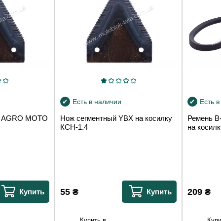
Есть в наличии
Есть в
TT AGRO MOTO
Нож сегментный YBX на косилку
Ремень B
КСН-1.4
на косилк
55
₴
209
₴
Купить
Купить
Купить в
Купи