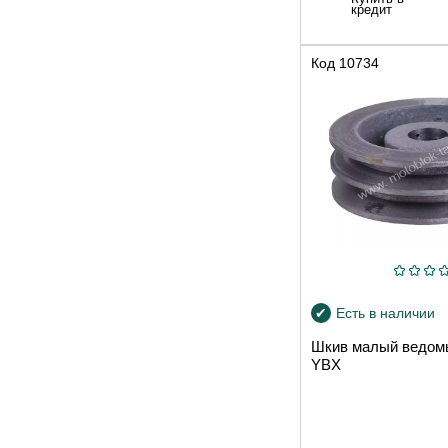
кредит
Код
10734
Есть в наличии
Шкив малый ведомы
YBX