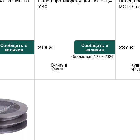
TT AGRO MOTO
Палец противорежущий - КСН-1,4
Палец пр
YBX
MOTO на 
Сообщить о
Сообщить о
219
₴
237
₴
наличии
наличии
Ожидается : 12.08.2026
Купить в
Купи
кредит
кред