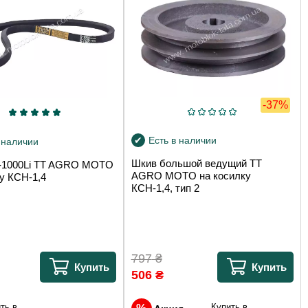
-37%
Есть в наличии
 наличии
Шкив большой ведущий TT
-1000Li TT AGRO MOTO
AGRO MOTO на косилку
у КСН-1,4
КСН-1,4, тип 2
797
₴
Купить
Купить
506
₴
ть в
Купить в