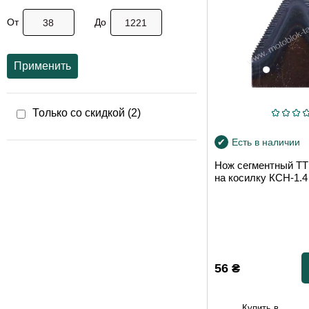
От
До
Применить
Только со скидкой (
2
)
Есть в наличии
Нож сегментный 
на косилку КСН-1.4
56
₴
Купить в