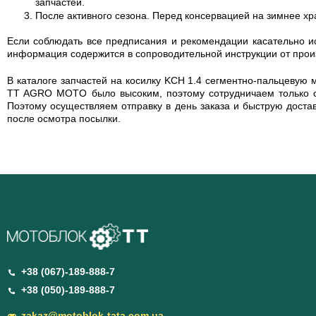
запчастей.
После активного сезона. Перед консервацией на зимнее хр
Если соблюдать все предписания и рекомендации касательно ис
информация содержится в сопроводительной инструкции от прои
В каталоге запчастей на косилку KCH 1.4 сегментно-пальцеву
TT AGRO MOTO было высоким, поэтому сотрудничаем только с 
Поэтому осуществляем отправку в день заказа и быструю доста
после осмотра посылки.
+38 (067)-189-888-7
+38 (050)-189-888-7
zakaz@motoblok-tata.com.ua