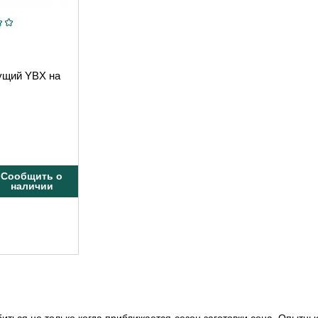
ущий YBX на
Сообщить о
наличии
биться не только когда приближается сезон заготовки сена. Опытн