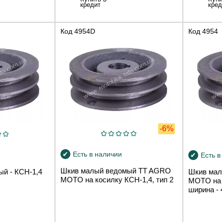
кредит
кред
Код
4954D
Код
4954
-6%
Есть в наличии
Есть в
Шкив малый ведомый TT AGRO
й - КСН-1,4
Шкив ма
MOTO на косилку КСН-1,4, тип 2
MOTO на 
ширина - 