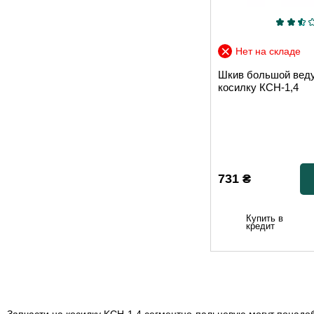
Нет на складе
Шкив большой вед
косилку КСН-1,4
731
₴
Купить в
кредит
Запчасти на косилку KCH 1.4 сегментно-пальцевую могут понадо