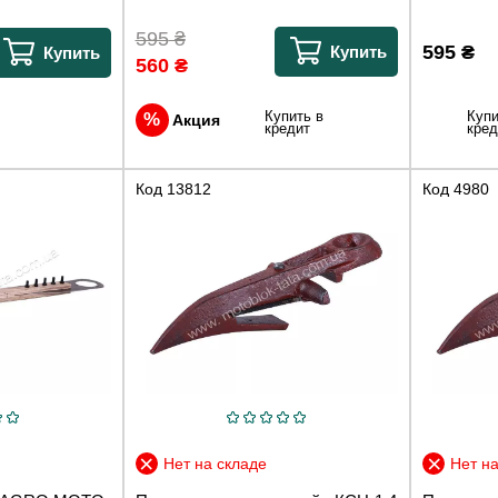
595
₴
595
₴
Купить
Купить
560
₴
Купить в
Купи
Акция
кредит
кред
Код
13812
Код
4980
Нет на складе
Нет на