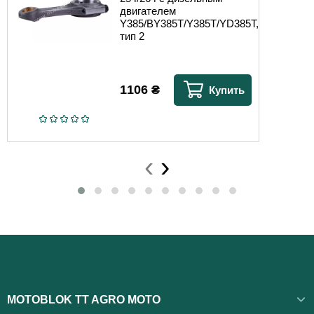
двигателем
Y385/BY385T/Y385T/YD385T,
тип 2
1106
₴
Купить
‹
›
MOTOBLOK TT AGRO MOTO