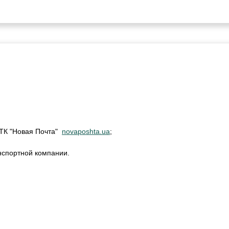
м ТК "Новая Почта"
novaposhta.ua
;
нспортной компании.