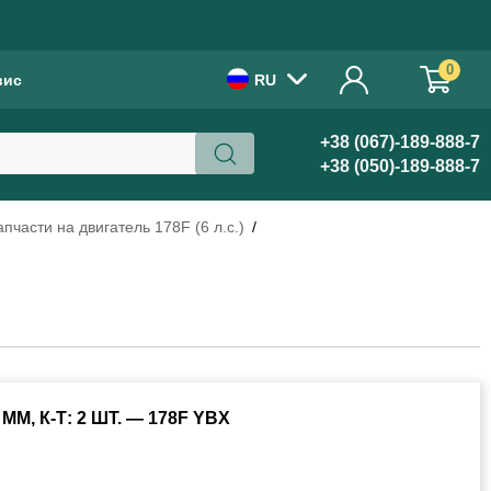
!
0
вис
RU
+38 (067)-189-888-7
+38 (050)-189-888-7
апчасти на двигатель 178F (6 л.с.)
, К-Т: 2 ШТ. — 178F YBX