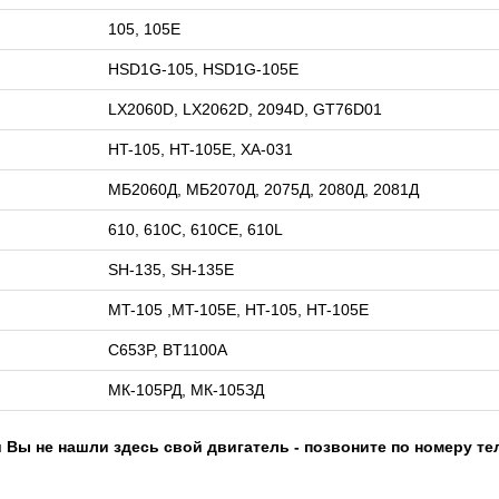
105, 105E
HSD1G-105, HSD1G-105E
LX2060D, LX2062D, 2094D, GT76D01
HT-105, HT-105E, XA-031
МБ2060Д, МБ2070Д, 2075Д, 2080Д, 2081Д
610, 610С, 610CE, 610L
SH-135, SH-135E
MT-105 ,MT-105E, HT-105, HT-105E
C653P, BT1100A
МК-105РД, МК-105ЗД
 Вы не нашли здесь свой двигатель - позвоните по номеру те