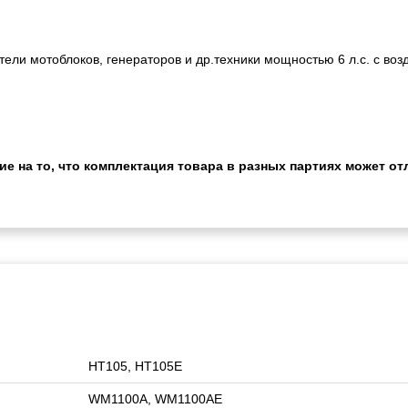
ели мотоблоков, генераторов и др.техники мощностью 6 л.с. с в
 на то, что комплектация товара в разных партиях может отл
HT105, HT105E
WM1100А, WM1100АE