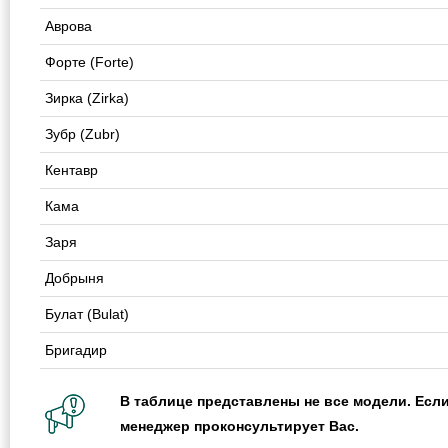
Аврова
Форте (Forte)
Зирка (Zirka)
Зубр (Zubr)
Кентавр
Кама
Заря
Добрыня
Булат (Bulat)
Бригадир
В таблице представлены не все модели. Если
менеджер проконсультирует Вас.