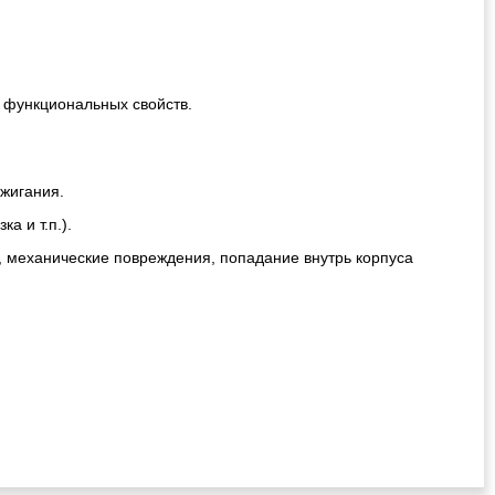
!
 функциональных свойств.
ажигания.
а и т.п.).
, механические повреждения, попадание внутрь корпуса