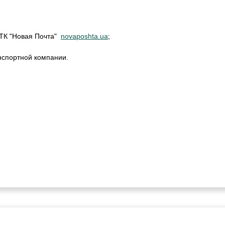
м ТК "Новая Почта"
novaposhta.ua
;
нспортной компании.