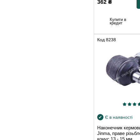
362
₴
Купити в
кредит
Код
8238
Є в наявності
Наконечник кермови
Jinma, праве різьб
конус 13 - 15 мм