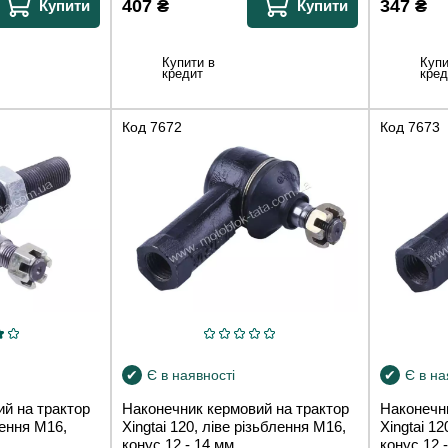
407
₴
347
₴
Купити
Купити
Купити в
Купи
кредит
кред
Код
7672
Код
7673
Є в наявності
Є в на
й на трактор
Наконечник кермовий на трактор
Наконечн
лення М16,
Xingtai 120, ліве різьблення М16,
Xingtai 1
конус 12 - 14 мм
конус 12 