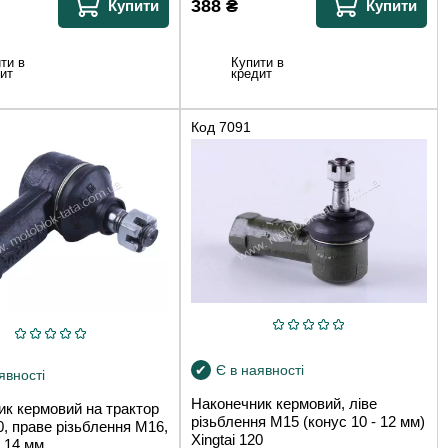
388
₴
Купити
Купити
ти в
Купити в
ит
кредит
Код
7091
Є в наявності
явності
Наконечник кермовий, ліве
ик кермовий на трактор
різьблення М15 (конус 10 - 12 мм)
20, праве різьблення М16,
Xingtai 120
- 14 мм