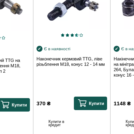
Є в наявності
Є в на
Наконечник кермовий TTG, ліве
Накінечни
ий TTG на
різьблення М18, конус 12 - 14 мм
на мінітр
лення М18,
264, Була
п 2
конус 16 
370
₴
1148
₴
Купити
Купити
Купити в
Купи
кредит
кред