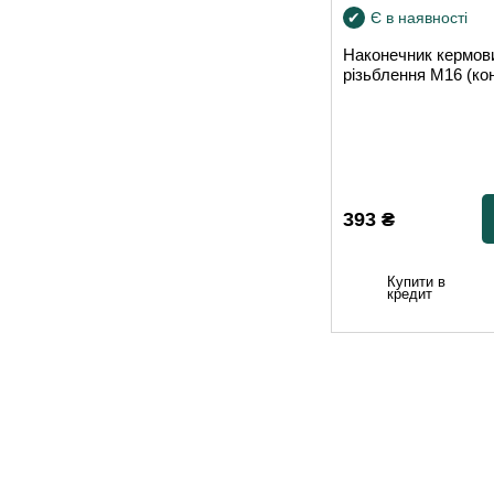
Є в наявності
Наконечник кермови
різьблення М16 (кон
393
₴
Купити в
кредит