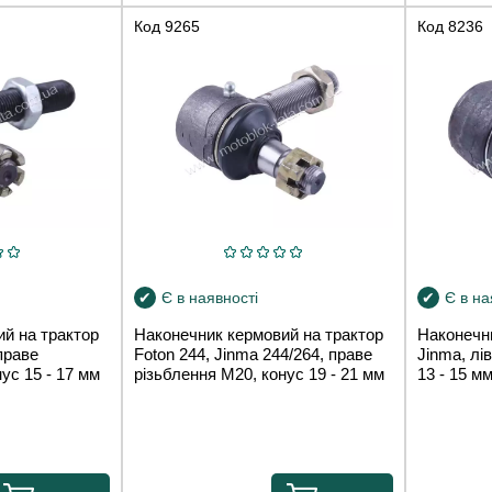
Код
9265
Код
8236
Є в наявності
Є в на
й на трактор
Наконечник кермовий на трактор
Наконечн
праве
Foton 244, Jinma 244/264, праве
Jinma, лі
ус 15 - 17 мм
різьблення М20, конус 19 - 21 мм
13 - 15 м