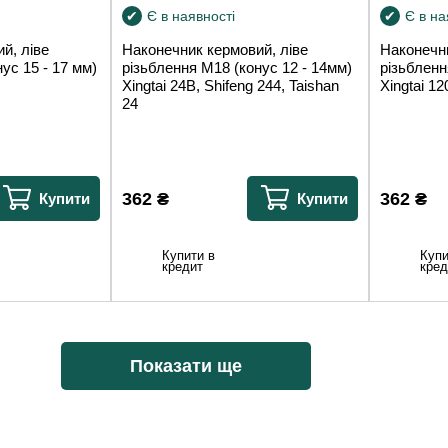
Є в наявності
Є в на
й, ліве
Наконечник кермовий, ліве
Наконечн
ус 15 - 17 мм)
різьблення М18 (конус 12 - 14мм)
різьбленн
Xingtai 24B, Shifeng 244, Taishan
Xingtai 12
24
362
₴
362
₴
Купити
Купити
Купити в
Купи
кредит
кред
Показати ще