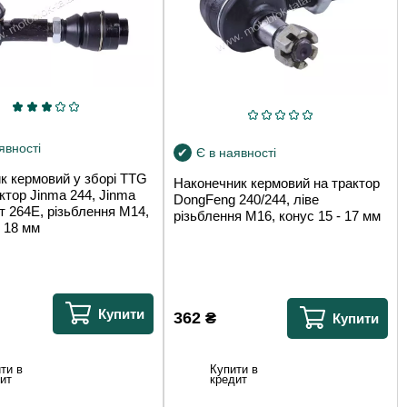
явності
Є в наявності
к кермовий у зборі TTG
Наконечник кермовий на трактор
актор Jinma 244, Jinma
DongFeng 240/244, ліве
т 264Е, різьблення М14,
різьблення М16, конус 15 - 17 мм
- 18 мм
Купити
362
₴
Купити
ти в
Купити в
ит
кредит