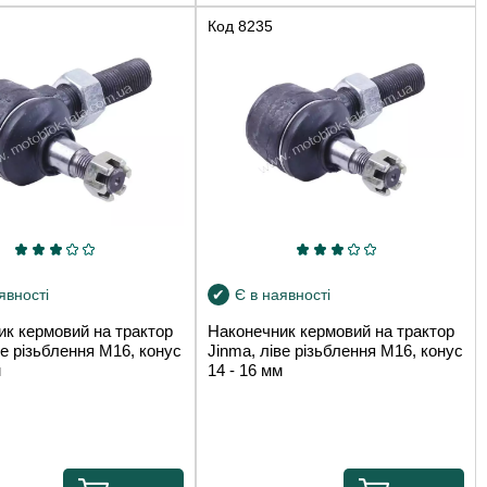
Код
8235
явності
Є в наявності
ик кермовий на трактор
Наконечник кермовий на трактор
ве різьблення М16, конус
Jinma, ліве різьблення М16, конус
м
14 - 16 мм