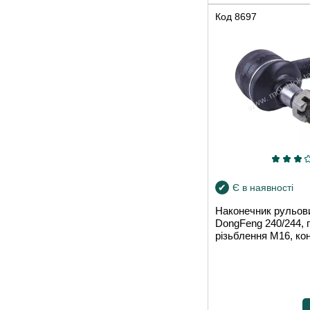
Код
8697
Є в наявності
Наконечник рульови
DongFeng 240/244, 
різьблення М16, кон