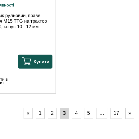
явності
ик рульовий, праве
я М15 TTG на трактор
0, конус 10 - 12 мм
Купити
ти в
ит
«
1
2
3
4
5
…
17
»