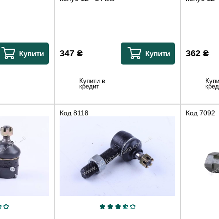
347
₴
362
₴
Купити
Купити
Купити в
Купи
кредит
кред
Код
8118
Код
7092