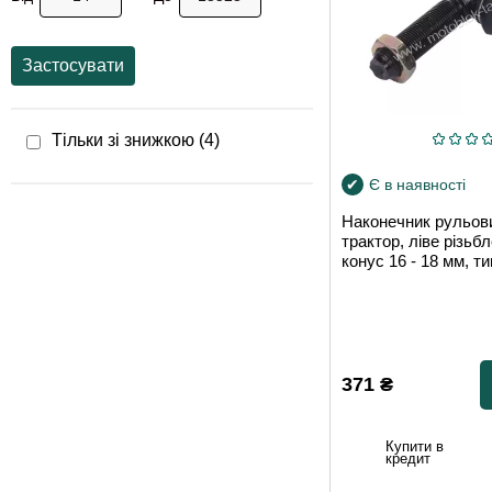
Застосувати
Тільки зі знижкою (
4
)
Є в наявності
Наконечник рульов
трактор, ліве різьб
конус 16 - 18 мм, ти
371
₴
Купити в
кредит