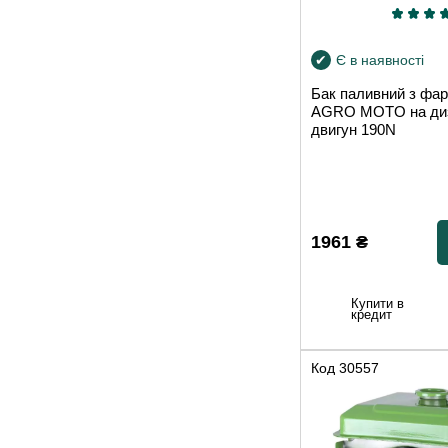
Є в наявності
Бак паливний з фа
AGRO MOTO на ди
двигун 190N
1961
₴
Купити в
кредит
Код
30557