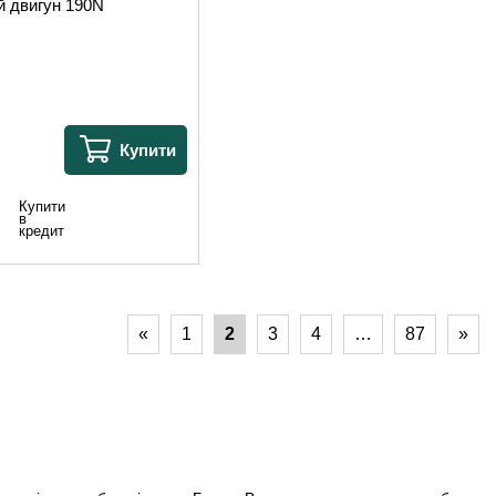
й двигун 190N
Купити
Купити
в
кредит
«
1
2
3
4
…
87
»