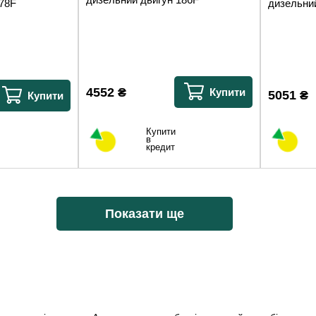
178F
дизельни
4552
₴
Купити
5051
₴
Купити
Купити
в
кредит
Показати ще