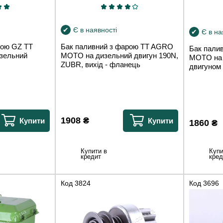
Є в наявності
Є в на
рою GZ TT
Бак паливний з фарою TT AGRO
Бак пали
зельний
MOTO на дизельний двигун 190N,
MOTO на 
ZUBR, вихід - фланець
двигуном
1908
₴
Купити
Купити
1860
₴
Купити в
Купи
кредит
кред
Код
3824
Код
3696