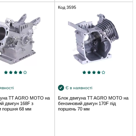
Код
3595
явності
Є в наявності
гуна TT AGRO MOTO на
Блок двигуна TT AGRO MOTO на
й двигун 168F з
бензиновий двигун 170F під
м поршня 68 мм
поршень 70 мм