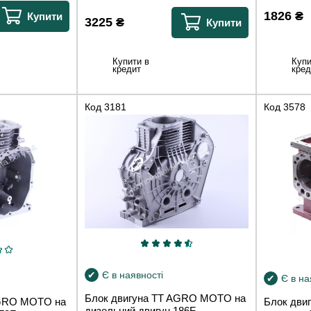
1826
₴
Купити
3225
₴
Купити
Купити в
Купи
кредит
кред
Код
3181
Код
3578
Є в наявності
Є в на
Блок двигуна TT AGRO MOTO на
AGRO MOTO на
Блок дви
дизельний двигун 186F