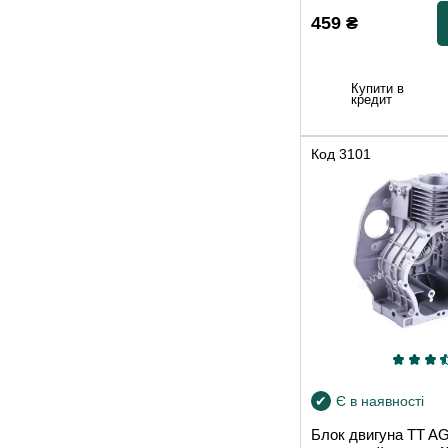
459
₴
Купити в
кредит
Код
3101
Є в наявності
Блок двигуна TT 