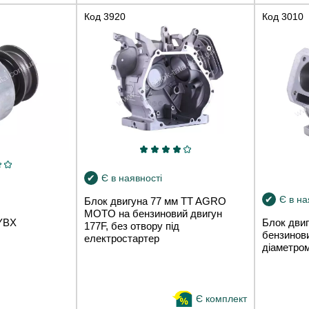
Код
3920
Код
3010
Є в наявності
Є в на
Блок двигуна 77 мм TT AGRO
MOTO на бензиновий двигун
 YBX
Блок дви
177F, без отвору під
бензинови
електростартер
діаметро
Є комплект