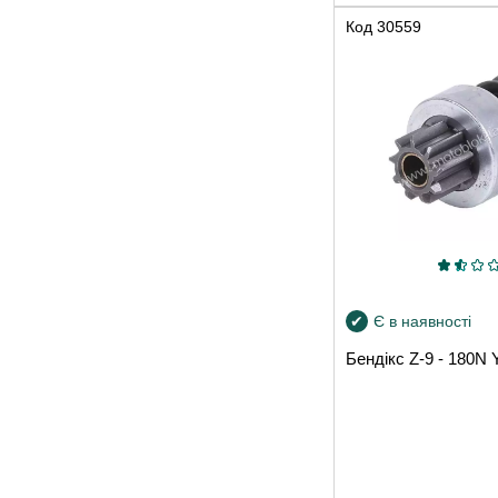
Код
30559
Є в наявності
Бендікс Z-9 - 180N