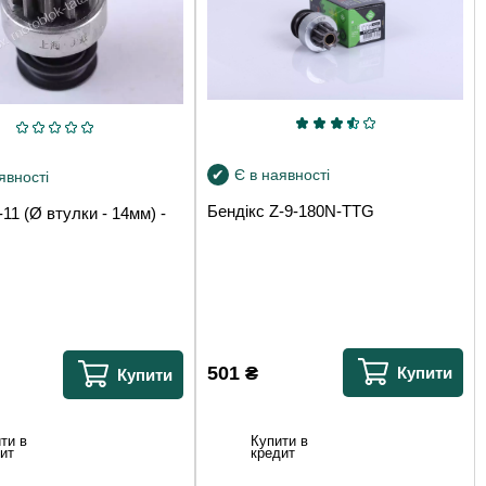
Є в наявності
явності
Бендікс Z-9-180N-TTG
-11 (Ø втулки - 14мм) -
501
₴
Купити
Купити
ти в
Купити в
ит
кредит