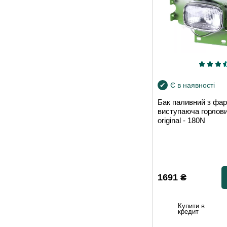
Є в наявності
Бак паливний з фа
виступаюча горлов
original - 180N
1691
₴
Купити в
кредит