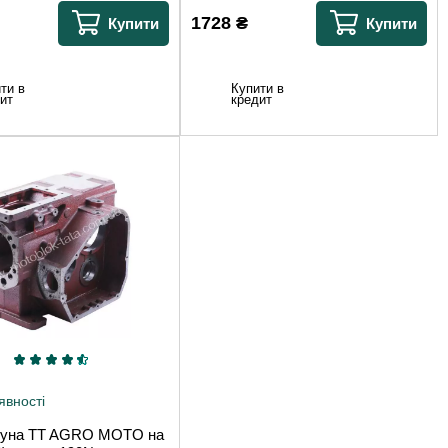
1728
₴
Купити
Купити
ти в
Купити в
ит
кредит
явності
гуна TT AGRO MOTO на