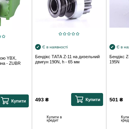
Є в на
Є в наявності
Бендікс Z
Бендікс TАТА Z-11 на дизельний
рою YBX,
195N
двигун 190N, h - 65 мм
ина - ZUBR
501
₴
493
₴
Купити
Купити
Купи
Купити в
кред
кредит