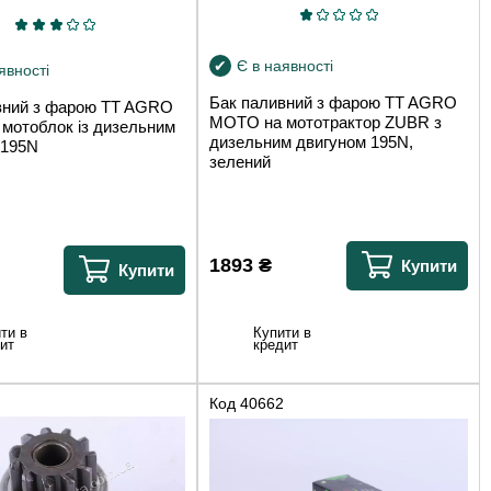
Є в наявності
явності
Бак паливний з фарою TT AGRO
вний з фарою TT AGRO
MOTO на мототрактор ZUBR з
мотоблок із дизельним
дизельним двигуном 195N,
 195N
зелений
1893
₴
Купити
Купити
Купити в
ти в
кредит
ит
Код
40662