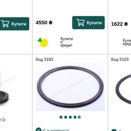
4550
₴
Купити
1622
₴
Купити
Купити
Купи
в
кред
кредит
Код
3183
Код
3103
Є в наявності