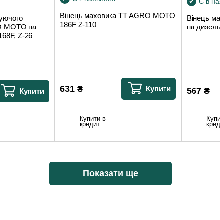
Є в на
Вінець маховика TT AGRO MOTO
жуючого
Вінець м
186F Z-110
O MOTO на
на дизель
168F, Z-26
631
₴
Купити
567
₴
Купити
Купити в
Купи
кредит
кред
Показати ще