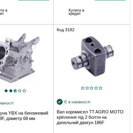
ти в
Купити в
ит
кредит
Код
3182
Є в наявності
явності
Вал коромисел TT AGRO MOTO
гуна YBX на бензиновий
кріплення під 2 болти на
8F, діаметр 68 мм
дизельний двигун 186F