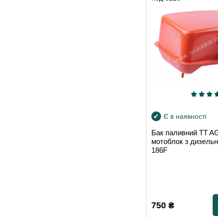
Є в наявності
Бак паливний TT 
мотоблок з дизель
186F
750
₴