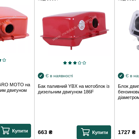
Є в наявності
Є в на
AGRO MOTO на
Бак паливний YBX на мотоблок із
Блок дви
ним двигуном
дизельним двигуном 186F
бензинови
діаметро
Купити
663
₴
1727
₴
Купити