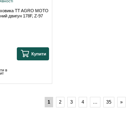
явності
аховика TT AGRO MOTO
ний двигун 178F, Z-97
Купити
ти в
ит
1
2
3
4
…
35
»