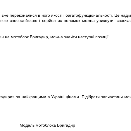
е переконалися в його якості і багатофункціональності. Це надійни
тковою зносостійкістю і серйозних поломок можна уникнути, своє
н на мотоблок Бригадир, можна знайти наступні позиції:
игадири» за найкращими в Україні цінами. Підібрати запчастини мо
Модель мотоблока Бригадир