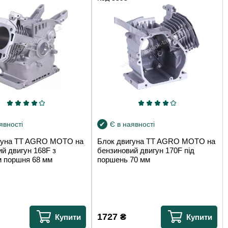
явності
Є в наявності
гуна TT AGRO MOTO на
Блок двигуна TT AGRO MOTO на
й двигун 168F з
бензиновий двигун 170F під
м поршня 68 мм
поршень 70 мм
1727
₴
Купити
Купити