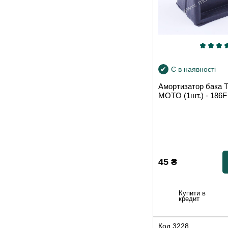
Є в наявності
Амортизатор бака
MOTO (1шт.) - 186F
45
₴
Купити в
кредит
Код
3228