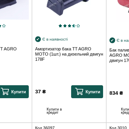
Є в наявності
Є в на
 TT AGRO
Амортизатор бака TT AGRO
Бак пали
MOTO (1шт.) на дизельний двигун
AGRO MO
178F
двигун 17
37
₴
Купити
Купити
834
₴
Купити в
Купи
кредит
кред
Код
36097
Код
3010