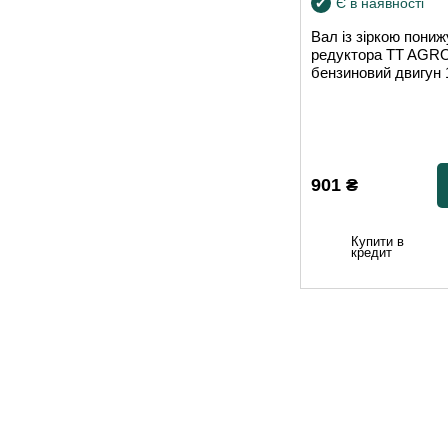
Є в наявності
Вал із зіркою пони
редуктора TT AGR
бензиновий двигун 
901
₴
Купити в
кредит