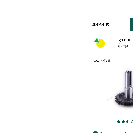
4828
₴
Купити
в
кредит
Код
4438