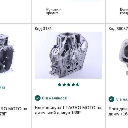
Купити в
Купи
кредит
кред
Код
3181
Код
36057
Є в наявності
Є в на
Блок двигуна TT AGRO MOTO на
AGRO MOTO на
Блок дви
дизельний двигун 186F
178F
двигун 16