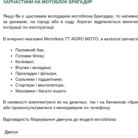
ЗАПЧАСТИНИ НА МОТОБЛОК БРИГАДИР
Якщо Ви є щасливим володарем мотоблока Бригадир, то напевно вж
за урожаєм, на городі або в саду. Агрегат відрізняється виня
інструкції по експлуатації.
В інтернет-магазині Мотоблок TT AGRO MOTO, в каталозі запчасти
Паливний бак;
Головки блоку;
Колінвал;
Втулки і вкладиші;
Прокладки і фільтри;
Сальники і підшипники;
Стартери і вентилятори;
Маховики і багато іншого.
В наявності комплектуючі як на дизельні, так і на бензинові «бр
або проконсультуватися з менеджером по телефону.
Відповідність Маркування двигуна до моделі мотоблока:
Двигун