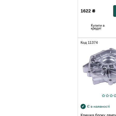
1622
₴
Купити в
кредит
Код
11374
Є в наявності
Кришка блоку двигу