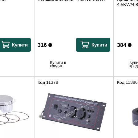
4.5KW/4.
316
₴
384
₴
Купити
Купити
Купити в
Купи
кредит
кред
Код
11378
Код
11386