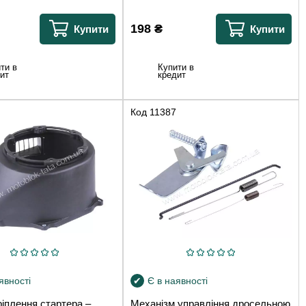
198
₴
Купити
Купити
ти в
Купити в
ит
кредит
Код
11387
явності
Є в наявності
іплення стартера –
Механізм управління дросельною