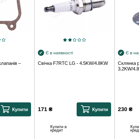
Є в наявності
Є в на
лапанів –
Свічка F7RTC LG - 4.5KW/4.8KW
Склянка р
3.2KW/4.
171
₴
230
₴
Купити
Купити
Купити в
Купи
кредит
кред