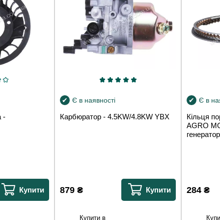
Є в наявності
Є в на
 -
Карбюратор - 4.5KW/4.8KW YBX
Кільця по
AGRO MOT
генерато
879
₴
284
₴
Купити
Купити
Купити в
Купи