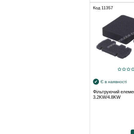
Код
11357
Є в наявності
Фільтруючий елемен
3.2KW/4.8KW