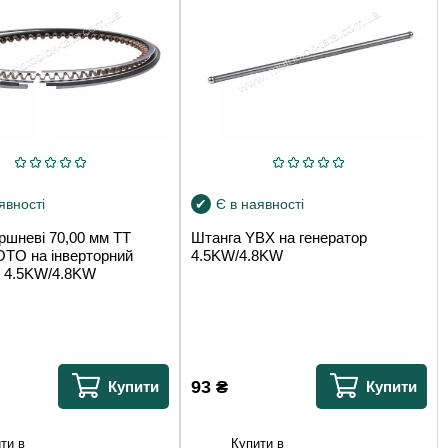
явності
Є в наявності
ршневі 70,00 мм TT
Штанга YBX на генератор
O на інверторний
4.5KW/4.8KW
р 4.5KW/4.8KW
93
₴
Купити
Купити
ти в
Купити в