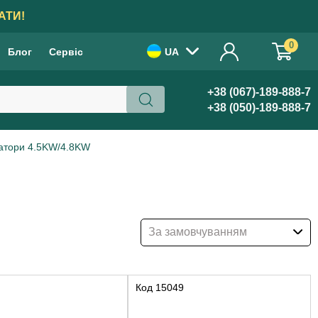
АТИ!
0
Блог
Сервіс
UA
+38 (067)-189-888-7
+38 (050)-189-888-7
ратори 4.5KW/4.8KW
За замовчуванням
Код
15049