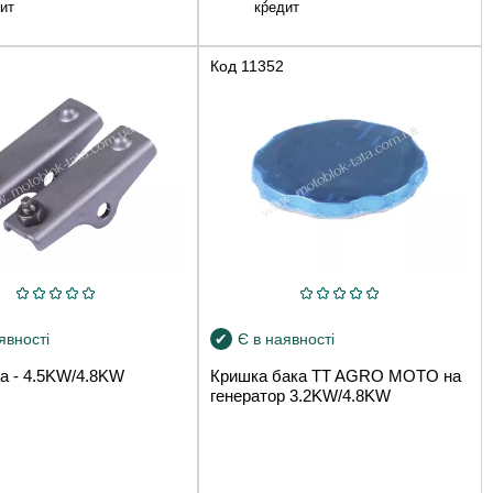
ит
кредит
Код
11352
явності
Є в наявності
а - 4.5KW/4.8KW
Кришка бака TT AGRO MOTO на
генератор 3.2KW/4.8KW