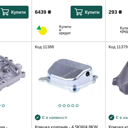
6439
₴
293
₴
Купити
Купити
Купити
Купи
в
кред
кредит
Код
11388
Код
11379
Є в наявності
Є в на
на -
Кришка клапанів - 4.5KW/4.8KW
Кришка кр