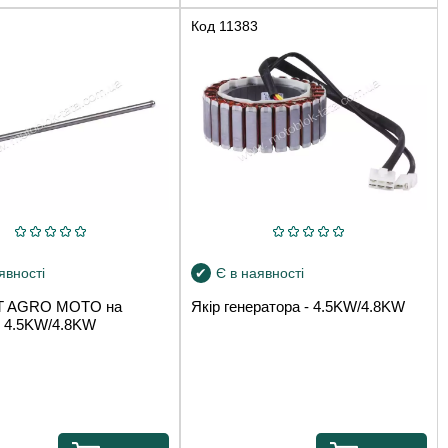
Код
11383
явності
Є в наявності
TT AGRO MOTO на
Якір генератора - 4.5KW/4.8KW
р 4.5KW/4.8KW