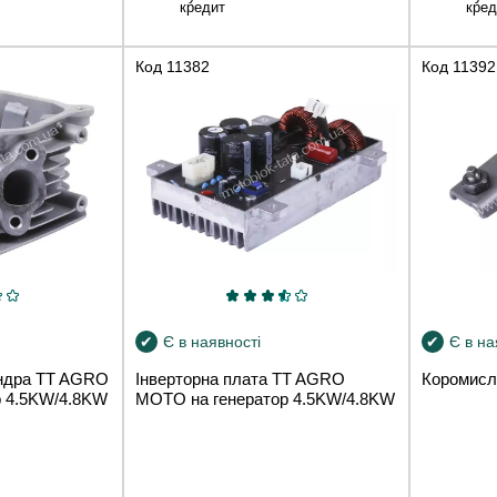
кредит
кред
Код
11382
Код
11392
Є в наявності
Є в на
індра TT AGRO
Інверторна плата TT AGRO
Коромисл
р 4.5KW/4.8KW
MOTO на генератор 4.5KW/4.8KW