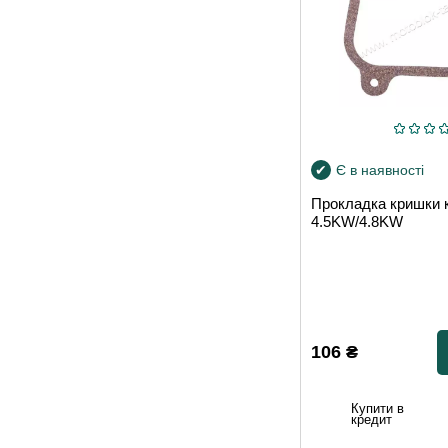
Є в наявності
Прокладка кришки к
4.5KW/4.8KW
106
₴
Купити в
кредит