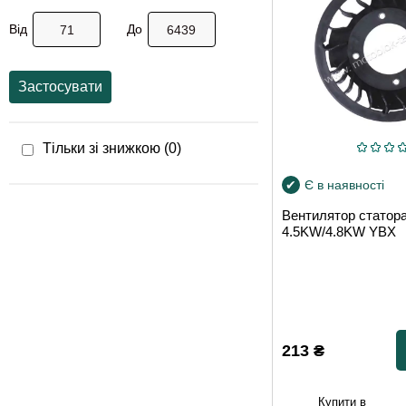
Від
До
Застосувати
Тільки зі знижкою (
0
)
Є в наявності
Вентилятор статора
4.5KW/4.8KW YBX
213
₴
Купити в