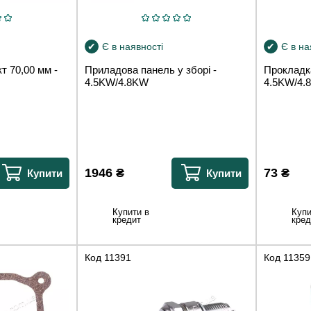
Є в наявності
Є в на
 70,00 мм -
Приладова панель у зборі -
Прокладк
4.5KW/4.8KW
4.5KW/4.
1946
₴
73
₴
Купити
Купити
Купити в
Купи
кредит
кред
Код
11391
Код
11359