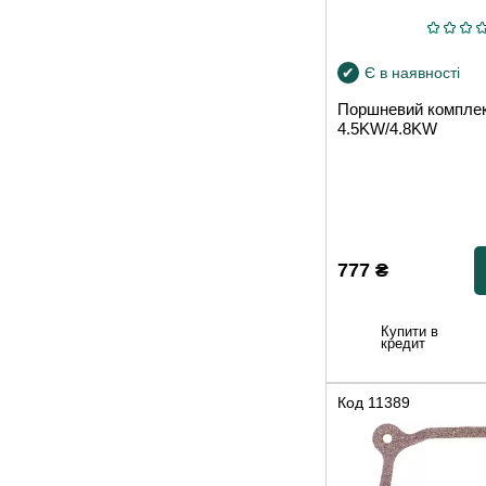
Є в наявності
Поршневий комплект
4.5KW/4.8KW
777
₴
Купити в
кредит
Код
11389