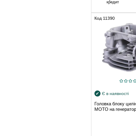
кредит
Код
11390
Є в наявності
Головка блоку цил
MOTO на генерато