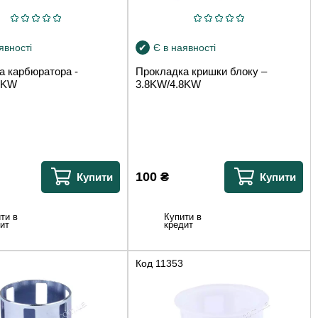
явності
Є в наявності
а карбюратора -
Прокладка кришки блоку –
8KW
3.8KW/4.8KW
100
₴
Купити
Купити
ти в
Купити в
ит
кредит
Код
11353