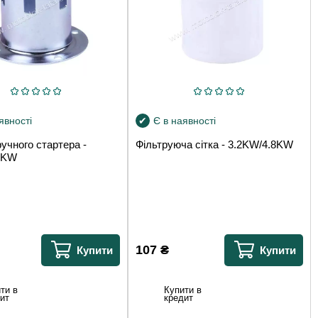
явності
Є в наявності
учного стартера -
Фільтруюча сітка - 3.2KW/4.8KW
8KW
107
₴
Купити
Купити
ти в
Купити в
ит
кредит