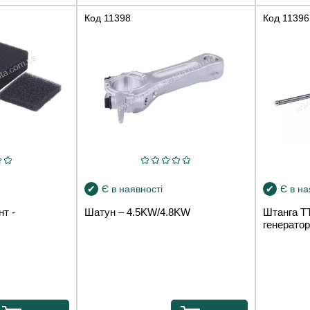
Код
11398
Код
11396
Є в наявності
Є в на
т -
Шатун – 4.5KW/4.8KW
Штанга 
генерато