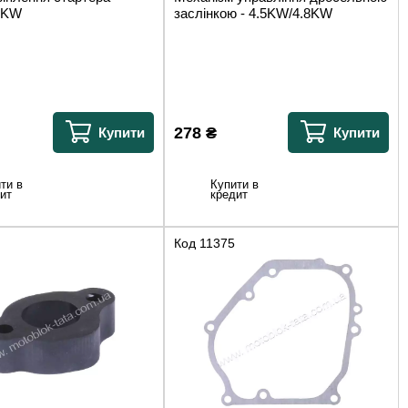
8KW
заслінкою - 4.5KW/4.8KW
278
₴
Купити
Купити
ти в
Купити в
ит
кредит
Код
11375