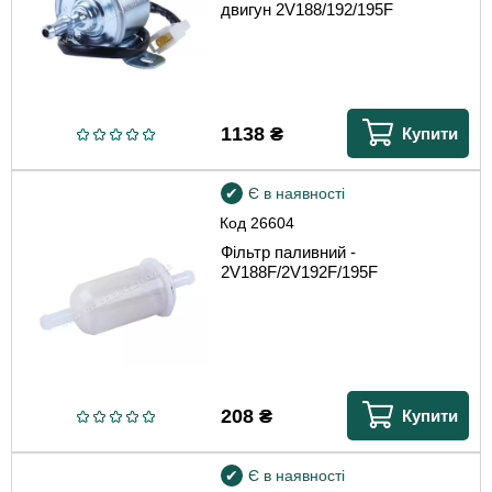
двигун 2V188/192/195F
1138
₴
Купити
Є в наявності
Код
26604
Фільтр паливний -
2V188F/2V192F/195F
208
₴
Купити
Є в наявності