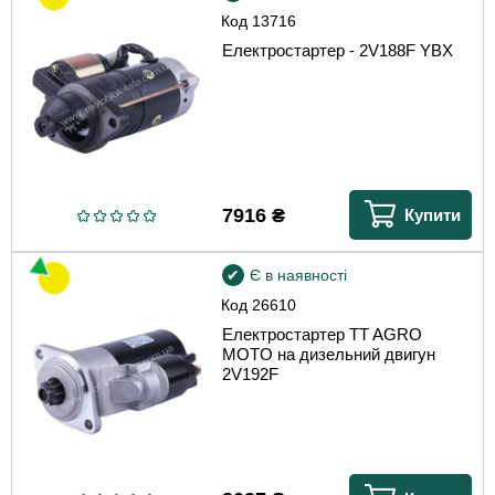
Код
13716
Електростартер - 2V188F YBX
7916
₴
Купити
Є в наявності
Код
26610
Електростартер TT AGRO
MOTO на дизельний двигун
2V192F