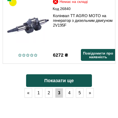
Немає на складі
Код
26840
Колінвал TT AGRO MOTO на
генератор з дизельним двигуном
2V195F
Повідомити про
6272
₴
наявність
Показати ще
«
1
2
3
4
5
»