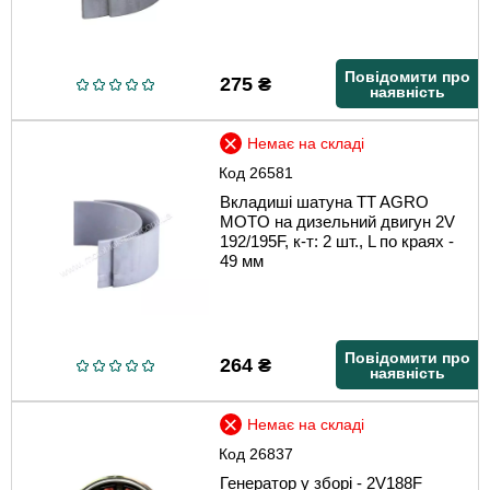
Повідомити про
275
₴
наявність
Немає на складі
Код
26581
Вкладиші шатуна TT AGRO
MOTO на дизельний двигун 2V
192/195F, к-т: 2 шт., L по краях -
49 мм
Повідомити про
264
₴
наявність
Немає на складі
Код
26837
Генератор у зборі - 2V188F