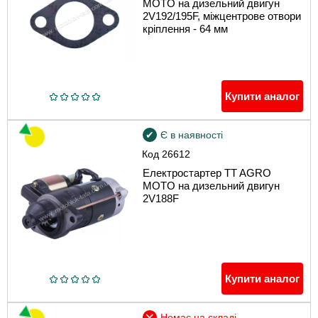
MOTO на дизельний двигун
2V192/195F, міжцентрове отвори
кріплення - 64 мм
Купити аналог
Є в наявності
Код
26612
Електростартер TT AGRO
MOTO на дизельний двигун
2V188F
Купити аналог
Немає на складі