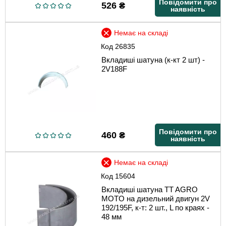
Повідомити про
526
₴
наявність
Немає на складі
Код
26835
Вкладиші шатуна (к-кт 2 шт) -
2V188F
Повідомити про
460
₴
наявність
Немає на складі
Код
15604
Вкладиші шатуна TT AGRO
MOTO на дизельний двигун 2V
192/195F, к-т: 2 шт., L по краях -
48 мм