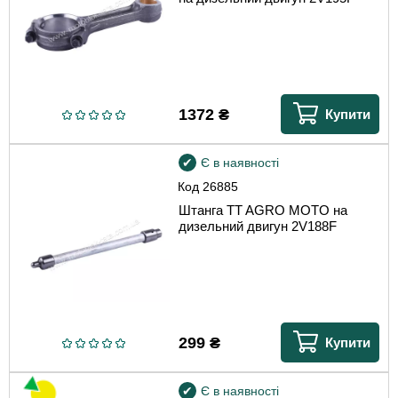
1372
₴
Купити
Є в наявності
Код
26885
Штанга TT AGRO MOTO на
дизельний двигун 2V188F
299
₴
Купити
Є в наявності