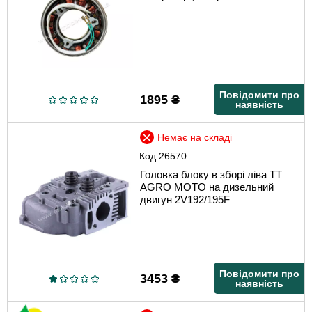
Повідомити про
1895
₴
наявність
Немає на складі
Код
26570
Головка блоку в зборі ліва TT
AGRO MOTO на дизельний
двигун 2V192/195F
Повідомити про
3453
₴
наявність