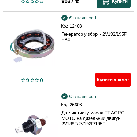
8037
₴
Купити
Є в наявності
Код
12408
Генератор у зборі - 2V192/195F
YBX
Купити аналог
Є в наявності
Код
26608
Датчик тиску масла TT AGRO
MOTO на дизельний двигун
2V188F/2V192F/195F