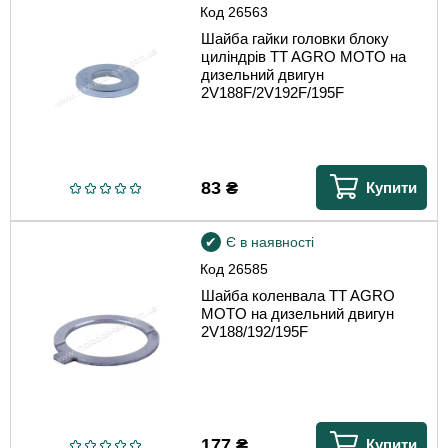
Код
26563
Шайба гайки головки блоку
циліндрів TT AGRO MOTO на
дизельний двигун
2V188F/2V192F/195F
83
₴
Купити
Є в наявності
Код
26585
Шайба коленвала TT AGRO
MOTO на дизельний двигун
2V188/192/195F
177
₴
Купити