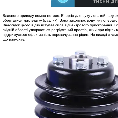
Власного приводу помпа не має. Енергія для руху лопатей надход
обертатися крильчатку (равлик). Вона захоплює воду, яку операт
Внаслідок цього в дію вступає сила відцентрового прискорення. В
вхідній області утворюється розріджений простір, який при відкри
підтримується ефективність перекачування рідин. На виході з каме
що випускає.