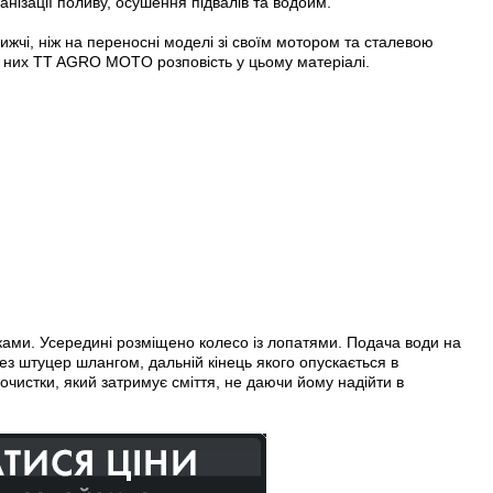
нізації поливу, осушення підвалів та водойм.
нижчі, ніж на переносні моделі зі своїм мотором та сталевою
о них TT AGRO MOTO розповість у цьому матеріалі.
ками. Усередині розміщено колесо із лопатями. Подача води на
рез штуцер шлангом, дальній кінець якого опускається в
очистки, який затримує сміття, не даючи йому надійти в