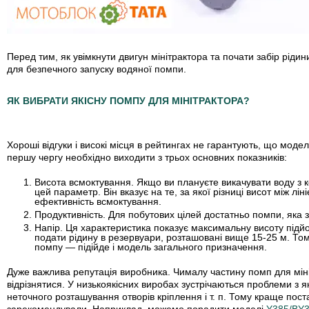
Перед тим, як увімкнути двигун мінітрактора та почати забір ріди
для безпечного запуску водяної помпи.
ЯК ВИБРАТИ ЯКІСНУ ПОМПУ ДЛЯ МІНІТРАКТОРА?
Хороші відгуки і високі місця в рейтингах не гарантують, що модел
першу чергу необхідно виходити з трьох основних показників:
Висота всмоктування
. Якщо ви плануєте викачувати воду з к
цей параметр. Він вказує на те, за якої різниці висот між л
ефективність всмоктування.
Продуктивність
. Для побутових цілей достатньо помпи, яка 
Напір
. Ця характеристика показує максимальну висоту підй
подати рідину в резервуари, розташовані вище 15-25 м. Том
помпу — підійде і модель загального призначення.
Дуже важлива репутація виробника. Чималу частину помп для мініт
відрізнятися. У низькоякісних виробах зустрічаються проблеми з 
неточного розташування отворів кріплення і т. п. Тому краще поста