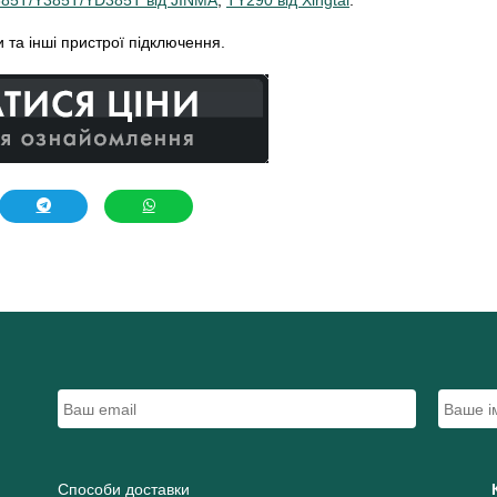
85T/Y385T/YD385T від JINMA
,
TY290 від Xingtai
.
 та інші пристрої підключення.
Способи доставки