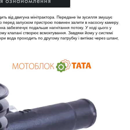
ить від двигуна мінітрактора. Передане їм зусилля змушує
ор перед запуском пристрою повинен залити в насосну камеру.
она забезпечує подальше нагнітання потоку. У ході цього у
тому клапані створює всмоктування. Завдяки йому у системі
ри вода проходить по другому патрубку і витікає через шланг,