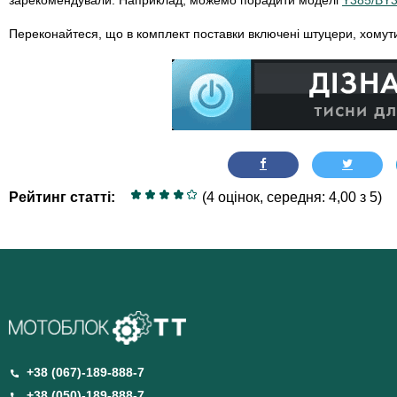
зарекомендували. Наприклад, можемо порадити моделі
Y385/BY3
Переконайтеся, що в комплект поставки включені штуцери, хомути
Рейтинг статті:
(4 оцінок, середня: 4,00 з 5)
+38 (067)-189-888-7
+38 (050)-189-888-7