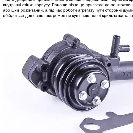
внутрішні стінки корпусу. Рано чи пізно це призведе до пошкодж
або шків розхитаний, а під час роботи агрегату чути сторонні шум
обійдеться дешевше, ніж ремонт із купівлею нової крильчатки та і