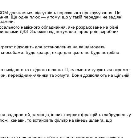
ОМ досягається відсутність порожнього прокручування. Це
ння. Ще один плюс — у тому, що у такій передачі не задіяні
 заміни.
ерсального навісного обладнання, яке розраховане на різні
нзиновими ДВЗ. Залежно від потужності пристроїв виробник
агрегат підходить для встановлення на вашу модель
и способами. Буде краще, якщо для цього не буде потрібно
о вихідного та вхідного шланга. Ці елементи купуються окремо.
ри, перехідники-ялинки та хомути. Вони дозволяють на щільній
я водоростей, камінців, інших твердих фракцій та забруднень у
люжі, канави, то встановіть фільтр на кінець шланга, що
рильчатка при передачі обертального моменту може зачіпати