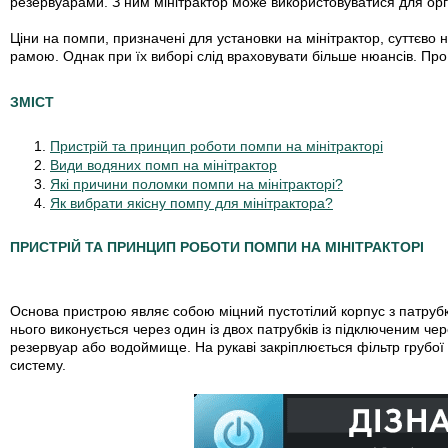
резервуарами. З ним мінітрактор може використовуватися для орга
Ціни на помпи, призначені для установки на мінітрактор, суттєво 
рамою. Однак при їх виборі слід враховувати більше нюансів. Пр
ЗМІСТ
Пристрій та принцип роботи помпи на мінітракторі
Види водяних помп на мінітрактор
Які причини поломки помпи на мінітракторі?
Як вибрати якісну помпу для мінітрактора?
ПРИСТРІЙ ТА ПРИНЦИП РОБОТИ ПОМПИ НА МІНІТРАКТОРІ
Основа пристрою являє собою міцний пустотілий корпус з патруб
нього виконується через один із двох патрубків із підключеним че
резервуар або водоймище. На рукаві закріплюється фільтр грубої 
систему.