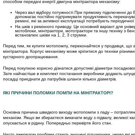
способом передачі енергії двигуна мінітрактора механізму:
Через вал відбору потужності.
При прямому підключенні до В
допомагає постійно підтримувати продуктивність перекачува
ремені, які за активної експлуатації потребують періодичної
На шків з ремінного приводу
. Це основний варіант для унів
мотоблоки, мінітрактори, мототрактори та іншу техніку з бе
встановлює шківи на 1, 2, 3 струмки.
Перед тим, як купити мотопомпу, переконайтеся у продавця, що 
мінітрактора. Корпус механізму може кріпитися до техніки різним
кустарного доопрацювання.
Перед покупкою корисно дізнатися допустимі діаметри посадковог
Зате найчастіше в комплект постачання виробники додають штуце
посадці приєднати до патрубків шланги кількох діаметрів.
ЯКІ ПРИЧИНИ ПОЛОМКИ ПОМПИ НА МІНІТРАКТОРІ?
Основна причина швидкого виходу мотопомпи з ладу – потраплянн
механізм. Якщо ви збираєтеся викачати воду з підвалу, великої ка
опускається в рідину. Попередньо перевірте його стан.
Часто джерелом проблем стають зношені підшипники, через які к