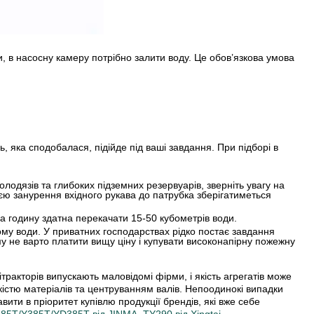
ни, в насосну камеру потрібно залити воду. Це обов’язкова умова
ь, яка сподобалася, підійде під ваші завдання. При підборі в
олодязів та глибоких підземних резервуарів, зверніть увагу на
інією занурення вхідного рукава до патрубка зберігатиметься
за годину здатна перекачати 15-50 кубометрів води.
ому води. У приватних господарствах рідко постає завдання
у не варто платити вищу ціну і купувати високонапірну пожежну
ракторів випускають маловідомі фірми, і якість агрегатів може
якістю матеріалів та центруванням валів. Непоодинокі випадки
вити в пріоритет купівлю продукції брендів, які вже себе