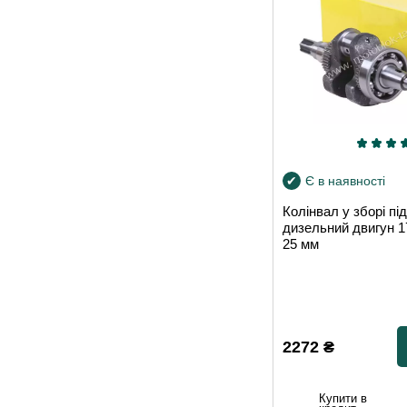
Є в наявності
Колінвал у зборі пі
дизельний двигун 1
25 мм
2272
₴
Купити в