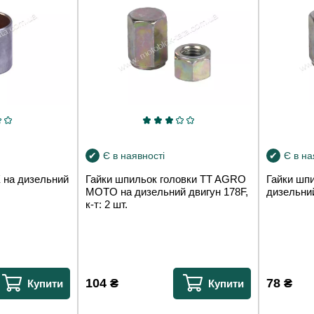
Є в наявності
Є в на
 на дизельний
Гайки шпильок головки TT AGRO
Гайки шп
MOTO на дизельний двигун 178F,
дизельний
к-т: 2 шт.
104
₴
78
₴
Купити
Купити