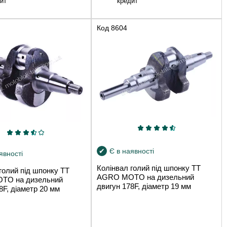
ит
кредит
Код
8604
Є в наявності
явності
Колінвал голий під шпонку TT
голий під шпонку TT
AGRO MOTO на дизельний
TO на дизельний
двигун 178F, діаметр 19 мм
8F, діаметр 20 мм