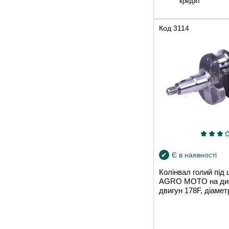
кредит
Код
3114
Є в наявності
Колінвал голий під
AGRO MOTO на ди
двигун 178F, діамет