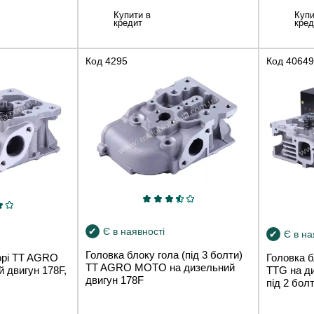
Купити в
Купи
кредит
кред
Код
4295
Код
40649
Є в наявності
Є в на
Головка блоку гола (під 3 болти)
орі TT AGRO
Головка б
TT AGRO MOTO на дизельний
 двигун 178F,
TTG на ди
двигун 178F
під 2 бол