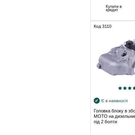
Купити в
кредит
Код
3110
Є в наявності
Головка блоку в зб
MOTO на дизельний
під 2 болти