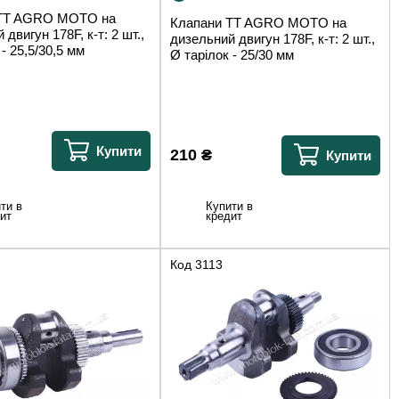
 TT AGRO MOTO на
Клапани TT AGRO MOTO на
двигун 178F, к-т: 2 шт.,
дизельний двигун 178F, к-т: 2 шт.,
- 25,5/30,5 мм
Ø тарілок - 25/30 мм
Купити
210
₴
Купити
ти в
Купити в
ит
кредит
Код
3113