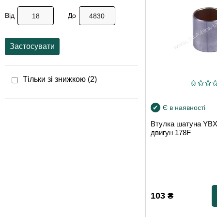
Від
До
Застосувати
Тільки зі знижкою (
2
)
Є в наявності
Втулка шатуна YBX
двигун 178F
103
₴