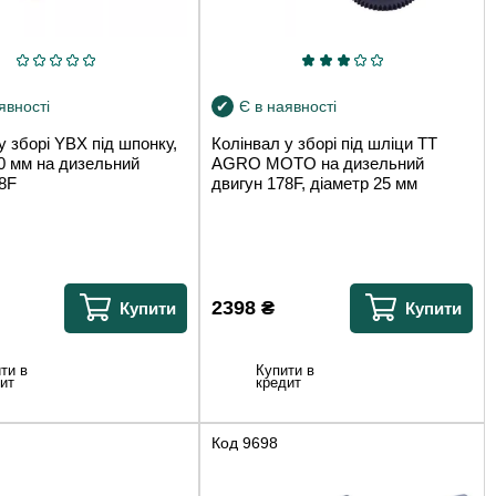
явності
Є в наявності
у зборі YBX під шпонку,
Колінвал у зборі під шліци TT
0 мм на дизельний
AGRO MOTO на дизельний
8F
двигун 178F, діаметр 25 мм
2398
₴
Купити
Купити
ти в
Купити в
ит
кредит
Код
9698