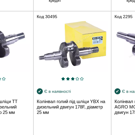
кредит
кред
Код
30495
Код
2295
Є в наявності
Є в на
 шліци TT
Колінвал голий під шліци YBX на
Колінвал 
зельний
дизельний двигун 178F, діаметр
AGRO MO
р 25 мм
25 мм
двигун 17