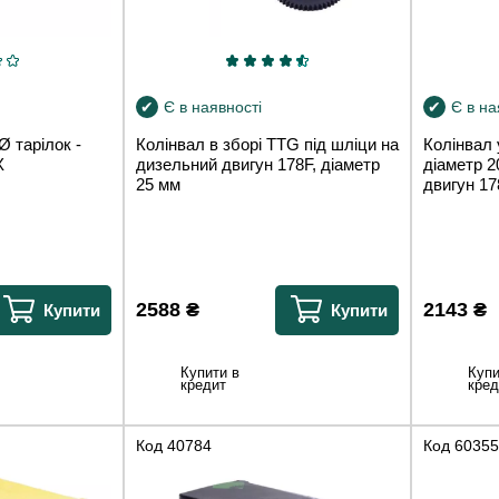
Є в наявності
Є в на
(Ø тарілок -
Колінвал в зборі TTG під шліци на
Колінвал 
X
дизельний двигун 178F, діаметр
діаметр 2
25 мм
двигун 17
2588
₴
2143
₴
Купити
Купити
Купити в
Купи
кредит
кред
Код
40784
Код
60355