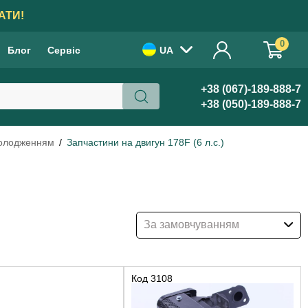
АТИ!
0
Блог
Сервіс
UA
+38 (067)-189-888-7
+38 (050)-189-888-7
холодженням
Запчастини на двигун 178F (6 л.с.)
За замовчуванням
Код
3108