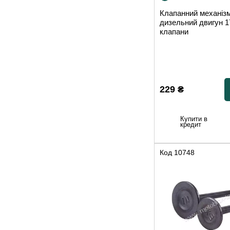
Клапанний механіз
дизельний двигун 17
клапани
229
₴
Купити в
кредит
Код
10748