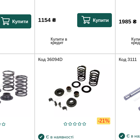
1154
₴
Купити
1985
₴
Купити
Купити в
Купи
кредит
кред
Код
36094D
Код
3111
-21%
Є в на
Є в наявності