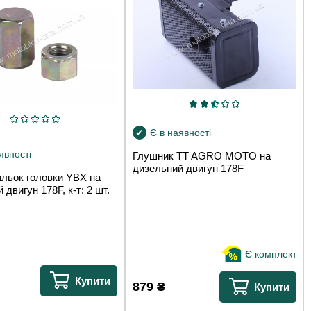
Є в наявності
явності
Глушник TT AGRO MOTO на
дизельний двигун 178F
ильок головки YBX на
 двигун 178F, к-т: 2 шт.
Є комплект
Купити
879
₴
Купити