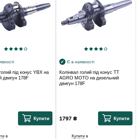
явності
Є в наявності
голий під конус YBX на
Колінвал голий під конус TT
й двигун 178F
AGRO MOTO на дизельний
двигун 178F
1797
₴
Купити
Купити
ти в
Купити в