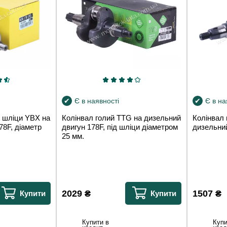
Є в наявності
Є в на
д шліци YBX на
Колінвал голий TTG на дизельний
Колінвал 
78F, діаметр
двигун 178F, під шліци діаметром
дизельни
25 мм.
2029
₴
1507
₴
Купити
Купити
Купити в
Купи