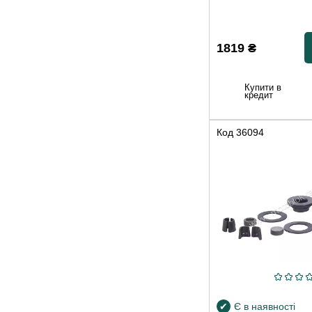
1819
₴
Купити в
кредит
Код
36094
Є в наявності