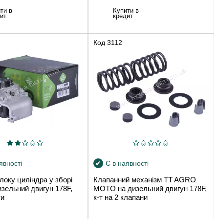
ти в
Купити в
ит
кредит
Код
3112
явності
Є в наявності
локу циліндра у зборі
Клапанний механізм TT AGRO
зельний двигун 178F,
MOTO на дизельний двигун 178F,
ти
к-т на 2 клапани