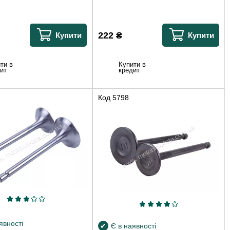
222
₴
Купити
Купити
ти в
Купити в
ит
кредит
Код
5798
явності
Є в наявності