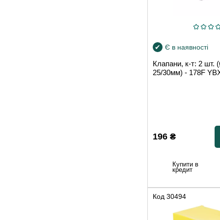
Є в наявності
Клапани, к-т: 2 шт. 
25/30мм) - 178F YB
196
₴
Купити в
кредит
Код
30494