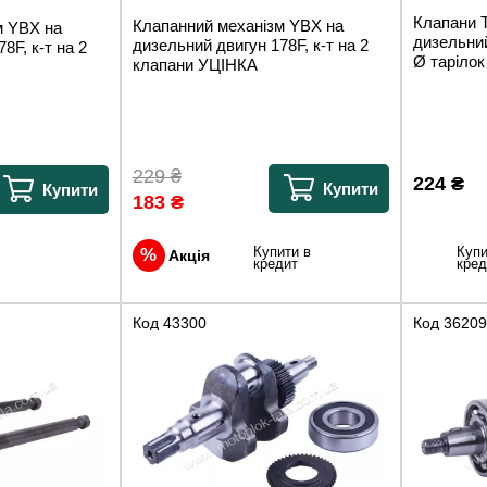
Клапани
Клапанний механізм YBX на
м YBX на
дизельний 
дизельний двигун 178F, к-т на 2
8F, к-т на 2
Ø тарілок 
клапани УЦІНКА
229
₴
224
₴
Купити
Купити
183
₴
Купи
Купити в
Акція
кред
кредит
Код
43300
Код
36209