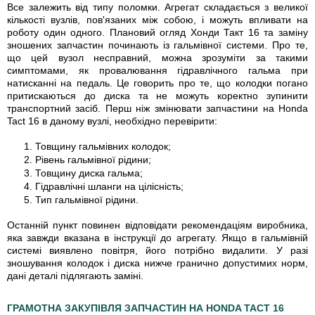
Все залежить від типу поломки. Агрегат складається з великої
кількості вузлів, пов'язаних між собою, і можуть впливати на
роботу один одного. Плановий огляд Хонди Такт 16 та заміну
зношених запчастин починають із гальмівної системи. Про те,
що цей вузол несправний, можна зрозуміти за такими
симптомами, як провалювання гідравлічного гальма при
натисканні на педаль. Це говорить про те, що колодки погано
притискаються до диска та не можуть коректно зупинити
транспортний засіб. Перш ніж змінювати запчастини на Honda
Tact 16 в даному вузлі, необхідно перевірити:
Товщину гальмівних колодок;
Рівень гальмівної рідини;
Товщину диска гальма;
Гідравлічні шланги на цілісність;
Тип гальмівної рідини.
Останній пункт повинен відповідати рекомендаціям виробника,
яка завжди вказана в інструкції до агрегату. Якщо в гальмівній
системі виявлено повітря, його потрібно видалити. У разі
зношування колодок і диска нижче гранично допустимих норм,
дані деталі підлягають заміні.
ГРАМОТНА ЗАКУПІВЛЯ ЗАПЧАСТИН НА HONDA TACT 16