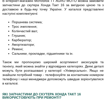
В інтернет-магазині Мотоблок TT AGRO MOTO можна замовити
запчастини до скутера Хонда Такт 16 за вигідною ціною та з
доставкою в будь-яку точку України. У каталозі представлені
наступні комплектуючі:
Поршнева система;
Трос зчеплення;
Колінчастий вал;
Глушник;
Карбюратор;
Амортизатори;
Ремені;
Сальники, прокладки, підшипники та ін.
Також ми пропонуємо широкий асортимент аксесуарів та
тюнінгу, який можна знайти у відповідних категоріях. Деякі деталі
можуть бути розташовані у категорії «Універсальні». Якщо не
знайшли потрібний товар - телефонуйте за контактним номером
телефону і наші менеджери допоможуть швидше зорієнтуватися
в каталозі.
ЯКІ ЗАПЧАСТИНИ ДО СКУТЕРА ХОНДА ТАКТ 16
ВИКОРИСТОВУЮТЬ ПРИ РЕМОНТІ?