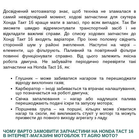
Досвідчений мотоаматор знає, щоб техніка не зламалася в
самий невідповідний момент, ходові запчастини для скутера
Хонда Такт 16 краще мати в запасі, про всяк випадок. Так Ви
зможете швидко відремонтувати транспортний засіб і не
відкладати важливі справи. До списку ходових запчастин до
Хонді Такт 16 входять варіатори. Про їхню поломку свідчить
сторонній шум у районі зчеплення. Наступні на черзі –
елементи, що фільтрують. Паливний та повітряний фільтри
повинні функціонувати справно. Від цього залежить якісна
робота двигуна. Не забувайте періодично перевіряти такі
запчастини на Honda Tact 16, як:
Глушник – може забиватися нагаром та перешкоджати
відходу вихлопних газів;
Карбюратор – іноді забивається та втрачає налаштування,
що позначається на роботі двигуна;
Свічка запалювання – нагар або надлишок палива
перешкоджають подачі іскри та запуску мотора;
Поршнева група – на поршні, кільцях може з'явитися
нагар та сколи, які викликають стукіт у моторі та можуть
призвести до повного виходу агрегату з ладу.
ЧОМУ ВАРТО ЗАМОВИТИ ЗАПЧАСТИНИ НА HONDA TACT 16
В ІНТЕРНЕТ-МАГАЗИНІ МОТОБЛОК TT AGRO MOTO?