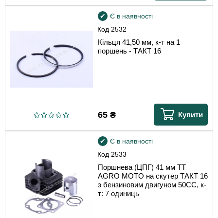
Є в наявності
Код
2532
Кільця 41,50 мм, к-т на 1
поршень - ТАКТ 16
65
₴
Купити
Є в наявності
Код
2533
Поршнева (ЦПГ) 41 мм TT
AGRO MOTO на скутер ТАКТ 16
з бензиновим двигуном 50СС, к-
т: 7 одиниць