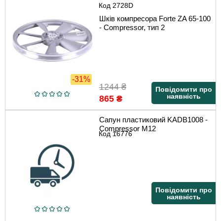
Код
2728D
Шків компресора Forte ZA 65-100
- Compressor, тип 2
-31%
1244
₴
Повідомити про
наявність
865
₴
Сапун пластиковий KADB1008 -
Compressor М12
Код
16776
Повідомити про
наявність