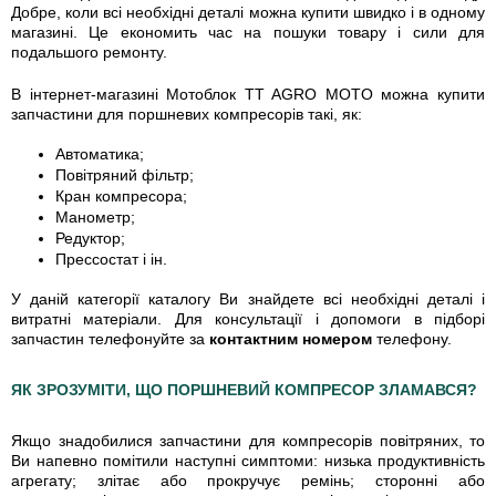
Добре, коли всі необхідні деталі можна купити швидко і в одному
магазині. Це економить час на пошуки товару і сили для
подальшого ремонту.
В інтернет-магазині Мотоблок TT AGRO MOTO можна купити
запчастини для поршневих компресорів такі, як:
Автоматика;
Повітряний фільтр;
Кран компресора;
Манометр;
Редуктор;
Прессостат і ін.
У даній категорії каталогу Ви знайдете всі необхідні деталі і
витратні матеріали. Для консультації і допомоги в підборі
запчастин телефонуйте за
контактним номером
телефону.
ЯК ЗРОЗУМІТИ, ЩО ПОРШНЕВИЙ КОМПРЕСОР ЗЛАМАВСЯ?
Якщо знадобилися запчастини для компресорів повітряних, то
Ви напевно помітили наступні симптоми: низька продуктивність
агрегату; злітає або прокручує ремінь; сторонні або