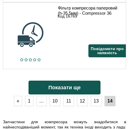
Фільтр компресора паперовий
(h-35,5мм) - Compressor 36
Код
16769
Повідомити про
наявність
Показати ще
«
1
…
10
11
12
13
14
Запчастини для компресора можуть знадобитися в
найнесподіваніший момент, так як техніка іноді виходить з ладу.