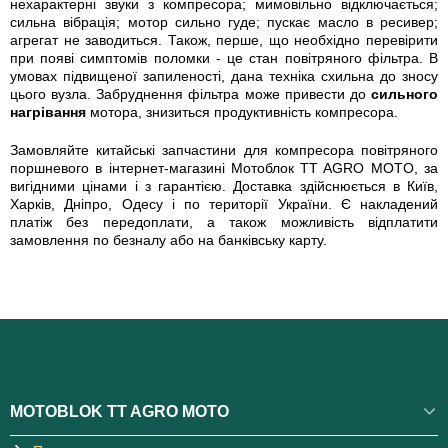
нехарактерні звуки з компресора; мимовільно відключається;
сильна вібрація; мотор сильно гуде; пускає масло в ресивер;
агрегат не заводиться. Також, перше, що необхідно перевірити
при появі симптомів поломки - це стан повітряного фільтра. В
умовах підвищеної запиленості, дана техніка схильна до зносу
цього вузла. Забруднення фільтра може привести до
сильного
нагрівання
мотора, знизиться продуктивність компресора.
Замовляйте китайські запчастини для компресора повітряного
поршневого в інтернет-магазині Мотоблок TT AGRO MOTO, за
вигідними цінами і з гарантією. Доставка здійснюється в Київ,
Харків, Дніпро, Одесу і по території України. Є накладений
платіж без передоплати, а також можливість відплатити
замовлення по безналу або на банківську карту.
MOTOBLOK TT AGRO MOTO