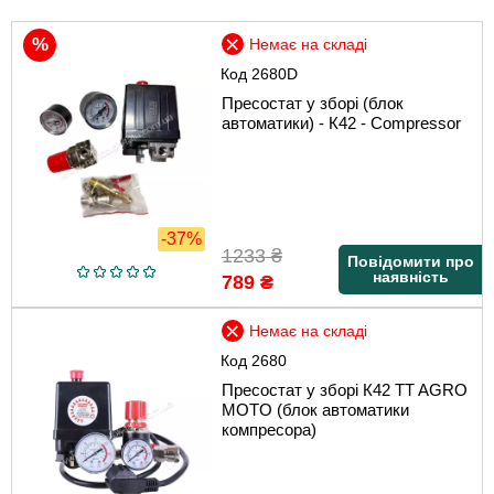
Немає на складі
Код
2680D
Пресостат у зборі (блок
автоматики) - К42 - Compressor
-37%
1233
₴
Повідомити про
наявність
789
₴
Немає на складі
Код
2680
Пресостат у зборі К42 TT AGRO
MOTO (блок автоматики
компресора)