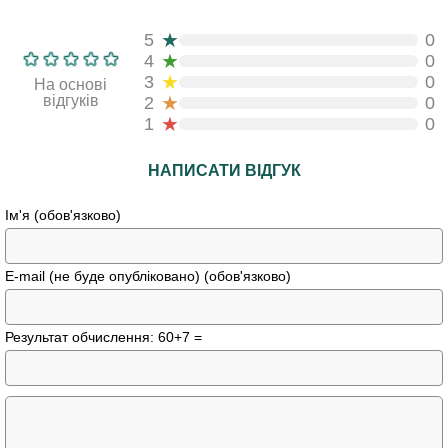
★
5
0
★
4
0
★
3
0
На основі
★
відгуків
2
0
★
1
0
НАПИСАТИ ВІДГУК
Ім'я (обов'язково)
E-mail (не буде опубліковано) (обов'язково)
Результат обчислення: 60+7 =