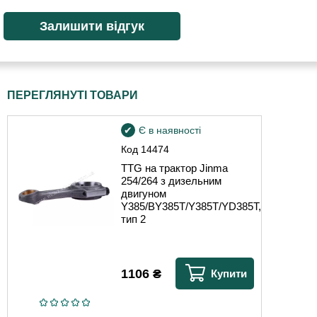
ПЕРЕГЛЯНУТІ ТОВАРИ
Є в наявності
Код
14474
TTG на трактор Jinma
254/264 з дизельним
двигуном
Y385/BY385T/Y385T/YD385T,
тип 2
1106
₴
Купити