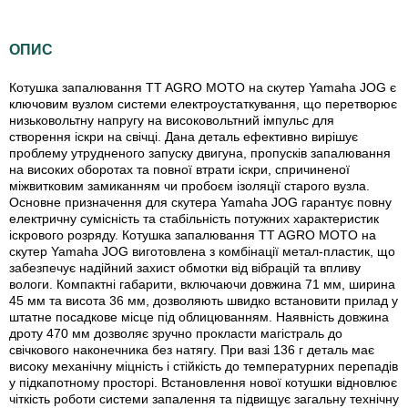
ОПИС
Котушка запалювання TT AGRO MOTO на скутер Yamaha JOG є
ключовим вузлом системи електроустаткування, що перетворює
низьковольтну напругу на високовольтний імпульс для
створення іскри на свічці. Дана деталь ефективно вирішує
проблему утрудненого запуску двигуна, пропусків запалювання
на високих оборотах та повної втрати іскри, спричиненої
міжвитковим замиканням чи пробоєм ізоляції старого вузла.
Основне призначення для скутера Yamaha JOG гарантує повну
електричну сумісність та стабільність потужних характеристик
іскрового розряду. Котушка запалювання TT AGRO MOTO на
скутер Yamaha JOG виготовлена з комбінації метал-пластик, що
забезпечує надійний захист обмотки від вібрацій та впливу
вологи. Компактні габарити, включаючи довжина 71 мм, ширина
45 мм та висота 36 мм, дозволяють швидко встановити прилад у
штатне посадкове місце під облицюванням. Наявність довжина
дроту 470 мм дозволяє зручно прокласти магістраль до
свічкового наконечника без натягу. При вазі 136 г деталь має
високу механічну міцність і стійкість до температурних перепадів
у підкапотному просторі. Встановлення нової котушки відновлює
чіткість роботи системи запалення та підвищує загальну технічну