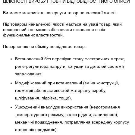
ЦІЛІСНОСТІ ВИРОБУ І ПОВНІЙ ВІДПОВІДНОСТІ ЙОГО ОПИСУ!
Ви маєте можливість повернути товар неналежної якості.
Під товаром неналежної якості мається на увазі товар, який
несправний і не може забезпечити виконання своїх
функціональних властивостей.
Поверненню чи обміну не підлягає товар:
Встановлений без перевірки стану електричних мереж,
реле-регулято­ра напруги, котушки та деталей системи
запалювання.
Модифікований при встановленні (зміна конструкції,
геометрії або властивостей матеріалу виробу,
шліфування, підрізка, тощо).
Ушкоджений внаслідок використання (недотримання
температурного режиму, вплив рідини, запиленості,
механічні пошкодження, потрапляння всередину корпусу
сторонніх предметів).