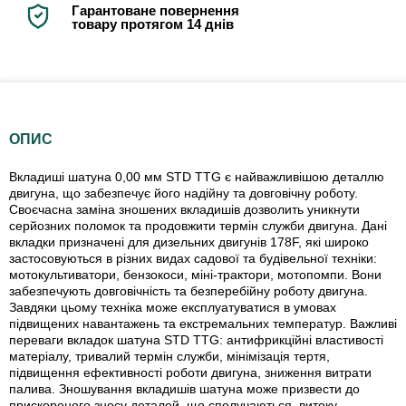
Гарантоване повернення
товару протягом 14 днів
ОПИС
Вкладиші шатуна 0,00 мм STD TTG є найважливішою деталлю
двигуна, що забезпечує його надійну та довговічну роботу.
Своєчасна заміна зношених вкладишів дозволить уникнути
серйозних поломок та продовжити термін служби двигуна. Дані
вкладки призначені для дизельних двигунів 178F, які широко
застосовуються в різних видах садової та будівельної техніки:
мотокультиватори, бензокоси, міні-трактори, мотопомпи. Вони
забезпечують довговічність та безперебійну роботу двигуна.
Завдяки цьому техніка може експлуатуватися в умовах
підвищених навантажень та екстремальних температур. Важливі
переваги вкладок шатуна STD TTG: антифрикційні властивості
матеріалу, тривалий термін служби, мінімізація тертя,
підвищення ефективності роботи двигуна, зниження витрати
палива. Зношування вкладишів шатуна може призвести до
прискореного зносу деталей, що сполучаються, витоку