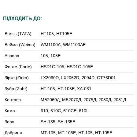
ПІДХОДИТЬ ДО:
Вітязь (ТАТА)
HT105, HT105E
Вейма (Weima)
WM1100А, WM1100АE
Аврора
105, 105E
Форте (Forte)
HSD1G-105, HSD1G-105E
Зірка (Zirka)
LX2060D, LX2062D, 2094D, GT76D01
Зубр (Zubr)
HT-105, HT-105E, XA-031
Кентавр
МБ2060Д, МБ2070Д, 2075Д, 2080Д, 2081Д
Кама
610, 610С, 610CE, 610L
Зоря
SH-135, SH-135E
Добриня
MT-105, MT-105E, HT-105, HT-105E