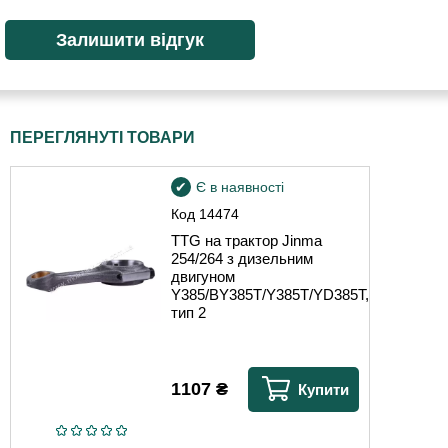
ПЕРЕГЛЯНУТІ ТОВАРИ
Є в наявності
Код
14474
TTG на трактор Jinma
254/264 з дизельним
двигуном
Y385/BY385T/Y385T/YD385T,
тип 2
1107
₴
Купити