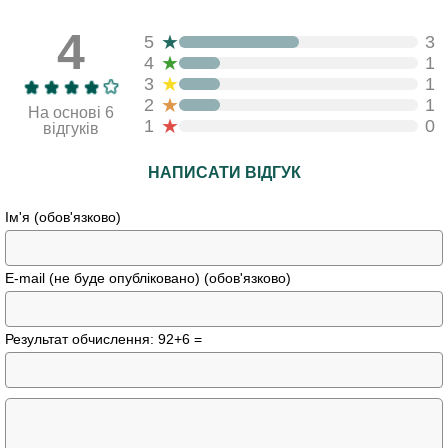
4
★
5
3
★
4
1
★
3
1
★
2
1
На основі 6
★
1
0
відгуків
НАПИСАТИ ВІДГУК
Ім'я (обов'язково)
E-mail (не буде опубліковано) (обов'язково)
Результат обчислення: 92+6 =