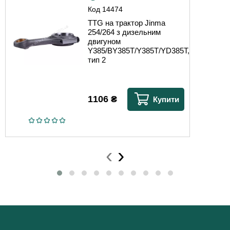
Код
14474
TTG на трактор Jinma
254/264 з дизельним
двигуном
Y385/BY385T/Y385T/YD385T,
тип 2
1106
₴
Купити
‹
›