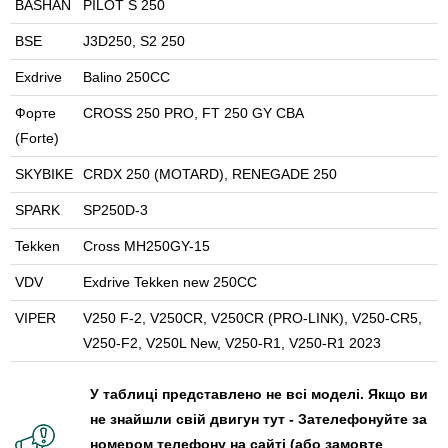
BASHAN
PILOT S 250
BSE
J3D250, S2 250
Exdrive
Balino 250CC
Форте
CROSS 250 PRO, FT 250 GY CBA
(Forte)
SKYBIKE
CRDX 250 (MOTARD), RENEGADE 250
SPARK
SP250D-3
Tekken
Cross MH250GY-15
VDV
Exdrive Tekken new 250CC
VIPER
V250 F-2, V250CR, V250CR (PRO-LINK), V250-CR5,
V250-F2, V250L New, V250-R1, V250-R1 2023
У таблиці представлено не всі моделі. Якщо ви
не знайшли свій двигун тут - Зателефонуйте за
номером телефону на сайті (або замовте