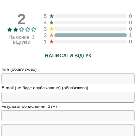
2
★
5
0
★
4
0
★
3
0
★
2
1
На основі 1
★
1
0
відгуків
НАПИСАТИ ВІДГУК
Ім'я (обов'язково)
E-mail (не буде опубліковано) (обов'язково)
Результат обчислення: 17+7 =