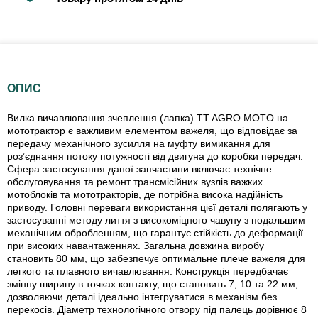
ОПИС
Вилка вичавлювання зчеплення (лапка) TT AGRO MOTO на
мототрактор є важливим елементом важеля, що відповідає за
передачу механічного зусилля на муфту вимикання для
роз’єднання потоку потужності від двигуна до коробки передач.
Сфера застосування даної запчастини включає технічне
обслуговування та ремонт трансмісійних вузлів важких
мотоблоків та мототракторів, де потрібна висока надійність
приводу. Головні переваги використання цієї деталі полягають у
застосуванні методу лиття з високоміцного чавуну з подальшим
механічним обробленням, що гарантує стійкість до деформації
при високих навантаженнях. Загальна довжина виробу
становить 80 мм, що забезпечує оптимальне плече важеля для
легкого та плавного вичавлювання. Конструкція передбачає
змінну ширину в точках контакту, що становить 7, 10 та 22 мм,
дозволяючи деталі ідеально інтегруватися в механізм без
перекосів. Діаметр технологічного отвору під палець дорівнює 8