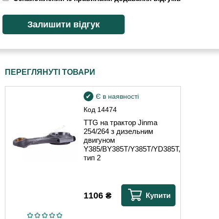
ПЕРЕГЛЯНУТІ ТОВАРИ
Є в наявності
Код
14474
TTG на трактор Jinma
254/264 з дизельним
двигуном
Y385/BY385T/Y385T/YD385T,
тип 2
1106
₴
Купити