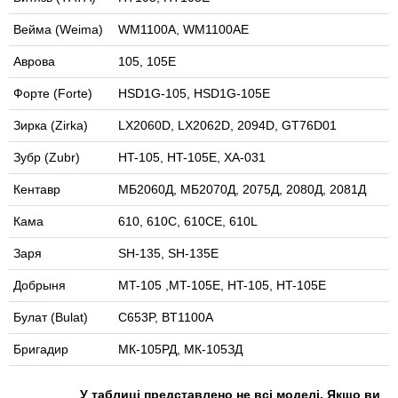
Вейма (Weima)
WM1100А, WM1100АE
Аврова
105, 105E
Форте (Forte)
HSD1G-105, HSD1G-105E
Зирка (Zirka)
LX2060D, LX2062D, 2094D, GT76D01
Зубр (Zubr)
HT-105, HT-105E, XA-031
Кентавр
МБ2060Д, МБ2070Д, 2075Д, 2080Д, 2081Д
Кама
610, 610С, 610CE, 610L
Заря
SH-135, SH-135E
Добрыня
MT-105 ,MT-105E, HT-105, HT-105E
Булат (Bulat)
C653P, BT1100A
Бригадир
МК-105РД, МК-105ЗД
У таблиці представлено не всі моделі. Якщо ви