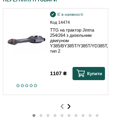
Є в наявності
Код
14474
TTG на трактор Jinma
254/264 з дизельним
двигуном
Y385/BY385T/Y385T/YD385T,
тип 2
1107
₴
Купити
‹
›