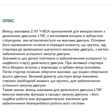
ОПИС
Вінець маховика Z-97 Y-BOX призначений для використання з
дизельним двигуном 178F, є металевим кільцем із зубчастою
структурою, яке встановлюється на маховик двигуна. Основне
його призначення полягає в передачі моменту, що крутить, від
стартера до кривошипно-шатунного механізму двигуна, з метою
забезпечення успішного запуску двигуна.
Значимість цієї деталі пов’язана із забезпеченням успішного та
надійного старту дизельного двигуна. При активації стартера
його бендикс вступає у взаємодію із зубами вінця маховика.
Потім стартер починає обертати маховик, що ініціює обертання
всього двигуна. Великий діаметр шестерні вінця маховика
створює необхідний момент, що крутить, для забезпечення
успішного запуску двигуна.
Таким чином, вінець маховика для дизельного двигуна 178F
виконує важливу функцію в процесі запуску двигуна, і його
надійна робота має фундаментальне значення для
забезпечення безперебійної роботи всієї системи.