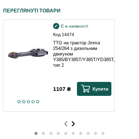
ПЕРЕГЛЯНУТІ ТОВАРИ
Є в наявності
Код
14474
TTG на трактор Jinma
254/264 з дизельним
двигуном
Y385/BY385T/Y385T/YD385T,
тип 2
1107
₴
Купити
‹
›