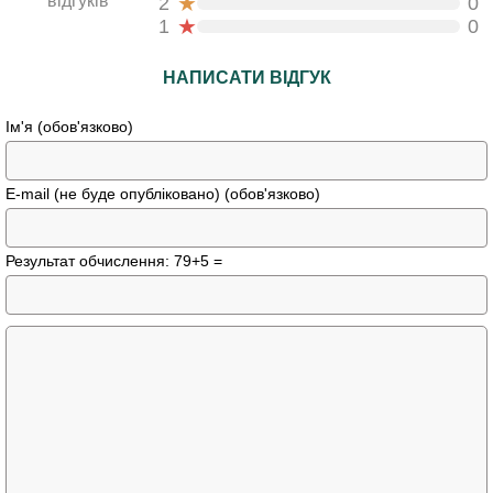
★
відгуків
2
0
★
1
0
НАПИСАТИ ВІДГУК
Ім'я (обов'язково)
E-mail (не буде опубліковано) (обов'язково)
Результат обчислення: 79+5 =