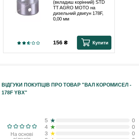
(вкладиш корінний) STD
TT AGRO MOTO на
дизельний двигун 178F,
0,00 мм
156
₴
Купити
ВІДГУКИ ПОКУПЦІВ ПРО ТОВАР "ВАЛ КОРОМИСЕЛ -
178F YBX"
★
5
0
★
4
0
★
3
0
На основі