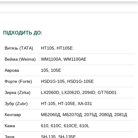
ПІДХОДИТЬ ДО:
Витязь (ТАТА)
HT105, HT105E
Вейма (Weima)
WM1100А, WM1100АE
Аврова
105, 105E
Форте (Forte)
HSD1G-105, HSD1G-105E
Зирка (Zirka)
LX2060D, LX2062D, 2094D, GT76D01
Зубр (Zubr)
HT-105, HT-105E, XA-031
Кентавр
МБ2060Д, МБ2070Д, 2075Д, 2080Д, 2081Д
Кама
610, 610С, 610CE, 610L
Заря
SH-135, SH-135E