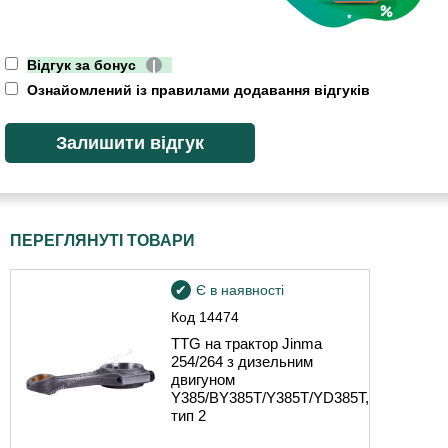
Відгук за бонус
|
Ознайомлений із правилами додавання відгуків
ПЕРЕГЛЯНУТІ ТОВАРИ
Є в наявності
Код
14474
TTG на трактор Jinma
254/264 з дизельним
двигуном
Y385/BY385T/Y385T/YD385T,
тип 2