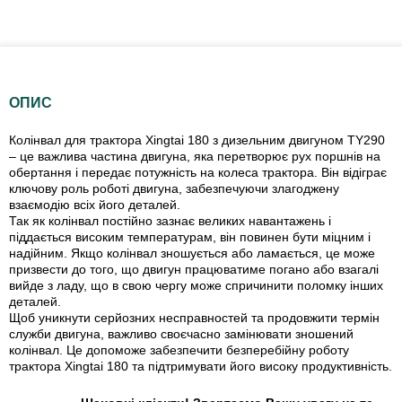
ОПИС
Колінвал для трактора Xingtai 180 з дизельним двигуном TY290
– це важлива частина двигуна, яка перетворює рух поршнів на
обертання і передає потужність на колеса трактора. Він відіграє
ключову роль роботі двигуна, забезпечуючи злагоджену
взаємодію всіх його деталей.
Так як колінвал постійно зазнає великих навантажень і
піддається високим температурам, він повинен бути міцним і
надійним. Якщо колінвал зношується або ламається, це може
призвести до того, що двигун працюватиме погано або взагалі
вийде з ладу, що в свою чергу може спричинити поломку інших
деталей.
Щоб уникнути серйозних несправностей та продовжити термін
служби двигуна, важливо своєчасно замінювати зношений
колінвал. Це допоможе забезпечити безперебійну роботу
трактора Xingtai 180 та підтримувати його високу продуктивність.