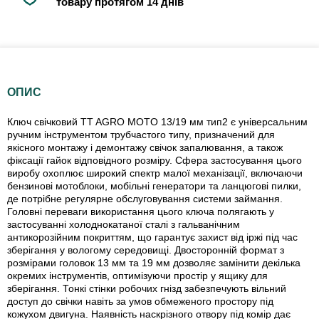
товару протягом 14 днів
ОПИС
Ключ свічковий TT AGRO MOTO 13/19 мм тип2 є універсальним
ручним інструментом трубчастого типу, призначений для
якісного монтажу і демонтажу свічок запалювання, а також
фіксації гайок відповідного розміру. Сфера застосування цього
виробу охоплює широкий спектр малої механізації, включаючи
бензинові мотоблоки, мобільні генератори та ланцюгові пилки,
де потрібне регулярне обслуговування системи займання.
Головні переваги використання цього ключа полягають у
застосуванні холоднокатаної сталі з гальванічним
антикорозійним покриттям, що гарантує захист від іржі під час
зберігання у вологому середовищі. Двосторонній формат з
розмірами головок 13 мм та 19 мм дозволяє замінити декілька
окремих інструментів, оптимізуючи простір у ящику для
зберігання. Тонкі стінки робочих гнізд забезпечують вільний
доступ до свічки навіть за умов обмеженого простору під
кожухом двигуна. Наявність наскрізного отвору під комір дає