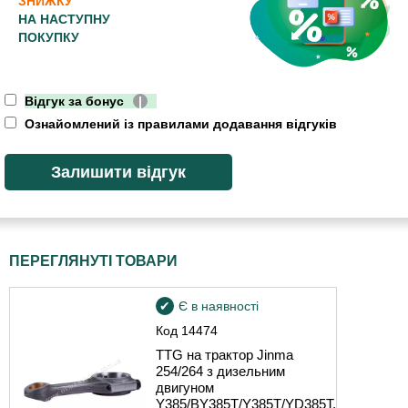
ЗНИЖКУ
НА НАСТУПНУ
ПОКУПКУ
Відгук за бонус
|
Ознайомлений із правилами додавання відгуків
ПЕРЕГЛЯНУТІ ТОВАРИ
Є в наявності
Код
14474
TTG на трактор Jinma
254/264 з дизельним
двигуном
Y385/BY385T/Y385T/YD385T,