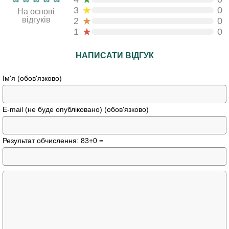
★
3
0
На основі
★
відгуків
2
0
★
1
0
НАПИСАТИ ВІДГУК
Ім'я (обов'язково)
E-mail (не буде опубліковано) (обов'язково)
Результат обчислення: 83+0 =