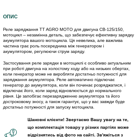
ОПИС
Реле заряджання TT AGRO MOTO для двигуна СВ-125/150,
мотоцикл – незамінна деталь, що забезпечує ефективну зарядку
акумулятора вашого мотоцикла. Ця невелика, але важлива
частина грає роль посередника між генератором і
акумулятором, регулюючи струм заряду.
Застосування реле зарядки в мотоциклі є особливо актуальним
при роботі двигуна на холостому ходу або на низьких обертах,
коли генератор може не виробляти достатньо потужності для
заряджання акумулятора. Реле автоматично підключає
генератор до акумулятора, коли він починає розряджатися, і
відключає його, коли заряд відновлюється до нормального
рівня. Це запобігає перезарядженню акумулятора та його
достроковому зносу, а також гарантує, що у вас завжди буде
достатньо потужності для запуску мотоцикла.
Шановні клієнти! Звертаємо Вашу увагу на те,
що комплектація товару у різних партіях може
відрізнятись від фото на сайті. Зв'яжіться з