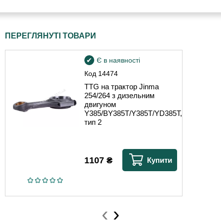
ПЕРЕГЛЯНУТІ ТОВАРИ
Є в наявності
Код
14474
TTG на трактор Jinma
254/264 з дизельним
двигуном
Y385/BY385T/Y385T/YD385T,
тип 2
1107
₴
Купити
‹
›