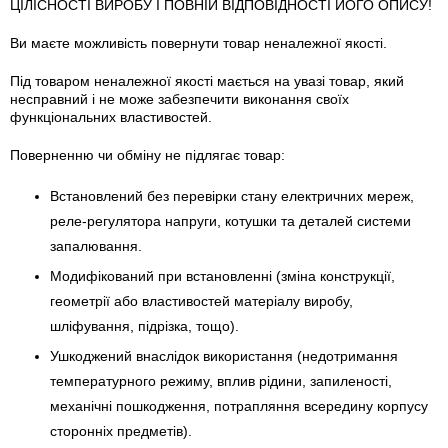
ЦІЛІСНОСТІ ВИРОБУ І ПОВНІЙ ВІДПОВІДНОСТІ ЙОГО ОПИСУ!
Ви маєте можливість повернути товар неналежної якості.
Під товаром неналежної якості мається на увазі товар, який
несправний і не може забезпечити виконання своїх
функціональних властивостей.
Поверненню чи обміну не підлягає товар:
Встановлений без перевірки стану електричних мереж,
реле-регулято­ра напруги, котушки та деталей системи
запалювання.
Модифікований при встановленні (зміна конструкції,
геометрії або властивостей матеріалу виробу,
шліфування, підрізка, тощо).
Ушкоджений внаслідок використання (недотримання
температурного режиму, вплив рідини, запиленості,
механічні пошкодження, потрапляння всередину корпусу
сторонніх предметів).