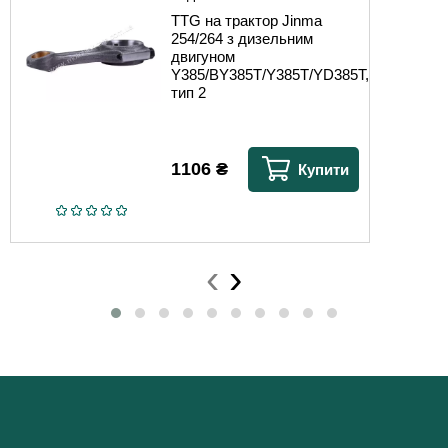
TTG на трактор Jinma
254/264 з дизельним
двигуном
Y385/BY385T/Y385T/YD385T,
тип 2
1106
₴
Купити
‹
›