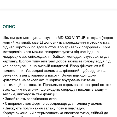
ОПИС
Шолом для мотоцикла, скутера MD-803 VIRTUE інтеграл (чорно-
жовтий матовий, size L) доповнить спорядження мотоцикліста
під час коротких поїздок містом або тривалих подорожей. Крім
мотоциклів, його можна використовувати під час їзди на
квадроциклах, снігоходах, пітбайках, мопедах, скутерах та для
картингу. Шолом типу інтеграл добре захищає голову водія під
час пересування на високій швидкості. Візор фіксується в 5
положеннях. Усередині шолома закріплений підборідник на
ременях із регулюванням висоти. Знімні відкидні щоки
кріпляться на заклепках. У корпус вбудована система
вентиляційних каналів. Правильно спрямовані повітряні потоки,
з холодним повітрям, що входить спереду і виходить ззаду –
теплим, виконують такі функції:
• Запобігають запотіванню скла.
• Створюють комфортне середовище для голови у шоломі.
• Знижують поглинання запаху поту в підкладку.
Корпус виконаний з термопластика високого тиску, стійкий до